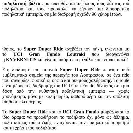
ποδηλατική βόλτα
που απευθύνεται σε όλους τους λάτρεις του
ποδηλάτου, και τους προσκαλεί να ζήσουν μια διαφορετική
ποδηλατική εμπειρία, σε μία διαδρομή σχεδόν 90 χιλιομέτρων.
Φέτος, το
Super Duper Ride
ανεβάζει τον πήχη, ενώνεται με
το
UCI Gran Fondo Loutraki
που διοργανώνει
η
KYVERNITIS
και γίνεται ακόμα πιο μεγάλο και εντυπωσιακό!
Στη διαδρομή του φετινού
Super
Duper
Ride
περνάμε από
εμβληματικά σημεία της περιοχής του Λουτρακίου, σε ένα ride
που συνδυάζει φυσική ομορφιά και ρυθμούς χαλάρωσης. Το route
είναι μέρος της διαδρομής του UCI Gran Fondo, δίνοντάς σου μια
δόση από την αυθεντική ποδηλατική εμπειρία — χωρίς
χρονόμετρα, μόνο με καλή παρέα, καθαρό αέρα και την απόλυτη
αίσθηση ελευθερίας.
Το
Super
Duper
Ride
και το
UCI
Gran
Fondo
μοιράζονται το
ίδιο όραμα: να προωθήσουν το ποδήλατο όχι μόνο ως άθλημα,
αλλά και ως τρόπο ζωής, ενισχύοντας τον ποδηλατικό τουρισμό
και τη χρήση του ποδηλάτου.