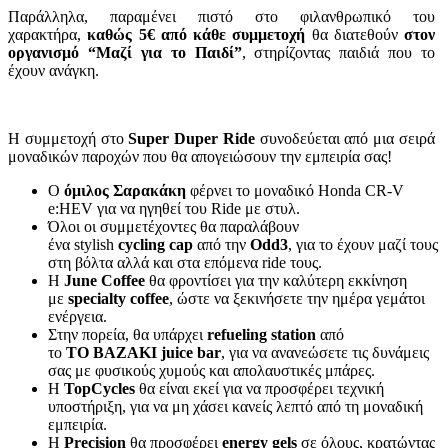
Παράλληλα, παραμένει πιστό στο φιλανθρωπικό του
χαρακτήρα,
καθώς 5€ από κάθε συμμετοχή
θα διατεθούν
στον
οργανισμό “Μαζί για το Παιδί”
, στηρίζοντας παιδιά που το
έχουν ανάγκη.
Η συμμετοχή στο
Super
Duper
Ride
συνοδεύεται από μια σειρά
μοναδικών παροχών που θα απογειώσουν την εμπειρία σας!
Ο
όμιλος Σαρακάκη
φέρνει το μοναδικό Honda CR-V
e:HEV για να ηγηθεί του Ride με στυλ.
Όλοι οι συμμετέχοντες θα παραλάβουν
ένα stylish
cycling
cap
από την
Odd
3
, για το έχουν μαζί τους
στη βόλτα αλλά και στα επόμενα ride τους.
Η
June
Coffee
θα φροντίσει για την καλύτερη εκκίνηση
με
specialty
coffee
, ώστε να ξεκινήσετε την ημέρα γεμάτοι
ενέργεια.
Στην πορεία, θα υπάρχει
refueling
station
από
το
TO
BAZAKI
juice
bar
, για να ανανεώσετε τις δυνάμεις
σας με φυσικούς χυμούς και απολαυστικές μπάρες.
Η
TopCycles
θα είναι εκεί για να προσφέρει τεχνική
υποστήριξη, για να μη χάσει κανείς λεπτό από τη μοναδική
εμπειρία.
Η
Precision
θα προσφέρει
energy
gels
σε όλους, κρατώντας