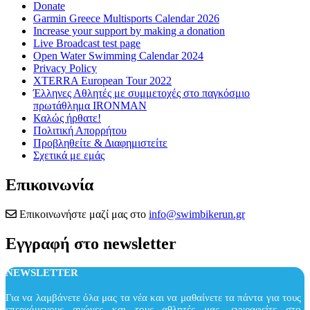
Donate
Garmin Greece Multisports Calendar 2026
Increase your support by making a donation
Live Broadcast test page
Open Water Swimming Calendar 2024
Privacy Policy
XTERRA European Tour 2022
Έλληνες Αθλητές με συμμετοχές στο παγκόσμιο
πρωτάθλημα IRONMAN
Καλώς ήρθατε!
Πολιτική Απορρήτου
Προβληθείτε & Διαφημιστείτε
Σχετικά με εμάς
Επικοινωνία
Επικοινωνήστε μαζί μας στο
info@swimbikerun.gr
Εγγραφή στο newsletter
NEWSLETTER
Για να λαμβάνετε όλα μας τα νέα και να μαθαίνετε τα πάντα για τους
επερχόμενους αγώνες και τους αθλητές μας, εγγραφείτε στο