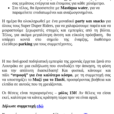
σας γεμάτους ενέργεια και έτοιμους για κάθε χιλιόμετρο.
Στο τέλος, θα δροσιστείτε με
Mastiqua
water
, για να
παραμείνετε ενυδατωμένοι και αναζωογονημένοι.
Η ημέρα θα ολοκληρωθεί με ένα μοναδικό
party και snacks
για
όλους τους Super Duper Riders, για να χαλαρώσουμε παρέα και να
μοιραστούμε ξεχωριστές στιγμές και εμπειρίες από τη βόλτα.
Τέλος, για ακόμα μεγαλύτερη άνεση και εύκολη πρόσβαση, θα
υπάρχει κοντά στο σημείο της έναρξης, διαθέσιμο
ελεύθερο
parking
για τους συμμετέχοντες.
Η πιο feel-good ποδηλατική εμπειρία της χρονιάς έρχεται ξανά στο
Λουτράκι σε μια εκδήλωση που συνδυάζει την άσκηση, τη φύση
και την απόλυτη διασκέδαση! Και φυσικά, κάνουμε και
πάλι
“στροφή” για ένα καλύτερο κόσμο
, με τη συμμετοχή σας
να υποστηρίζει το
Μαζί για το Παιδί
, προσφέροντας βοήθεια και
ελπίδα σε αυτούς που τη χρειάζονται.
Οι θέσεις είναι περιορισμένες –
μόλις 150!
Αν θέλεις να είσαι
εκεί, καλύτερα να κάνεις κράτηση τώρα πριν να είναι αργά.
Δήλωσε συμμετοχή
εδώ