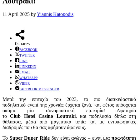
Λουτράκι!
11 April 2025
by
Yiannis Katopodis
0
shares
FACEBOOK
TWITTER
LIKE
LINKEDIN
EMAIL
WHATSAPP
VIBER
FACEBOOK MESSENGER
Μετά την επιτυχία του 2023, το πιο διασκεδαστικό
ποδηλατικό event της χρονιάς έρχεται ξανά, και φέτος υπόσχεται
ακόμα μία συναρπαστική εμπειρία! Αφετηρία
το
Club
Hotel
Casino
Loutraki
, και ποδηλασία δίπλα στη
θάλασσα, μέσα από μαγευτικά τοπία και με εντυπωσιακές
διαδρομές που θα σας αφήσουν άφωνους.
Το
Super Duper Ride
δεν είναι αγώνας – είναι μια
πρωτότυπη