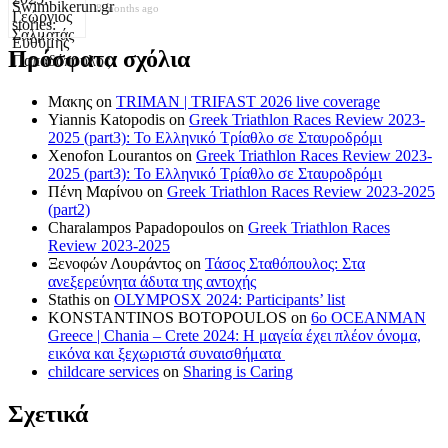
8 months ago
Πρόσφατα σχόλια
Μακης
on
TRIMAN | TRIFAST 2026 live coverage
Yiannis Katopodis
on
Greek Triathlon Races Review 2023-
2025 (part3): Το Ελληνικό Τρίαθλο σε Σταυροδρόμι
Xenofon Lourantos
on
Greek Triathlon Races Review 2023-
2025 (part3): Το Ελληνικό Τρίαθλο σε Σταυροδρόμι
Πένη Μαρίνου
on
Greek Triathlon Races Review 2023-2025
(part2)
Charalampos Papadopoulos
on
Greek Triathlon Races
Review 2023-2025
Ξενοφών Λουράντος
on
Τάσος Σταθόπουλος: Στα
ανεξερεύνητα άδυτα της αντοχής
Stathis
on
OLYMPOSX 2024: Participants’ list
KONSTANTINOS BOTOPOULOS
on
6ο OCEANMAN
Greece | Chania – Crete 2024: Η μαγεία έχει πλέον όνομα,
εικόνα και ξεχωριστά συναισθήματα
childcare services
on
Sharing is Caring
Σχετικά