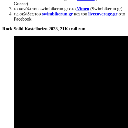
Greece)
το κανάλι του swimbikerun.gr στο
Vimeo
(Swimbikerun.gr)
τις σελίδες του
swimbikerun.gr
και του
livecoverage.gr
στο
Facebook
Rock Solid Kastellorizo 2023
,
21Κ
trail run