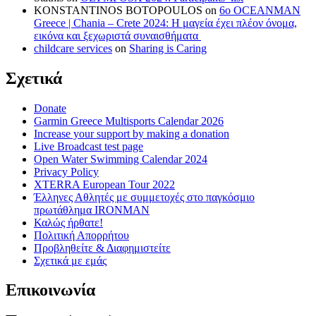
KONSTANTINOS BOTOPOULOS
on
6ο OCEANMAN
Greece | Chania – Crete 2024: Η μαγεία έχει πλέον όνομα,
εικόνα και ξεχωριστά συναισθήματα
childcare services
on
Sharing is Caring
Σχετικά
Donate
Garmin Greece Multisports Calendar 2026
Increase your support by making a donation
Live Broadcast test page
Open Water Swimming Calendar 2024
Privacy Policy
XTERRA European Tour 2022
Έλληνες Αθλητές με συμμετοχές στο παγκόσμιο
πρωτάθλημα IRONMAN
Καλώς ήρθατε!
Πολιτική Απορρήτου
Προβληθείτε & Διαφημιστείτε
Σχετικά με εμάς
Επικοινωνία