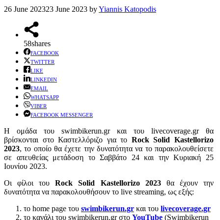
26 June 2023
23 June 2023
by
Yiannis Katopodis
58
shares
FACEBOOK
TWITTER
LIKE
LINKEDIN
EMAIL
WHATSAPP
VIBER
FACEBOOK MESSENGER
Η ομάδα του swimbikerun.gr και του livecoverage.gr θα
βρίσκονται στο Καστελλόριζο για το
Rock Solid Kastellorizo
2023
, το οποίο θα έχετε την δυνατότητα να το παρακολουθείσετε
σε απευθείας μετάδοση το Σαββάτο 24 και την Κυριακή 25
Ιουνίου 2023.
Οι φίλοι του
Rock Solid Kastellorizo 2023
θα έχουν την
δυνατότητα να παρακολουθήσουν το live streaming, ως εξής:
το home page του
s
wimbikerun.gr
και του
livecoverage.gr
το κανάλι του swimbikerun.gr στο
YouTube
(Swimbikerun