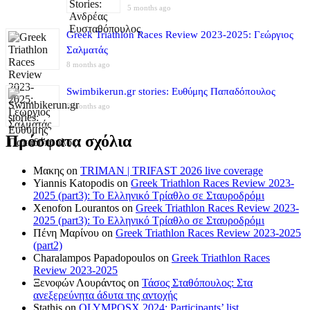
5 months ago
Greek Triathlon Races Review 2023-2025: Γεώργιος
Σαλματάς
8 months ago
Swimbikerun.gr stories: Ευθύμης Παπαδόπουλος
8 months ago
Πρόσφατα σχόλια
Μακης
on
TRIMAN | TRIFAST 2026 live coverage
Yiannis Katopodis
on
Greek Triathlon Races Review 2023-
2025 (part3): Το Ελληνικό Τρίαθλο σε Σταυροδρόμι
Xenofon Lourantos
on
Greek Triathlon Races Review 2023-
2025 (part3): Το Ελληνικό Τρίαθλο σε Σταυροδρόμι
Πένη Μαρίνου
on
Greek Triathlon Races Review 2023-2025
(part2)
Charalampos Papadopoulos
on
Greek Triathlon Races
Review 2023-2025
Ξενοφών Λουράντος
on
Τάσος Σταθόπουλος: Στα
ανεξερεύνητα άδυτα της αντοχής
Stathis
on
OLYMPOSX 2024: Participants’ list