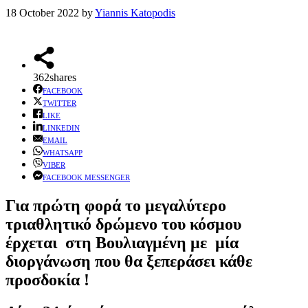
18 October 2022
by
Yiannis Katopodis
362
shares
FACEBOOK
TWITTER
LIKE
LINKEDIN
EMAIL
WHATSAPP
VIBER
FACEBOOK MESSENGER
Για πρώτη φορά το μεγαλύτερο
τριαθλητικό δρώμενο του κόσμου
έρχεται στη Βουλιαγμένη με μία
διοργάνωση που θα ξεπεράσει κάθε
προσδοκία !