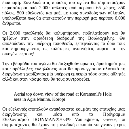
διαδρομή. Συνολικά στις δράσεις του αγώνα θα συμμετάσχουν
περισσότεροι από 2.000 αθλητές από περίπου 65 χώρες, 850
πόλεις, 500 εθελοντές και μαζί με τους συνοδούς των αθλητών,
υπολογίζεται πως θα επισκεφτούν την περιοχή μας περίπου 6.000
άνθρωποι.
Οι 2.000 τριαθλητές θα κολυμπήσουν, ποδηλατίσουν και θα
τρέξουν στην ωραιότερη διαδρομή της Βουλιαγμένης. Θα
απολαύσουν την υπέροχη τοποθεσία, ξεπερνώντας τα όρια τους
και δημιουργώντας τις καλύτερες αναμνήσεις παρέα με την
οικογένειες τους!
Την εβδομάδα του αγώνα θα διεξαχθούν αρκετές δραστηριότητες
και παράλληλες εκδηλώσεις που θα προσεγγίσουν ολιστικά τη
διοργάνωση χαρίζοντας μία υπέροχη εμπειρία τόσο στους αθλητές
αλλά και στον κόσμο που θα τους συντροφεύει.
Aerial top down view of the road at Karamanli’s Hole
area in Agia Marina, Koropi
Οι εθελοντές αποτελούν αναπόσπαστο κομμάτι της επιτυχίας μιας
διοργάνωσης και μέσα από το Πρόγραμμα
Εθελοντισμού IRONMAN®70.3® Vouliagmeni, Greece, οι
συμμετέχοντες θα έχουν τη μοναδική ευκαιρία να γίνουν μέρος