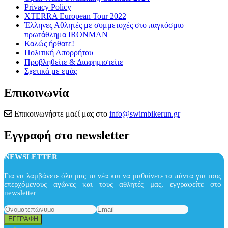
Privacy Policy
XTERRA European Tour 2022
Έλληνες Αθλητές με συμμετοχές στο παγκόσμιο
πρωτάθλημα IRONMAN
Καλώς ήρθατε!
Πολιτική Απορρήτου
Προβληθείτε & Διαφημιστείτε
Σχετικά με εμάς
Επικοινωνία
Επικοινωνήστε μαζί μας στο
info@swimbikerun.gr
Εγγραφή στο newsletter
NEWSLETTER
Για να λαμβάνετε όλα μας τα νέα και να μαθαίνετε τα πάντα για τους
επερχόμενους αγώνες και τους αθλητές μας, εγγραφείτε στο
newsletter