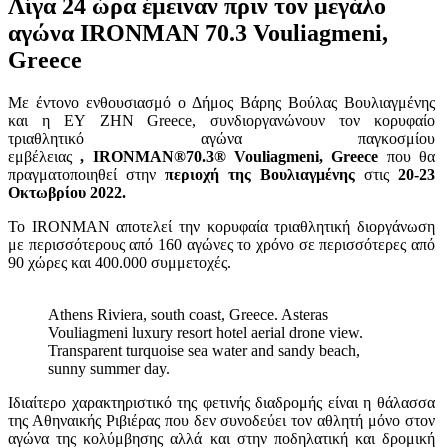
Λίγα 24 ώρα έμειναν πριν τον μεγάλο
αγώνα IRONMAN 70.3 Vouliagmeni,
Greece
Με έντονο ενθουσιασμό ο Δήμος Βάρης Βούλας Βουλιαγμένης
και η EY ZHN Greece, συνδιοργανώνουν τον κορυφαίο
τριαθλητικό αγώνα παγκοσμίου
εμβέλειας
, IRONMAN®70.3® Vouliagmeni, Greece
που θα
πραγματοποιηθεί στην
περιοχή της Βουλιαγμένης
στις
20-23
Οκτωβρίου 2022.
To IRONMAN αποτελεί την κορυφαία τριαθλητική διοργάνωση
με περισσότερους από 160 αγώνες το χρόνο σε περισσότερες από
90 χώρες και 400.000 συμμετοχές.
Athens Riviera, south coast, Greece. Asteras
Vouliagmeni luxury resort hotel aerial drone view.
Transparent turquoise sea water and sandy beach,
sunny summer day.
Ιδιαίτερο χαρακτηριστικό της φετινής διαδρομής είναι η θάλασσα
της Αθηναικής Ριβιέρας που δεν συνοδεύει τον αθλητή μόνο στον
αγώνα της κολύμβησης αλλά και στην ποδηλατική και δρομική