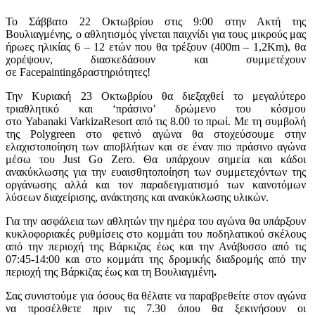
Το Σάββατο 22 Οκτωβρίου στις 9:00 στην Ακτή της
Βουλιαγμένης, ο αθλητισμός γίνεται παιχνίδι για τους μικρούς μας
ήρωες ηλικίας 6 – 12 ετών που θα τρέξουν (400m – 1,2Km), θα
χορέψουν, διασκεδάσουν και συμμετέχουν
σε Facepaintingδραστηριότητες!
Την Κυριακή 23 Οκτωβρίου θα διεξαχθεί το μεγαλύτερο
τριαθλητικό και ‘πράσινο’ δρώμενο του κόσμου
στο Yabanaki VarkizaResort από τις 8.00 το πρωί. Με τη συμβολή
της Polygreen στο φετινό αγώνα θα στοχεύσουμε στην
ελαχιστοποίηση των αποβλήτων και σε έναν πιο πράσινο αγώνα
μέσω του Just Go Zero. Θα υπάρχουν σημεία και κάδοι
ανακύκλωσης για την ευαισθητοποίηση των συμμετεχόντων της
οργάνωσης αλλά και τον παραδειγματισμό των καινοτόμων
λύσεων διαχείρισης, ανάκτησης και ανακύκλωσης υλικών.
Για την ασφάλεια των αθλητών την ημέρα του αγώνα θα υπάρξουν
κυκλοφοριακές ρυθμίσεις στο κομμάτι του ποδηλατικού σκέλους
από την περιοχή της Βάρκιζας έως και την Ανάβυσσο από τις
07:45-14:00 και στο κομμάτι της δρομικής διαδρομής από την
περιοχή της Βάρκιζας έως και τη Βουλιαγμένη
.
Σας συνιστούμε για όσους θα θέλατε να παραβρεθείτε στον αγώνα
να προσέλθετε πριν τις 7.30 όπου θα ξεκινήσουν οι