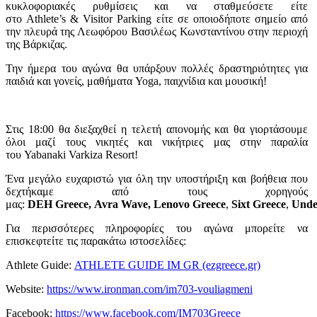
κυκλοφοριακές ρυθμίσεις και να σταθμεύσετε είτε
στο Athlete’s & Visitor Parking είτε σε οποιοδήποτε σημείο από
την πλευρά της Λεωφόρου Βασιλέως Κωνσταντίνου στην περιοχή
της Βάρκιζας.
Την ήμερα του αγώνα θα υπάρξουν πολλές δραστηριότητες για
παιδιά και γονείς, μαθήματα Yoga, παιχνίδια και μουσική!
Στις 18:00 θα διεξαχθεί η τελετή απονομής και θα γιορτάσουμε
όλοι μαζί τους νικητές και νικήτριες μας στην παραλία
του Yabanaki Varkiza Resort!
Ένα μεγάλο ευχαριστώ για όλη την υποστήριξη και βοήθεια που
δεχτήκαμε από τους χορηγούς
μας:
DEH
Greece
,
Avra
Wave
,
Lenovo
Greece
,
Sixt
Greece
,
Unde
Για περισσότερες πληροφορίες του αγώνα μπορείτε να
επισκεφτείτε τις παρακάτω ιστοσελίδες:
Athlete Guide:
ATHLETE GUIDE IM GR (ezgreece.gr)
Website:
https://www.ironman.com/im703-vouliagmeni
Facebook:
https://www.facebook.com/IM703Greece