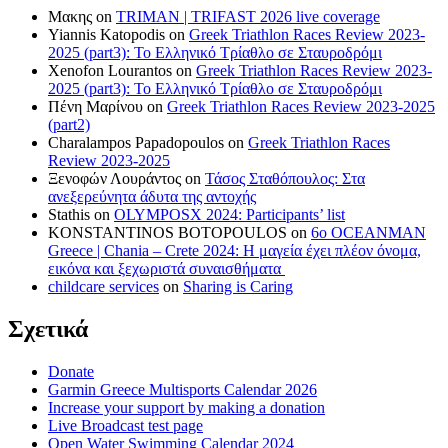
Μακης
on
TRIMAN | TRIFAST 2026 live coverage
Yiannis Katopodis
on
Greek Triathlon Races Review 2023-
2025 (part3): Το Ελληνικό Τρίαθλο σε Σταυροδρόμι
Xenofon Lourantos
on
Greek Triathlon Races Review 2023-
2025 (part3): Το Ελληνικό Τρίαθλο σε Σταυροδρόμι
Πένη Μαρίνου
on
Greek Triathlon Races Review 2023-2025
(part2)
Charalampos Papadopoulos
on
Greek Triathlon Races
Review 2023-2025
Ξενοφών Λουράντος
on
Τάσος Σταθόπουλος: Στα
ανεξερεύνητα άδυτα της αντοχής
Stathis
on
OLYMPOSX 2024: Participants’ list
KONSTANTINOS BOTOPOULOS
on
6ο OCEANMAN
Greece | Chania – Crete 2024: Η μαγεία έχει πλέον όνομα,
εικόνα και ξεχωριστά συναισθήματα
childcare services
on
Sharing is Caring
Σχετικά
Donate
Garmin Greece Multisports Calendar 2026
Increase your support by making a donation
Live Broadcast test page
Open Water Swimming Calendar 2024