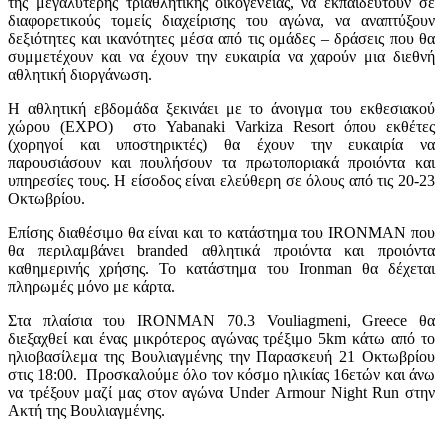
της μεγαλύτερης τριαθλητικής οικογένειας, να εκπαιδευτούν σε
διαφορετικούς τομείς διαχείρισης του αγώνα, να αναπτύξουν
δεξιότητες και ικανότητες μέσα από τις ομάδες – δράσεις που θα
συμμετέχουν και να έχουν την ευκαιρία να χαρούν μια διεθνή
αθλητική διοργάνωση.
Η αθλητική εβδομάδα ξεκινάει με το άνοιγμα του εκθεσιακού
χώρου (EXPO) στο Yabanaki Varkiza Resort όπου εκθέτες
(χορηγοί και υποστηρικτές) θα έχουν την ευκαιρία να
παρουσιάσουν και πουλήσουν τα πρωτοποριακά προιόντα και
υπηρεσίες τους. Η είσοδος είναι ελεύθερη σε όλους από τις 20-23
Οκτωβρίου.
Επίσης διαθέσιμο θα είναι και το κατάστημα του IRONMAN που
θα περιλαμβάνει branded αθλητικά προιόντα και προιόντα
καθημερινής χρήσης. Το κατάστημα του Ironman θα δέχεται
πληρωμές μόνο με κάρτα.
Στα πλαίσια του IRONMAN 70.3 Vouliagmeni, Greece θα
διεξαχθεί και ένας μικρότερος αγώνας τρέξιμο 5km κάτω από το
ηλιοβασίλεμα της Βουλιαγμένης την Παρασκευή 21 Οκτωβρίου
στις 18:00. Προσκαλούμε όλο τον κόσμο ηλικίας 16ετών και άνω
να τρέξουν μαζί μας στον αγώνα Under Armour Night Run στην
Ακτή της Βουλιαγμένης.