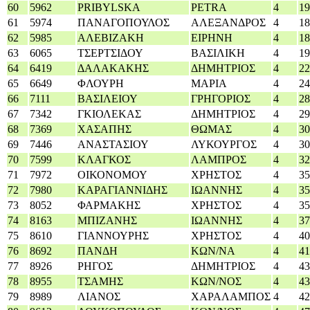
60
5962
PRIBYLSKA
PETRA
4
19
61
5974
ΠΑΝΑΓΟΠΟΥΛΟΣ
ΑΛΕΞΑΝΔΡΟΣ
4
18
62
5985
ΑΛΕΒΙΖΑΚΗ
ΕΙΡΗΝΗ
4
18
63
6065
ΤΣΕΡΤΣΙΔΟΥ
ΒΑΣΙΛΙΚΗ
4
19
64
6419
ΔΑΛΑΚΑΚΗΣ
ΔΗΜΗΤΡΙΟΣ
4
22
65
6649
ΦΛΟΥΡΗ
ΜΑΡΙΑ
4
24
66
7111
ΒΑΣΙΛΕΙΟΥ
ΓΡΗΓΟΡΙΟΣ
4
28
67
7342
ΓΚΙΟΛΕΚΑΣ
ΔΗΜΗΤΡΙΟΣ
4
29
68
7369
ΧΑΣΑΠΗΣ
ΘΩΜΑΣ
4
30
69
7446
ΑΝΑΣΤΑΣΙΟΥ
ΛΥΚΟΥΡΓΟΣ
4
30
70
7599
ΚΛΑΓΚΟΣ
ΛΑΜΠΡΟΣ
4
32
71
7972
ΟΙΚΟΝΟΜΟΥ
ΧΡΗΣΤΟΣ
4
35
72
7980
ΚΑΡΑΓΙΑΝΝΙΔΗΣ
ΙΩΑΝΝΗΣ
4
35
73
8052
ΦΑΡΜΑΚΗΣ
ΧΡΗΣΤΟΣ
4
35
74
8163
ΜΠΙΖΑΝΗΣ
ΙΩΑΝΝΗΣ
4
37
75
8610
ΓΙΑΝΝΟΥΡΗΣ
ΧΡΗΣΤΟΣ
4
40
76
8692
ΠΑΝΔΗ
ΚΩΝ/ΝΑ
4
41
77
8926
ΡΗΓΟΣ
ΔΗΜΗΤΡΙΟΣ
4
43
78
8955
ΤΣΑΜΗΣ
ΚΩΝ/ΝΟΣ
4
43
79
8989
ΛΙΑΝΟΣ
ΧΑΡΑΛΑΜΠΟΣ
4
42