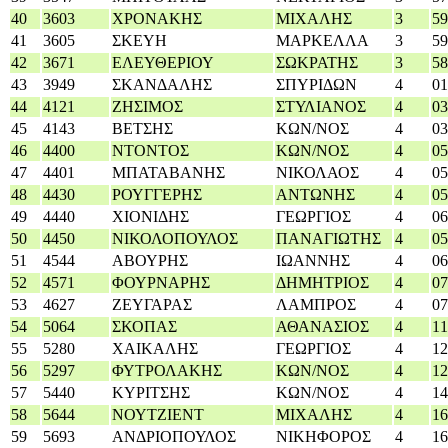
40
3603
ΧΡΟΝΑΚΗΣ
ΜΙΧΑΛΗΣ
3
59
41
3605
ΣΚΕΥΗ
ΜΑΡΚΕΛΛΑ
3
59
42
3671
ΕΛΕΥΘΕΡΙΟΥ
ΣΩΚΡΑΤΗΣ
3
58
43
3949
ΣΚΑΝΔΑΛΗΣ
ΣΠΥΡΙΔΩΝ
4
01
44
4121
ΖΗΣΙΜΟΣ
ΣΤΥΛΙΑΝΟΣ
4
03
45
4143
ΒΕΤΣΗΣ
ΚΩΝ/ΝΟΣ
4
03
46
4400
ΝΤΟΝΤΟΣ
ΚΩΝ/ΝΟΣ
4
05
47
4401
ΜΠΑΤΑΒΑΝΗΣ
ΝΙΚΟΛΑΟΣ
4
05
48
4430
ΡΟΥΓΓΕΡΗΣ
ΑΝΤΩΝΗΣ
4
05
49
4440
ΧΙΟΝΙΔΗΣ
ΓΕΩΡΓΙΟΣ
4
06
50
4450
ΝΙΚΟΛΟΠΟΥΛΟΣ
ΠΑΝΑΓΙΩΤΗΣ
4
05
51
4544
ΑΒΟΥΡΗΣ
ΙΩΑΝΝΗΣ
4
06
52
4571
ΦΟΥΡΝΑΡΗΣ
ΔΗΜΗΤΡΙΟΣ
4
07
53
4627
ΖΕΥΓΑΡΑΣ
ΛΑΜΠΡΟΣ
4
07
54
5064
ΣΚΟΠΑΣ
ΑΘΑΝΑΣΙΟΣ
4
11
55
5280
ΧΑΙΚΑΛΗΣ
ΓΕΩΡΓΙΟΣ
4
12
56
5297
ΦΥΤΡΟΛΑΚΗΣ
ΚΩΝ/ΝΟΣ
4
12
57
5440
ΚΥΡΙΤΣΗΣ
ΚΩΝ/ΝΟΣ
4
14
58
5644
ΝΟΥΤΖΙΕΝΤ
ΜΙΧΑΛΗΣ
4
16
59
5693
ΑΝΔΡΙΟΠΟΥΛΟΣ
ΝΙΚΗΦΟΡΟΣ
4
16