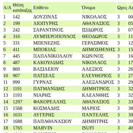
Θέση
Α/A
Επίθετο
Όνομα
Ωρες
Λ
κατάταξης
1
142
ΔΟΥΖΙΝΑΣ
ΝΙΚΟΛΑΟΣ
3
00
2
199
ΛΙΟΠΥΡΗΣ
ΑΘΑΝΑΣΙΟΣ
3
05
3
242
ΣΑΡΑΝΤΙΝΟΣ
ΙΣΙΔΩΡΟΣ
3
07
4
316
ΛΥΜΠΕΡΟΠΟΥΛΟΣ
ΘΕΟΔΩΡΟΣ
3
11
5
331
ΜΠΕΝΕΖΗΣ
ΓΕΡΑΣΙΜΟΣ
3
12
6
411
ΜΠΟΚΙΑΣ
ΔΗΜΟΣΘΕΝΗΣ
3
15
7
445
ΠΑΠΑΝΙΚΟΛΑΟΥ
ΚΩΝ/ΝΟΣ
3
16
8
487
ΚΑΚΟΥΛΙΔΗΣ
ΝΙΚΟΛΑΟΣ
3
17
9
869
ΒΑΣΙΛΕΙΟΥ
ΑΛΕΞΙΟΣ
3
26
10
907
ΠΑΤΣΕΑΣ
ΕΛΕΥΘΕΡΙΟΣ
3
27
11
999
ΓΥΡΝΑΣ
ΑΛΕΞΑΝΔΡΟΣ
3
29
12
1191
ΠΑΤΜΑΝΙΔΗΣ
ΔΗΜΗΤΡΙΟΣ
3
32
13
1193
ΝΙΑΡΗΣ
ΚΛΕΑΝΘΗΣ
3
32
14
1297
ΦΑΚΟΡΕΛΛΗΣ
ΑΘΑΝΑΣΙΟΣ
3
33
15
1568
ΚΟΣΜΑΔΗΣ
ΜΑΡΙΟΣ
3
38
16
1631
ΑΥΓΕΡΗΣ
ΠΑΝΤΕΛΗΣ
3
39
17
1688
ΠΑΠΑΘΑΝΑΣΙΟΥ
ΔΗΜΗΤΡΗΣ
3
39
18
1765
ΜΑRVIN
ISUFI
3
40