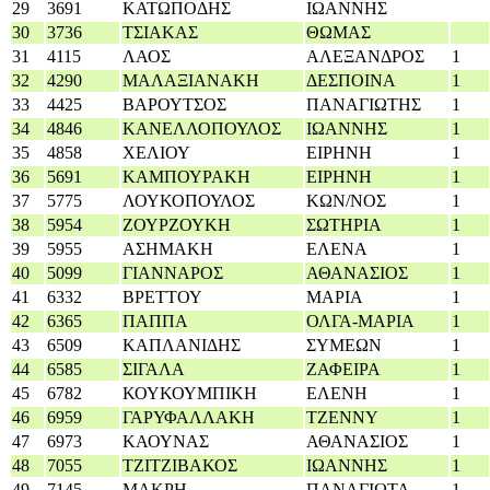
29
3691
ΚΑΤΩΠΟΔΗΣ
ΙΩΑΝΝΗΣ
30
3736
ΤΣΙΑΚΑΣ
ΘΩΜΑΣ
31
4115
ΛΑΟΣ
ΑΛΕΞΑΝΔΡΟΣ
1
32
4290
ΜΑΛΑΞΙΑΝΑΚΗ
ΔΕΣΠΟΙΝΑ
1
33
4425
ΒΑΡΟΥΤΣΟΣ
ΠΑΝΑΓΙΩΤΗΣ
1
34
4846
ΚΑΝΕΛΛΟΠΟΥΛΟΣ
ΙΩΑΝΝΗΣ
1
35
4858
ΧΕΛΙΟΥ
ΕΙΡΗΝΗ
1
36
5691
ΚΑΜΠΟΥΡΑΚΗ
ΕΙΡΗΝΗ
1
37
5775
ΛΟΥΚΟΠΟΥΛΟΣ
ΚΩΝ/ΝΟΣ
1
38
5954
ΖΟΥΡΖΟΥΚΗ
ΣΩΤΗΡΙΑ
1
39
5955
ΑΣΗΜΑΚΗ
ΕΛΕΝΑ
1
40
5099
ΓΙΑΝΝΑΡΟΣ
ΑΘΑΝΑΣΙΟΣ
1
41
6332
ΒΡΕΤΤΟΥ
ΜΑΡΙΑ
1
42
6365
ΠΑΠΠΑ
ΟΛΓΑ-ΜΑΡΙΑ
1
43
6509
ΚΑΠΛΑΝΙΔΗΣ
ΣΥΜΕΩΝ
1
44
6585
ΣΙΓΑΛΑ
ΖΑΦΕΙΡΑ
1
45
6782
ΚΟΥΚΟΥΜΠΙΚΗ
ΕΛΕΝΗ
1
46
6959
ΓΑΡΥΦΑΛΛΑΚΗ
ΤΖΕΝΝΥ
1
47
6973
ΚΑΟΥΝΑΣ
ΑΘΑΝΑΣΙΟΣ
1
48
7055
ΤΖΙΤΖΙΒΑΚΟΣ
ΙΩΑΝΝΗΣ
1
49
7145
ΜΑΚΡΗ
ΠΑΝΑΓΙΩΤΑ
1