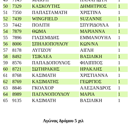
50
7329
ΚΑΣΚΟΥΤΗΣ
ΔΗΜΗΤΡΙΟΣ
1
51
7350
ΠΑΠΑΣΤΑΜΑΤΗ
ΧΡΙΣΤΙΝΑ
1
52
7439
WINGFIELD
SUZANNE
1
53
7442
ΠΟΛΙΤΗ
ΣΠΥΡΙΔΟΥΛΑ
1
54
7879
ΘΩΜΑ
ΜΑΡΙΑΝΝΑ
1
55
7896
ΓΙΑΣΕΜΙΔΗΣ
ΕΜΜΑΝΟΥΗΛ
1
56
8006
ΣΠΗΛΙΟΠΟΥΛΟΥ
ΚΩΝ/ΝΑ
1
57
8178
ΛΥΓΙΖΟΥ
ΑΙΓΛΗ
1
58
8492
ΤΣΙΚΛΕΑ
ΒΑΣΙΛΙΚΗ
1
59
8576
ΠΑΠΑΔΟΠΟΥΛΟΣ
ΦΙΛΙΠΠΟΣ
1
60
8721
ΣΩΤΗΡΑΚΗΣ
ΗΡΑΚΛΗΣ
1
61
8768
ΚΑΣΙΜΑΤΗ
ΧΡΙΣΤΙΑΝΝΑ
1
62
8769
ΚΑΣΙΜΑΤΗΣ
ΓΕΩΡΓΙΟΣ
1
63
8846
ΓΚΟΛΧΟΡ
ΑΛΕΞΑΝΔΡΟΣ
1
64
8989
ΠΑΓΑΝΟΠΟΥΛΟΥ
ΜΑΡΙΑ
1
65
9135
ΚΑΣΙΜΑΤΗ
ΒΑΣΙΛΙΚΗ
1
Αγώνας δρόμου 5 χιλ