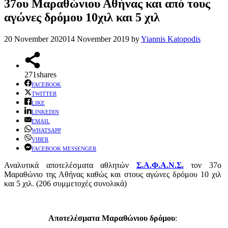
37ου Μαραθώνιου Αθήνας και από τους
αγώνες δρόμου 10χιλ και 5 χιλ
20 November 2020
14 November 2019
by
Yiannis Katopodis
271
shares
FACEBOOK
TWITTER
LIKE
LINKEDIN
EMAIL
WHATSAPP
VIBER
FACEBOOK MESSENGER
Αναλυτικά αποτελέσματα αθλητών
Σ.Α.Φ.Α.Ν.Σ.
τον 37ο
Μαραθώνιο της Αθήνας καθώς και στους αγώνες δρόμου 10 χιλ
και 5 χιλ. (206 συμμετοχές συνολικά)
Αποτελέσματα Μαραθώνιου δρόμου
: