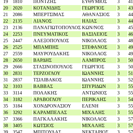
19
1810
ΠΟΝΤΖΗΣ
ΕΥΘΥΜΙΟΣ
3
41
20
2020
ΚΟΤΑΝΙΔΗΣ
ΓΕΩΡΓΙΟΣ
3
43
21
2086
ΜΠΕΡΤΣΙΜΑΣ
ΑΘΑΝΑΣΙΟΣ
3
44
22
2135
ΛΙΑΝΟΣ
ΗΛΙΑΣ
3
44
23
2136
ΠΑΝΑΓΙΩΤΟΠΟΥΛΟΣ
ΚΩΝ/ΝΟΣ
3
45
24
2253
ΠΝΕΥΜΑΤΙΚΟΣ
ΒΑΣΙΛΕΙΟΣ
3
46
25
2447
ΑΛΕΞΟΠΟΥΛΟΣ
ΝΙΚΟΛΑΟΣ
3
48
26
2525
ΜΠΑΜΠΗΣ
ΣΤΕΦΑΝΟΣ
3
49
27
2559
ΜΑΥΡΟΥΔΑΚΗΣ
ΝΙΚΟΛΑΟΣ
3
49
28
2650
ΒΑΡΔΗΣ
ΛΑΜΠΡΟΣ
3
50
29
2666
ΣΤΑΣΙΝΟΠΟΥΛΟΣ
ΓΕΩΡΓΙΟΣ
3
50
30
2831
ΤΕΡΖΟΓΛΟΥ
ΙΩΑΝΝΗΣ
3
51
31
2837
ΤΣΙΛΙΒΑΚΟΣ
ΙΩΑΝΝΗΣ
3
52
32
3103
ΒΑΒΒΑΣ
ΣΠΥΡΙΔΩΝ
3
55
33
3114
ΠΟΛΑΚΗΣ
ΑΝΤΩΝΙΟΣ
3
55
34
3182
ΑΡΑΒΟΓΛΟΥ
ΠΕΡΙΚΛΗΣ
3
54
35
3184
ΧΟΝΔΡΟΝΑΣΙΟΥ
ΕΛΕΝΗ
3
55
36
3292
ΚΑΡΑΜΠΕΛΑΣ
ΜΙΧΑΛΗΣ
3
55
37
3366
ΠΑΓΚΑΛΑΚΗΣ
ΝΙΚΟΛΑΟΣ
3
57
38
3405
ΚΩΤΣΙΟΣ
ΜΙΧΑΛΗΣ
3
57
39
3547
ΜΠΙΤΟΥΛΑΣ
ΝΕΚΤΑΡΙΟΣ
3
57