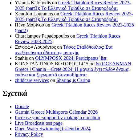
Yiannis Katopodis
on
Greek Triathlon Races Review 2023-
2025 (part3): Το Ελληνικό Τρίαθλο σε Σταυροδρόμι
Xenofon Lourantos
on
Greek Triathlon Races Review 2023-
2025 (part3): Το Ελληνικό Τρίαθλο σε Σταυροδρόμι
Πένη Μαρίνου
on
Greek Triathlon Races Review 2023-2025
(part2)
Charalampos Papadopoulos
on
Greek Triathlon Races
Review 2023-2025
Ξενοφών Λουράντος
on
Τάσος Σταθόπουλος: Στα
ανεξερεύνητα άδυτα της αντοχής
Stathis
on
OLYMPOSX 2024: Participants’ list
KONSTANTINOS BOTOPOULOS
on
6ο OCEANMAN
Greece | Chania – Crete 2024: Η μαγεία έχει πλέον όνομα,
εικόνα και ξεχωριστά συναισθήματα
childcare services
on
Sharing is Caring
Σχετικά
Donate
Garmin Greece Multisports Calendar 2026
Increase your support by making a donation
Live Broadcast test page
Open Water Swimming Calendar 2024
Privacy Policy