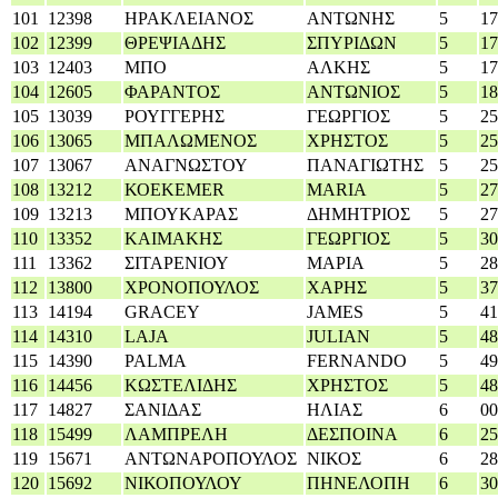
101
12398
ΗΡΑΚΛΕΙΑΝΟΣ
ΑΝΤΩΝΗΣ
5
17
102
12399
ΘΡΕΨΙΑΔΗΣ
ΣΠΥΡΙΔΩΝ
5
17
103
12403
ΜΠΟ
ΑΛΚΗΣ
5
17
104
12605
ΦΑΡΑΝΤΟΣ
ΑΝΤΩΝΙΟΣ
5
18
105
13039
ΡΟΥΓΓΕΡΗΣ
ΓΕΩΡΓΙΟΣ
5
25
106
13065
ΜΠΑΛΩΜΕΝΟΣ
ΧΡΗΣΤΟΣ
5
25
107
13067
ΑΝΑΓΝΩΣΤΟΥ
ΠΑΝΑΓΙΩΤΗΣ
5
25
108
13212
ΚΟΕΚΕΜΕR
MARIA
5
27
109
13213
ΜΠΟΥΚΑΡΑΣ
ΔΗΜΗΤΡΙΟΣ
5
27
110
13352
ΚΑΙΜΑΚΗΣ
ΓΕΩΡΓΙΟΣ
5
30
111
13362
ΣΙΤΑΡΕΝΙΟΥ
ΜΑΡΙΑ
5
28
112
13800
ΧΡΟΝΟΠΟΥΛΟΣ
ΧΑΡΗΣ
5
37
113
14194
GRACEY
JAMES
5
41
114
14310
LAJA
JULIAN
5
48
115
14390
PALMA
FERNANDO
5
49
116
14456
ΚΩΣΤΕΛΙΔΗΣ
ΧΡΗΣΤΟΣ
5
48
117
14827
ΣΑΝΙΔΑΣ
ΗΛΙΑΣ
6
00
118
15499
ΛΑΜΠΡΕΛΗ
ΔΕΣΠΟΙΝΑ
6
25
119
15671
ΑΝΤΩΝΑΡΟΠΟΥΛΟΣ
ΝΙΚΟΣ
6
28
120
15692
ΝΙΚΟΠΟΥΛΟΥ
ΠΗΝΕΛΟΠΗ
6
30