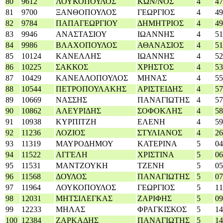
80
9612
ΛΟΥΚΟΠΟΥΛΟΣ
ΚΩΝ/ΝΟΣ
4
47
81
9700
ΞΑΝΘΟΠΟΥΛΟΣ
ΓΕΩΡΓΙΟΣ
4
49
82
9784
ΠΑΠΑΓΕΩΡΓΙΟΥ
ΔΗΜΗΤΡΙΟΣ
4
49
83
9946
ΑΝΑΣΤΑΣΙΟΥ
ΙΩΑΝΝΗΣ
4
51
84
9986
ΒΛΑΧΟΠΟΥΛΟΣ
ΑΘΑΝΑΣΙΟΣ
4
51
85
10124
ΚΑΝΕΛΛΗΣ
ΙΩΑΝΝΗΣ
4
52
86
10225
ΣΑΚΚΟΣ
ΧΡΗΣΤΟΣ
4
53
87
10429
ΚΑΝΕΛΛΟΠΟΥΛΟΣ
ΜΗΝΑΣ
4
55
88
10544
ΠΕΤΡΟΠΟΥΛΑΚΗΣ
ΑΡΙΣΤΕΙΔΗΣ
4
57
89
10669
ΝΑΣΣΗΣ
ΠΑΝΑΓΙΩΤΗΣ
4
57
90
10862
ΑΛΕΥΡΙΔΗΣ
ΣΟΦΟΚΛΗΣ
4
58
91
10938
ΚΥΡΠΙΤΖΗ
ΕΛΕΝΗ
4
59
92
11236
ΛΟΖΙΟΣ
ΣΤΥΛΙΑΝΟΣ
4
26
93
11319
ΜΑΥΡΟΔΗΜΟΥ
ΚΑΤΕΡΙΝΑ
5
04
94
11522
ΑΓΓΕΛΗ
ΧΡΙΣΤΙΝΑ
5
06
95
11531
ΜΑΝΤΖΟΥΚΗ
ΤΖΕΝΗ
5
05
96
11568
ΔΟΥΛΟΣ
ΠΑΝΑΓΙΩΤΗΣ
5
07
97
11964
ΛΟΥΚΟΠΟΥΛΟΣ
ΓΕΩΡΓΙΟΣ
5
11
98
12031
ΜΗΤΣΙΛΕΓΚΑΣ
ΖΑΡΙΦΗΣ
5
09
99
12233
ΜΗΛΑΣ
ΦΡΑΓΚΙΣΚΟΣ
5
14
100
12384
ΖΑΡΚΑΔΗΣ
ΠΑΝΑΓΙΩΤΗΣ
5
14