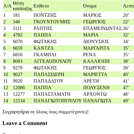
Θέση
Α/A
Επίθετο
Όνομα
Λεπτ
κατάταξης
1
181
ΠΟΝΤΖΗΣ
ΜΑΡΙΟΣ
20’
2
340
ΓΚΟΥΝΤΟΥΜΗΣ
ΓΕΩΡΓΙΟΣ
22’
3
1111
ΡΑΠΤΗΣ
ΕΠΑΜΕΙΝΩΝΤΑΣ
26’
4
4782
ΠΑΠΠΑ
ΜΑΡΙΑ
32’
5
6070
ΦΩΤΑΚΗΣ
ΔΙΟΝΥΣΙΟΣ
34’
6
6659
ΚΑΝΤΖΑ
ΜΑΡΓΑΡΙΤΑ
35’
7
6816
ΓΚΑΜΠΑΙ
ΡΕΝΑ
35’
8
8693
ΑΓΓΕΛΟΠΟΥΛΟΥ
ΚΑΛΛΙΟΠΗ
38’
9
9279
ΦΩΤΑΚΗΣ
ΓΕΩΡΓΙΟΣ
39’
10
9627
ΠΑΠΑΣΙΔΕΡΗ
ΜΑΡΙΕΤΤΑ
40’
11
9920
ΠΑΠΑΔΑΤΟΥ
ΑΡΕΤΗ
41’
12
12086
ΠΑΠΠΑ
ΠΟΛΥΞΕΝΗ
47’
13
12277
ΠΑΠΑΣΤΑΜΑΤΗ
ΑΡΧΟΝΤΩ
48’
14
12534
ΠΑΝΑΓΙΩΤΟΠΟΥΛΟΥ
ΠΑΝΑΓΙΩΤΑ
49’
Συγχαρητήρια σε όλους τους συμμετέχοντες!
Leave a Comment