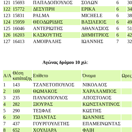
121
15693
ΠΑΠΑΔΟΠΟΥΛΟΣ
ΣΟΛΩΝ
6
30
122
15772
ΔΕΣΥΠΡΗ
ΕΡΙΚΑ
6
34
123
15831
PALMA
MICHELE
6
38
124
15959
ΘΕΟΔΩΡΙΔΗΣ
ΒΑΣΙΛΕΙΟΣ
6
49
125
16046
ΑΝΤΕΡΙΩΤΗΣ
ΑΘΑΝΑΣΙΟΣ
6
51
126
16203
ΚΑΣΚΟΥΤΗΣ
ΔΗΜΗΤΡΙΟΣ
6
42
127
16413
ΑΜΟΙΡΑΛΗΣ
ΙΩΑΝΝΗΣ
7
32
Αγώνας δρόμου 10 χιλ
:
Θέση
Α/A
Επίθετο
Όνομα
Ωρες
κατάταξης
1
143
ΤΖΑΝΕΤΟΠΟΥΛΟΣ
ΝΙΚΟΛΑΟΣ
2
169
ΘΩΜΑΚΟΣ
ΧΑΡΑΛΑΜΠΟΣ
3
235
ΠΑΥΛΟΠΟΥΛΟΣ
ΑΠΟΣΤΟΛΟΣ
4
282
ΞΙΟΥΡΑΣ
ΚΩΝΣΤΑΝΤΙΝΟΣ
5
290
ΤΕΣΦΑΕ
ΚΩΣΤΗΣ
6
350
ΤΣΙΑΝΤΑΣ
ΙΩΑΝΝΗΣ
7
437
ΓΟΥΡΓΟΥΛΕΤΗΣ
ΕΠΑΜΕΙΝΩΝΤΑΣ
8
652
ΧΟΥΛΙΑΡΑ
ΦΑΙΗ