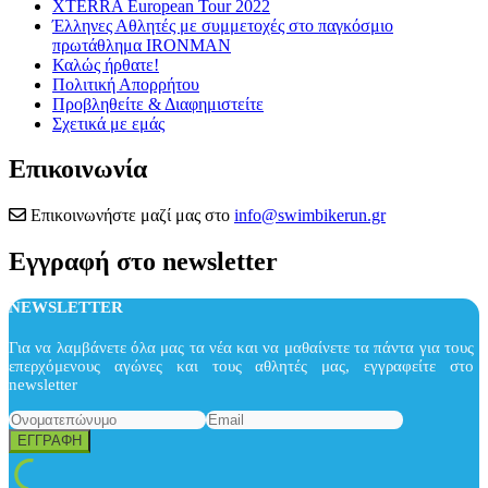
XTERRA European Tour 2022
Έλληνες Αθλητές με συμμετοχές στο παγκόσμιο
πρωτάθλημα IRONMAN
Καλώς ήρθατε!
Πολιτική Απορρήτου
Προβληθείτε & Διαφημιστείτε
Σχετικά με εμάς
Επικοινωνία
Επικοινωνήστε μαζί μας στο
info@swimbikerun.gr
Εγγραφή στο newsletter
NEWSLETTER
Για να λαμβάνετε όλα μας τα νέα και να μαθαίνετε τα πάντα για τους
επερχόμενους αγώνες και τους αθλητές μας, εγγραφείτε στο
newsletter