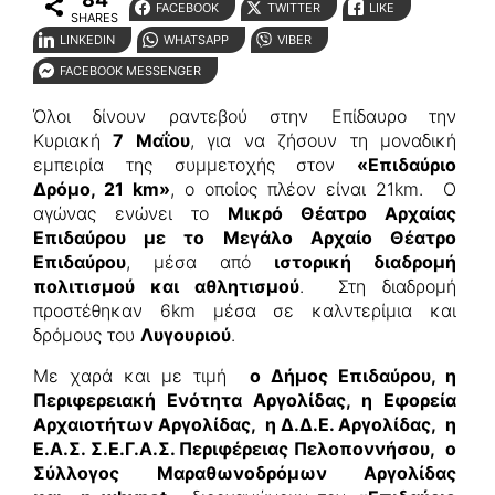
FACEBOOK
TWITTER
LIKE
SHARES
LINKEDIN
WHATSAPP
VIBER
FACEBOOK MESSENGER
Όλοι δίνουν ραντεβού στην Επίδαυρο την
Κυριακή
7 Μαΐου
, για να ζήσουν τη μοναδική
εμπειρία της συμμετοχής στον
«Επιδαύριο
Δρόμο, 21
km»
, ο οποίος πλέον είναι 21km. Ο
αγώνας ενώνει το
Μικρό Θέατρο Αρχαίας
Επιδαύρου με το Μεγάλο Αρχαίο Θέατρο
Επιδαύρου
, μέσα από
ιστορική διαδρομή
π
ολιτισμού και αθλητισμού
. Στη διαδρομή
προστέθηκαν 6km μέσα σε καλντερίμια και
δρόμους του
Λυγουριού
.
Με χαρά και με τιμή
ο Δήμος Επιδαύρου, η
Περιφερειακή Ενότητα Αργολίδας, η Εφορεία
Αρχαιοτήτων Αργολίδας, η Δ.Δ.Ε. Αργολίδας, η
Ε.Α.Σ. Σ.Ε.Γ.Α.Σ. Περιφέρειας Πελοποννήσου, ο
Σύλλογος Μαραθωνοδρόμων Αργολίδας