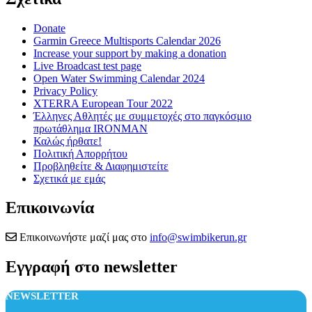
Donate
Garmin Greece Multisports Calendar 2026
Increase your support by making a donation
Live Broadcast test page
Open Water Swimming Calendar 2024
Privacy Policy
XTERRA European Tour 2022
Έλληνες Αθλητές με συμμετοχές στο παγκόσμιο
πρωτάθλημα IRONMAN
Καλώς ήρθατε!
Πολιτική Απορρήτου
Προβληθείτε & Διαφημιστείτε
Σχετικά με εμάς
Επικοινωνία
Επικοινωνήστε μαζί μας στο
info@swimbikerun.gr
Εγγραφή στο newsletter
NEWSLETTER