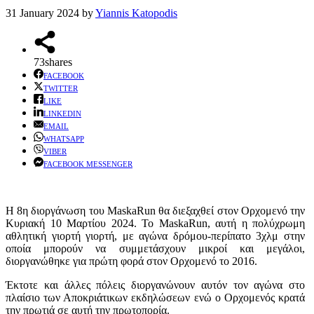
31 January 2024
by
Yiannis Katopodis
73
shares
FACEBOOK
TWITTER
LIKE
LINKEDIN
EMAIL
WHATSAPP
VIBER
FACEBOOK MESSENGER
Η 8η διοργάνωση του MaskaRun θα διεξαχθεί στον Ορχομενό την
Κυριακή 10 Μαρτίου 2024. Το MaskaRun, αυτή η πολύχρωμη
αθλητική γιορτή γιορτή, με αγώνα δρόμου-περίπατο 3χλμ στην
οποία μπορούν να συμμετάσχουν μικροί και μεγάλοι,
διοργανώθηκε για πρώτη φορά στον Ορχομενό το 2016.
Έκτοτε και άλλες πόλεις διοργανώνουν αυτόν τον αγώνα στο
πλαίσιο των Αποκριάτικων εκδηλώσεων ενώ ο Ορχομενός κρατά
την πρωτιά σε αυτή την πρωτοπορία.