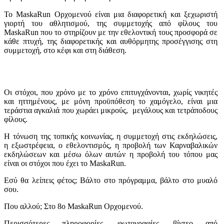
Το MaskaRun Ορχομενού είναι μια διαφορετική και ξεχωριστή
γιορτή του αθλητισμού, της συμμετοχής από φίλους του
MaskaRun που το στηρίζουν με την εθελοντική τους προσφορά σε
κάθε πτυχή, της διαφορετικής και αυθόρμητης προσέγγισης στη
συμμετοχή, στο κέφι και στη διάθεση.
Οι στόχοι, που χρόνο με το χρόνο επιτυγχάνονται, χωρίς νικητές
και ηττημένους, με μόνη προϋπόθεση το χαμόγελο, είναι μια
τεράστια αγκαλιά που χωράει μικρούς, μεγάλους και τετράποδους
φίλους.
Η τόνωση της τοπικής κοινωνίας, η συμμετοχή στις εκδηλώσεις,
η εξωστρέφεια, ο εθελοντισμός, η προβολή των Καρναβαλικών
εκδηλώσεων και μέσω όλων αυτών η προβολή του τόπου μας
είναι οι στόχοι που έχει το MaskaRun.
Εσύ θα λείπεις φέτος; Βάλτο στο πρόγραμμα, βάλτο στο μυαλό
σου.
Που αλλού; Στο 8ο MaskaRun Ορχομενού.
Περισσότερες πληροφορίες, φωτογραφίες, βίντεο από