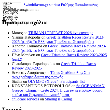
Swimbikerun.gr stories: Ευθύμης Παπαδόπουλος
8 months ago
Πρόσφατα σχόλια
Μακης
on
TRIMAN | TRIFAST 2026 live coverage
Yiannis Katopodis
on
Greek Triathlon Races Review 2023-
2025 (part3): Το Ελληνικό Τρίαθλο σε Σταυροδρόμι
Xenofon Lourantos
on
Greek Triathlon Races Review 2023-
2025 (part3): Το Ελληνικό Τρίαθλο σε Σταυροδρόμι
Πένη Μαρίνου
on
Greek Triathlon Races Review 2023-2025
(part2)
Charalampos Papadopoulos
on
Greek Triathlon Races
Review 2023-2025
Ξενοφών Λουράντος
on
Τάσος Σταθόπουλος: Στα
ανεξερεύνητα άδυτα της αντοχής
Stathis
on
OLYMPOSX 2024: Participants’ list
KONSTANTINOS BOTOPOULOS
on
6ο OCEANMAN
Greece | Chania – Crete 2024: Η μαγεία έχει πλέον όνομα,
εικόνα και ξεχωριστά συναισθήματα
childcare services
on
Sharing is Caring
Σχετικά