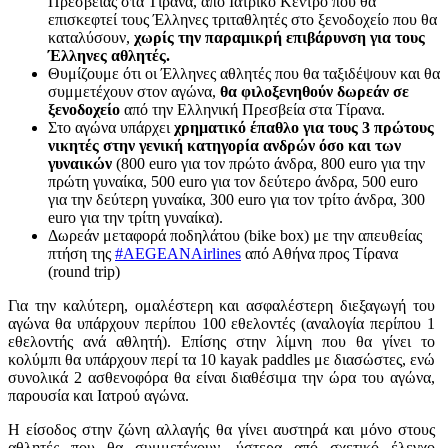
Πρεσβείας στα Τίρανα, από Ιατρικό Κέντρο που θα
επισκεφτεί τους Έλληνες τριταθλητές στο ξενοδοχείο που θα
καταλύσουν,
χωρίς την παραμικρή επιβάρυνση για τους
Έλληνες αθλητές.
Θυμίζουμε ότι οι Έλληνες αθλητές που θα ταξιδέψουν και θα
συμμετέχουν στον αγώνα,
θα φιλοξενηθούν δωρεάν σε
ξενοδοχείο
από την Ελληνική Πρεσβεία στα Τίρανα.
Στο αγώνα υπάρχει
χρηματικό έπαθλο για τους 3 πρώτους
νικητές στην γενική κατηγορία ανδρών όσο και των
γυναικών
(800 euro για τον πρώτο άνδρα, 800 euro για την
πρώτη γυναίκα, 500 euro για τον δεύτερο άνδρα, 500 euro
για την δεύτερη γυναίκα, 300 euro για τον τρίτο άνδρα, 300
euro για την τρίτη γυναίκα).
Δωρεάν μεταφορά ποδηλάτου (bike box) με την απευθείας
πτήση της
#AEGEANAirlines
από Αθήνα προς Τίρανα
(round trip)
Για την καλύτερη, ομαλέστερη και ασφαλέστερη διεξαγωγή του
αγώνα θα υπάρχουν περίπου 100 εθελοντές (αναλογία περίπου 1
εθελοντής ανά αθλητή). Επίσης στην λίμνη που θα γίνει το
κολύμπι θα υπάρχουν περί τα 10 kayak paddles με διασώστες, ενώ
συνολικά 2 ασθενοφόρα θα είναι διαθέσιμα την ώρα του αγώνα,
παρουσία και Ιατρού αγώνα.
Η είσοδος στην ζώνη αλλαγής θα γίνει αυστηρά και μόνο στους
αθλητές που θα συμμετέχουν, ύστερα από σχετικό έλεγχο