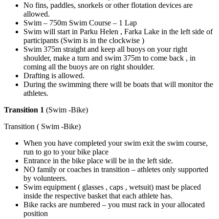
No fins, paddles, snorkels or other flotation devices are
allowed.
Swim – 750m Swim Course – 1 Lap
Swim will start in Parku Helen , Farka Lake in the left side of
participants (Swim is in the clockwise )
Swim 375m straight and keep all buoys on your right
shoulder, make a turn and swim 375m to come back , in
coming all the buoys are on right shoulder.
Drafting is allowed.
During the swimming there will be boats that will monitor the
athletes.
Transition 1
(Swim -Bike)
Transition ( Swim -Bike)
When you have completed your swim exit the swim course,
run to go to your bike place
Entrance in the bike place will be in the left side.
NO family or coaches in transition – athletes only supported
by volunteers.
Swim equipment ( glasses , caps , wetsuit) mast be placed
inside the respective basket that each athlete has.
Bike racks are numbered – you must rack in your allocated
position