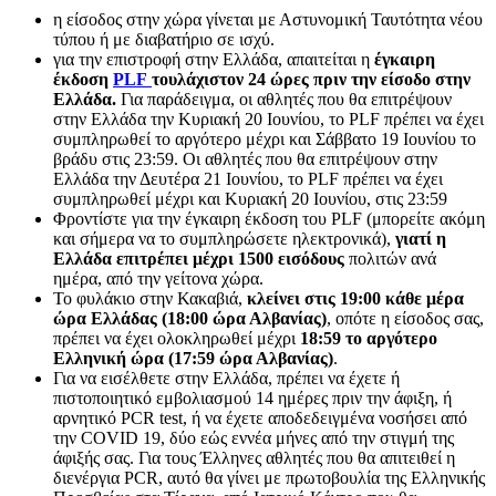
η είσοδος στην χώρα γίνεται με Αστυνομική Ταυτότητα νέου
τύπου ή με διαβατήριο σε ισχύ.
για την επιστροφή στην Ελλάδα, απαιτείται η
έγκαιρη
έκδοση
PLF
τουλάχιστον 24 ώρες πριν την είσοδο στην
Ελλάδα.
Για παράδειγμα, οι αθλητές που θα επιτρέψουν
στην Ελλάδα την Κυριακή 20 Ιουνίου, το PLF πρέπει να έχει
συμπληρωθεί το αργότερο μέχρι και Σάββατο 19 Ιουνίου το
βράδυ στις 23:59. Οι αθλητές που θα επιτρέψουν στην
Ελλάδα την Δευτέρα 21 Ιουνίου, το PLF πρέπει να έχει
συμπληρωθεί μέχρι και Κυριακή 20 Ιουνίου, στις 23:59
Φροντίστε για την έγκαιρη έκδοση του PLF (μπορείτε ακόμη
και σήμερα να το συμπληρώσετε ηλεκτρονικά),
γιατί η
Ελλάδα επιτρέπει μέχρι 1500 εισόδους
πολιτών ανά
ημέρα, από την γείτονα χώρα.
Το φυλάκιο στην Κακαβιά,
κλείνει στις 19:00 κάθε μέρα
ώρα Ελλάδας (18:00 ώρα Αλβανίας)
, οπότε η είσοδος σας,
πρέπει να έχει ολοκληρωθεί μέχρι
18:59 το αργότερο
Ελληνική ώρα (17:59 ώρα Αλβανίας)
.
Για να εισέλθετε στην Ελλάδα, πρέπει να έχετε ή
πιστοποιητικό εμβολιασμού 14 ημέρες πριν την άφιξη, ή
αρνητικό PCR test, ή να έχετε αποδεδειγμένα νοσήσει από
την COVID 19, δύο εώς εννέα μήνες από την στιγμή της
άφιξής σας. Για τους Έλληνες αθλητές που θα απιτειθεί η
διενέργια PCR, αυτό θα γίνει με πρωτοβουλία της Ελληνικής