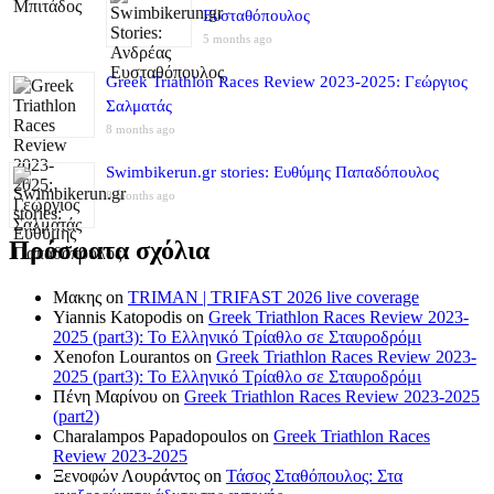
Ευσταθόπουλος
5 months ago
Greek Triathlon Races Review 2023-2025: Γεώργιος
Σαλματάς
8 months ago
Swimbikerun.gr stories: Ευθύμης Παπαδόπουλος
8 months ago
Πρόσφατα σχόλια
Μακης
on
TRIMAN | TRIFAST 2026 live coverage
Yiannis Katopodis
on
Greek Triathlon Races Review 2023-
2025 (part3): Το Ελληνικό Τρίαθλο σε Σταυροδρόμι
Xenofon Lourantos
on
Greek Triathlon Races Review 2023-
2025 (part3): Το Ελληνικό Τρίαθλο σε Σταυροδρόμι
Πένη Μαρίνου
on
Greek Triathlon Races Review 2023-2025
(part2)
Charalampos Papadopoulos
on
Greek Triathlon Races
Review 2023-2025
Ξενοφών Λουράντος
on
Τάσος Σταθόπουλος: Στα