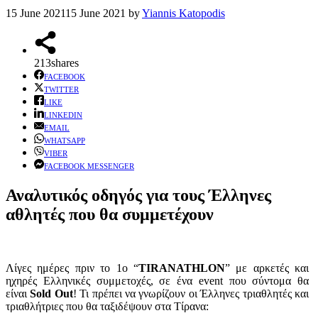
15 June 2021
15 June 2021
by
Yiannis Katopodis
213
shares
FACEBOOK
TWITTER
LIKE
LINKEDIN
EMAIL
WHATSAPP
VIBER
FACEBOOK MESSENGER
Αναλυτικός οδηγός για τους Έλληνες
αθλητές που θα συμμετέχουν
Λίγες ημέρες πριν το 1ο “
TIRANATHLON
” με αρκετές και
ηχηρές Ελληνικές συμμετοχές, σε ένα event που σύντομα θα
είναι
Sold Out
! Τι πρέπει να γνωρίζουν οι Έλληνες τριαθλητές και
τριαθλήτριες που θα ταξιδέψουν στα Τίρανα: