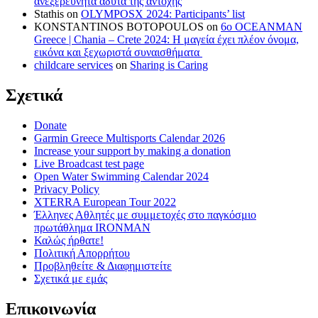
ανεξερεύνητα άδυτα της αντοχής
Stathis
on
OLYMPOSX 2024: Participants’ list
KONSTANTINOS BOTOPOULOS
on
6ο OCEANMAN
Greece | Chania – Crete 2024: Η μαγεία έχει πλέον όνομα,
εικόνα και ξεχωριστά συναισθήματα
childcare services
on
Sharing is Caring
Σχετικά
Donate
Garmin Greece Multisports Calendar 2026
Increase your support by making a donation
Live Broadcast test page
Open Water Swimming Calendar 2024
Privacy Policy
XTERRA European Tour 2022
Έλληνες Αθλητές με συμμετοχές στο παγκόσμιο
πρωτάθλημα IRONMAN
Καλώς ήρθατε!
Πολιτική Απορρήτου
Προβληθείτε & Διαφημιστείτε
Σχετικά με εμάς
Επικοινωνία