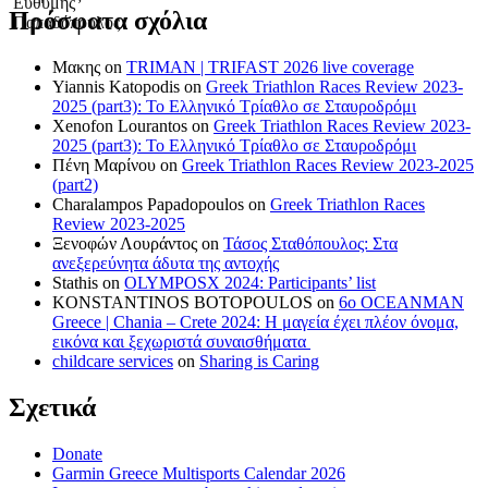
Πρόσφατα σχόλια
Μακης
on
TRIMAN | TRIFAST 2026 live coverage
Yiannis Katopodis
on
Greek Triathlon Races Review 2023-
2025 (part3): Το Ελληνικό Τρίαθλο σε Σταυροδρόμι
Xenofon Lourantos
on
Greek Triathlon Races Review 2023-
2025 (part3): Το Ελληνικό Τρίαθλο σε Σταυροδρόμι
Πένη Μαρίνου
on
Greek Triathlon Races Review 2023-2025
(part2)
Charalampos Papadopoulos
on
Greek Triathlon Races
Review 2023-2025
Ξενοφών Λουράντος
on
Τάσος Σταθόπουλος: Στα
ανεξερεύνητα άδυτα της αντοχής
Stathis
on
OLYMPOSX 2024: Participants’ list
KONSTANTINOS BOTOPOULOS
on
6ο OCEANMAN
Greece | Chania – Crete 2024: Η μαγεία έχει πλέον όνομα,
εικόνα και ξεχωριστά συναισθήματα
childcare services
on
Sharing is Caring
Σχετικά
Donate
Garmin Greece Multisports Calendar 2026