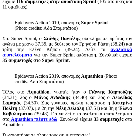
είχαμε
116 συμμετοχές στην απόσταση Sprint
(105 ατομικές και
11 ομαδικές).
Epidavros Action 2019, απονομές
Super Sprint
(Photo credits: Άδα Σταματάτου)
Στο Super Sprint, ο
Στάθης Παντέλης
ολοκλήρωσε πρώτος τον
αγώνα με χρόνο 37.35, με δεύτερο τον Γρηγόρη Ράπτη (38.24) και
τρίτη την Ελένη Κήπου (39.24). Δείτε τα
αναλυτικά
αποτελέσματα
για την Super Sprint απόσταση. Συνολικά είχαμε
35 συμμετοχές στο Super Sprint.
Epidavros Action 2019, απονομές
Aquathlon
(Photo
credits: Άδα Σταματάτου)
Τέλος στο
Aquathlon
, νικητής ήταν ο
Γιάννης Καρπούζης
(34.31), 2ος ο
Μάνος Ανδεάκης
(34.40) και 3ος ο
Λεωνίδας
Σαμαράς
(34.50). Στις γυναίκες πρώτη τερμάτισε η
Κατερίνα
Πολίτη
(37.07), με 2η την
Νέλη Δελιαλη
(37.51) και 3η η
Έλενα
Καβαλιεράτου
(39.48). Για να δείτε τα αναλυτικά αποτελέσματα
στο
Aquathlon πιέστε εδώ
. Συνολικά είχαμε
33 συμμετοχές
στο
Aquathlon.
Συγχαρητήρια σε όλους τους συμμετέχοντες!