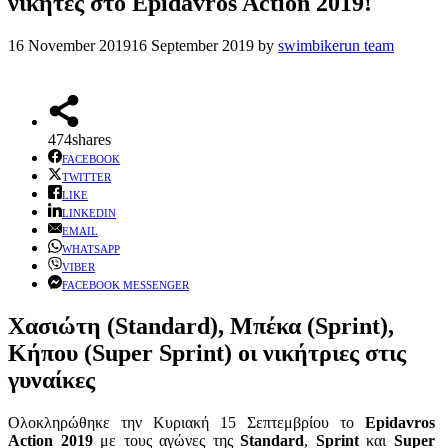
νικητές στο Epidavros Action 2019!
16 November 2019
16 September 2019
by
swimbikerun team
474
shares
FACEBOOK
TWITTER
LIKE
LINKEDIN
EMAIL
WHATSAPP
VIBER
FACEBOOK MESSENGER
Χασιώτη (Standard), Μπέκα (Sprint),
Κήπου (Super Sprint) οι νικήτριες στις
γυναίκες
Ολοκληρώθηκε την Κυριακή 15 Σεπτεμβρίου το
Epidavros
Action 2019
με τoυς αγώνες της
Standard
,
Sprint
και
Super