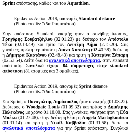
Sprint
απόστασης, καθώς και του
Aquathlon
.
Epidavros Action 2019, απονομές
Standard distance
(Photo credits: Άδα Σταματάτου)
Στην απόσταση Standard, νικητής ήταν ο συνήθης ύποπτος,
Γρηγόρης Σουβατζόγλου
(02.01.23) με δεύτερο τον
Απόστολο
Τέκο
(02.13.49) και τρίτο τον
Λευτέρη Δήμο
(2.15.20). Στις
γυναίκες, πρώτη τερμάτισε η
Λιάνα Χασιώτη
(02.40.58), δεύτερη
η
Δήμητρα Καρτάνου
(02.48.43) και τρίτη η
Κατερίνα Σάπαρη
(02.53.54). Δείτε όλα τα
αναλυτικά αποτελέσματα
,
στην standard
απόσταση. Συνολικά είχαμε
84 συμμετοχές στην standard
απόσταση
(81 ατομικές και 3 ομαδικές).
Epidavros Action 2019, απονομές
Sprint
distance
(Photo credits: Άδα Σταματάτου)
Στο Sprint, ο
Παναγιώτης Δημόπουλος
ήταν ο νικητής (01.08.22).
Δεύτερος ο
Woodgate Louis
(01.09.32) και τρίτος ο
Δημήτρης
Πελεκάνος
με χρόνο 01.18.08. Στις γυναίκες, νικήτρια ήταν η
Εύα
Μπέκα
(01.27.48), στην δεύτερη θέση η
Angela Marlagkoutsou
(01.31.14) και τρίτη η
Νικόλ Καββαδία
(01.31.58). Δείτε τα
αναλυτικά αποτελέσματα
για την Sprint απόσταση. Συνολικά