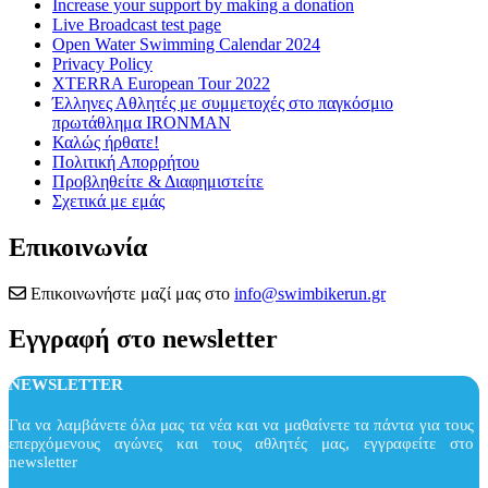
Increase your support by making a donation
Live Broadcast test page
Open Water Swimming Calendar 2024
Privacy Policy
XTERRA European Tour 2022
Έλληνες Αθλητές με συμμετοχές στο παγκόσμιο
πρωτάθλημα IRONMAN
Καλώς ήρθατε!
Πολιτική Απορρήτου
Προβληθείτε & Διαφημιστείτε
Σχετικά με εμάς
Επικοινωνία
Επικοινωνήστε μαζί μας στο
info@swimbikerun.gr
Εγγραφή στο newsletter
NEWSLETTER
Για να λαμβάνετε όλα μας τα νέα και να μαθαίνετε τα πάντα για τους
επερχόμενους αγώνες και τους αθλητές μας, εγγραφείτε στο
newsletter