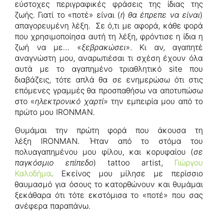
εύστοχες περιγραφικές φράσεις της ίδιας της
ζωής. Γιατί το «ποτέ» είναι (
ή θα έπρεπε να είναι
)
απαγορευμένη λέξη. Σε ό,τι με αφορά, κάθε φορά
που χρησιμοποίησα αυτή τη λέξη, φρόντισε η ίδια η
ζωή να με… «
ξεβρακώσει
». Κι αν, αγαπητέ
αναγνώστη μου, αναρωτιέσαι τι σχέση έχουν όλα
αυτά με το αγαπημένο τριαθλητικό site που
διαβάζεις, τότε απλά θα σε ενημερώσω ότι στις
επόμενες γραμμές θα προσπαθήσω να αποτυπώσω
στο «
ηλεκτρονικό χαρτί
» την εμπειρία μου από το
πρώτο μου IRONMAN.
Θυμάμαι την πρώτη φορά που άκουσα τη
λέξη IRONMAN. Ήταν από το στόμα του
πολυαγαπημένου μου φίλου, και κορυφαίου (
σε
παγκόσμιο επίπεδο
) tattoo artist,
Γιώργου
Καλοδήμα
. Εκείνος μου μίλησε με περίσσιο
θαυμασμό για όσους το κατορθώνουν και θυμάμαι
ξεκάθαρα ότι τότε εκστόμισα το «ποτέ» που σας
ανέφερα παραπάνω.