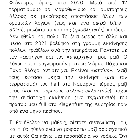
Φτάνουμε, όμως, στο 2020. Μετά από 12
τερματισμούς σε Μαραθωνίους και αμέτρητους
άλλους σε μικρότερες αποστάσεις όλων των
δρομικών λογιών (
έως και ένα μικρό
Ultra
–
80
km
), μπλέκω με «κακές (
τριαθλητικές
) παρέες».
Δεν ήθελα και πολύ. Το ένα έφερε το άλλο και
μέσα στο 2021 βρέθηκα στη γραμμή εκκίνησης
πολλών τριάθλων ανά την επικράτεια. Πάντοτε με
τον «
αρχηγό
» και τον «
υπαρχηγό
» μου μαζί. Ο
λόγος και η ευγνωμοσύνη στους Μάρκο Πάχο και
Πάνο Βλάχο αντίστοιχα. Εκείνοι «
φταίνε
». Μαζί
τους έφτασα μέχρι την εκκίνηση (
και τον
τερματισμό
) του half στο Ναυαρίνο πέρυσι, μαζί
τους (
και με μερικούς άλλους εκλεκτούς
) μέχρι
την αντίστοιχη εκκίνηση
(και τερματισμό
) του
πρώτου μου full στο Klagenfurt της Αυστρίας πριν
από ένα μήνα περίπου.
Τι θα ήθελες να μάθεις, φίλτατε αναγνώστη μου,
και τι θα ήθελα εγώ να μοιραστώ μαζί σου σχετικά
με αυτό; Θα κάνω μια προσπάθεια να γράψω. Όχι