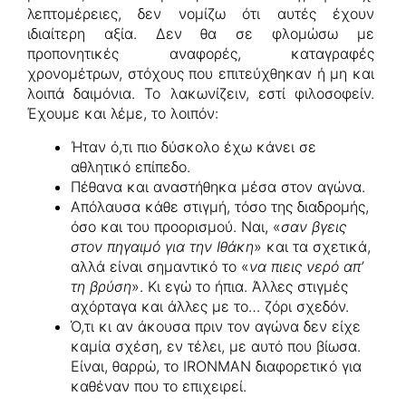
λεπτομέρειες, δεν νομίζω ότι αυτές έχουν
ιδιαίτερη αξία. Δεν θα σε φλομώσω με
προπονητικές αναφορές, καταγραφές
χρονομέτρων, στόχους που επιτεύχθηκαν ή μη και
λοιπά δαιμόνια. Το λακωνίζειν, εστί φιλοσοφείν.
Έχουμε και λέμε, το λοιπόν:
Ήταν ό,τι πιο δύσκολο έχω κάνει σε
αθλητικό επίπεδο.
Πέθανα και αναστήθηκα μέσα στον αγώνα.
Απόλαυσα κάθε στιγμή, τόσο της διαδρομής,
όσο και του προορισμού. Ναι, «
σαν βγεις
στον πηγαιμό για την Ιθάκη
» και τα σχετικά,
αλλά είναι σημαντικό το «
να πιεις νερό απ’
τη βρύση
». Κι εγώ το ήπια. Άλλες στιγμές
αχόρταγα και άλλες με το… ζόρι σχεδόν.
Ό,τι κι αν άκουσα πριν τον αγώνα δεν είχε
καμία σχέση, εν τέλει, με αυτό που βίωσα.
Είναι, θαρρώ, το IRONMAN διαφορετικό για
καθέναν που το επιχειρεί.