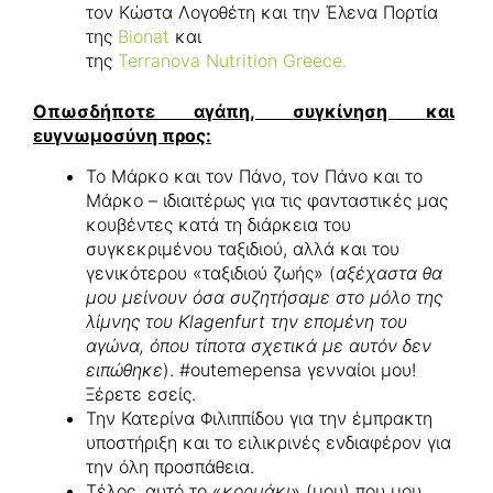
τον Κώστα Λογοθέτη και την Έλενα Πορτία
της
Bionat
και
της
Terranova Nutrition Greece.
Οπωσδήποτε αγάπη, συγκίνηση και
ευγνωμοσύνη προς:
Το Μάρκο και τον Πάνο, τον Πάνο και το
Μάρκο – ιδιαιτέρως για τις φανταστικές μας
κουβέντες κατά τη διάρκεια του
συγκεκριμένου ταξιδιού, αλλά και του
γενικότερου «ταξιδιού ζωής» (
αξέχαστα θα
μου μείνουν όσα συζητήσαμε στο μόλο της
λίμνης του
Klagenfurt
την επομένη του
αγώνα, όπου τίποτα σχετικά με αυτόν δεν
ειπώθηκε
). #outemepensa γενναίοι μου!
Ξέρετε εσείς.
Την Κατερίνα Φιλιππίδου για την έμπρακτη
υποστήριξη και το ειλικρινές ενδιαφέρον για
την όλη προσπάθεια.
Τέλος, αυτό το «
κορμάκι
» (μου) που μου