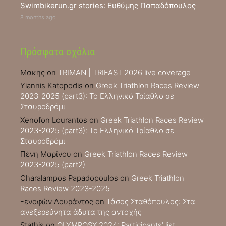
Swimbikerun.gr stories: Ευθύμης Παπαδόπουλος
8 months ago
Πρόσφατα σχόλια
Μακης
on
TRIMAN | TRIFAST 2026 live coverage
Yiannis Katopodis
on
Greek Triathlon Races Review
2023-2025 (part3): Το Ελληνικό Τρίαθλο σε
Σταυροδρόμι
Xenofon Lourantos
on
Greek Triathlon Races Review
2023-2025 (part3): Το Ελληνικό Τρίαθλο σε
Σταυροδρόμι
Πένη Μαρίνου
on
Greek Triathlon Races Review
2023-2025 (part2)
Charalampos Papadopoulos
on
Greek Triathlon
Races Review 2023-2025
Ξενοφών Λουράντος
on
Τάσος Σταθόπουλος: Στα
ανεξερεύνητα άδυτα της αντοχής
Stathis
on
OLYMPOSX 2024: Participants’ list