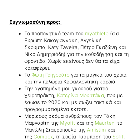
Ευγνωμοσύνη προς:
Το προπονητικό team του
myathlete
(σ.σ.
Ευρώπη Κακογιαννάκη, Αγγελική
Σκούμπα, Katy Taveira, Πέτρο Γκαζώνη και
Νίκο Δημητριάδη) για την καθοδήγηση και τη
φροντίδα. Χωρίς εκείνους δεν θα τα είχα
καταφέρει.
Το
Φώτη Γρηγοράτο
για τα μαγικά του χέρια
και την πελώρια Κεφαλλονίτικη καρδιά.
Την αγαπημένη μου γκουρού γιατρό
χειροπράκτη,
Κατερίνα Μουστάκα
, που με
έσωσε το 2020 και με σώζει τακτικά και
προγραμματισμένα έκτοτε.
Μερικούς ακόμα ανθρώπους: τον Τάκη
Μαργαρίτη της
Myofit
και της
Maurten
, το
Μανώλη Σταυρόπουλο της
Amistim
και
της
Compex
, τη Σοφία Τσαμπάση του
Sofit
,