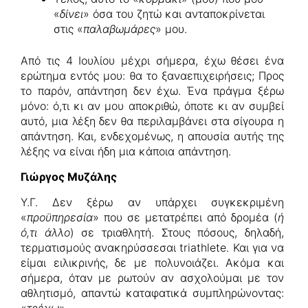
«
δίνει
» όσα του ζητώ και ανταποκρίνεται
στις «
παλαβωμάρες
» μου.
Από τις 4 Ιουλίου μέχρι σήμερα, έχω θέσει ένα
ερώτημα εντός μου: θα το ξαναεπιχειρήσεις; Προς
το παρόν, απάντηση δεν έχω. Ένα πράγμα ξέρω
μόνο: ό,τι κι αν μου αποκριθώ, όποτε κι αν συμβεί
αυτό, μια λέξη δεν θα περιλαμβάνει στα σίγουρα η
απάντηση. Και, ενδεχομένως, η απουσία αυτής της
λέξης να είναι ήδη μια κάποια απάντηση.
Γιώργος Μυζάλης
Υ.Γ. Δεν ξέρω αν υπάρχει συγκεκριμένη
«
προϋπηρεσία
» που σε μετατρέπει από δρομέα (
ή
ό,τι άλλο
) σε τριαθλητή. Στους πόσους, δηλαδή,
τερματισμούς ανακηρύσσεσαι triathlete. Και για να
είμαι ειλικρινής, δε με πολυνοιάζει. Ακόμα και
σήμερα, όταν με ρωτούν αν ασχολούμαι με τον
αθλητισμό, απαντώ καταφατικά συμπληρώνοντας: