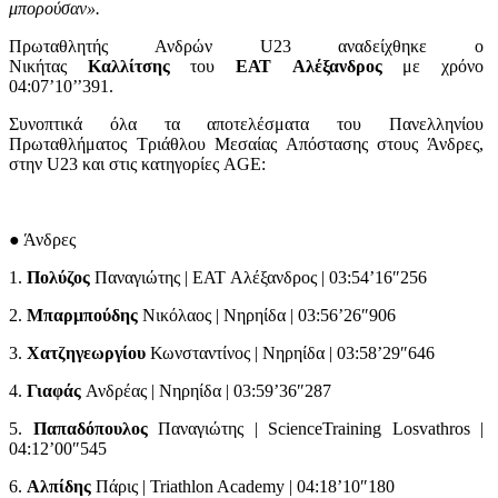
μπορούσαν».
Πρωταθλητής Ανδρών U23 αναδείχθηκε ο
Νικήτας
Καλλίτσης
του
ΕΑΤ
Αλέξανδρος
με χρόνο
04:07’10’’391.
Συνοπτικά όλα τα αποτελέσματα του Πανελληνίου
Πρωταθλήματος Τριάθλου Μεσαίας Απόστασης στους Άνδρες,
στην U23 και στις κατηγορίες AGE:
● Άνδρες
1.
Πολύζος
Παναγιώτης | EAT Αλέξανδρος | 03:54’16″256
2.
Μπαρμπούδης
Νικόλαος | Νηρηίδα | 03:56’26″906
3.
Χατζηγεωργίου
Κωνσταντίνος | Νηρηίδα | 03:58’29″646
4.
Γιαφάς
Ανδρέας | Νηρηίδα | 03:59’36″287
5.
Παπαδόπουλος
Παναγιώτης | ScienceTraining Losvathros |
04:12’00″545
6.
Αλπίδης
Πάρις | Triathlon Academy | 04:18’10″180