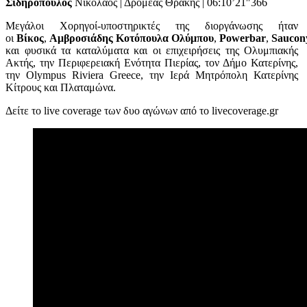
Σιδηρόπουλος
Νικόλαος | Δρομέας Θράκης | 06:10’21″366
Μεγάλοι Χορηγοί-υποστηρικτές της διοργάνωσης ήταν
οι
Βίκος
,
Αμβροσιάδης
Κοτόπουλα
Ολύμπου
,
Powerbar
,
Saucon
και φυσικά τα καταλύματα και οι επιχειρήσεις της Ολυμπιακής
Ακτής, την Περιφερειακή Ενότητα Πιερίας, τον Δήμο Κατερίνης,
την Olympus Riviera Greece, την Ιερά Μητρόπολη Κατερίνης
Κίτρους και Πλαταμώνα.
Δείτε το live coverage των δυο αγώνων από το livecoverage.gr