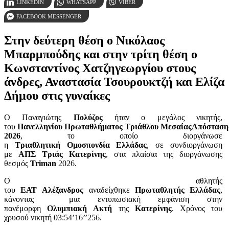
LINKEDIN
WHATSAPP
VIBER
FACEBOOK MESSENGER
Στην δεύτερη θέση ο Νικόλαος
Μπαρμπούδης και στην τρίτη θέση ο
Κωνσταντίνος Χατζηγεωργίου στους
άνδρες, Αναστασία Τσουρουκτζή και Ελίζα
Δήμου στις γυναίκες
Ο Παναγιώτης
Πολύζος
ήταν ο μεγάλος νικητής,
του
Πανελληνίου
Πρωταθλήματος
Τριάθλου
ΜεσαίαςΑπόσταση
2026
, το οποίο διοργάνωσε
η
Τριαθλητική
Ομοσπονδία
Ελλάδας
, σε συνδιοργάνωση
με
ΑΠΣ
Τριάς Κατερίνης
, στα πλαίσια της διοργάνωσης
θεσμός
Triman
2026.
Ο αθλητής
του
ΕΑΤ
Αλέξανδρος
αναδείχθηκε
Πρωταθλητής
Ελλάδας
,
κάνοντας μια εντυπωσιακή εμφάνιση στην
πανέμορφη
Ολυμπιακή
Ακτή
της
Κατερίνης
. Χρόνος του
χρυσού νικητή 03:54’16’’256.