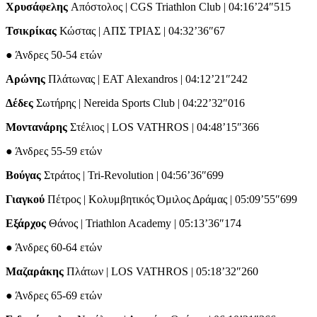
Χρυσάφελης
Απόστολος | CGS Triathlon Club | 04:16’24″515
Τσικρίκας
Κώστας | ΑΠΣ ΤΡΙΑΣ | 04:32’36″67
● Άνδρες 50-54 ετών
Αρώνης
Πλάτωνας | EAT Alexandros | 04:12’21″242
Δέδες
Σωτήρης | Nereida Sports Club | 04:22’32″016
Μοντανάρης
Στέλιος | LOS VATHROS | 04:48’15″366
● Άνδρες 55-59 ετών
Βούγας
Στράτος | Tri-Revolution | 04:56’36″699
Γιαγκού
Πέτρος | Κολυμβητικός Όμιλος Δράμας | 05:09’55″699
Εξάρχος
Θάνος | Triathlon Academy | 05:13’36″174
● Άνδρες 60-64 ετών
Μαζαράκης
Πλάτων | LOS VATHROS | 05:18’32″260
● Άνδρες 65-69 ετών