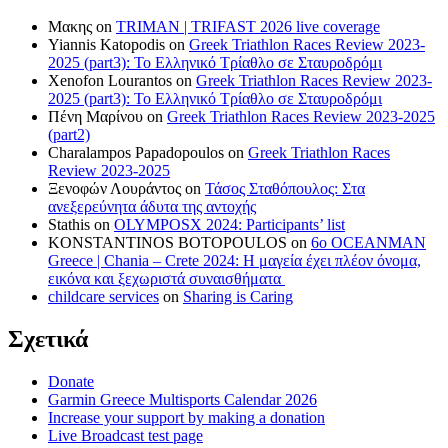
Μακης
on
TRIMAN | TRIFAST 2026 live coverage
Yiannis Katopodis
on
Greek Triathlon Races Review 2023-
2025 (part3): Το Ελληνικό Τρίαθλο σε Σταυροδρόμι
Xenofon Lourantos
on
Greek Triathlon Races Review 2023-
2025 (part3): Το Ελληνικό Τρίαθλο σε Σταυροδρόμι
Πένη Μαρίνου
on
Greek Triathlon Races Review 2023-2025
(part2)
Charalampos Papadopoulos
on
Greek Triathlon Races
Review 2023-2025
Ξενοφών Λουράντος
on
Τάσος Σταθόπουλος: Στα
ανεξερεύνητα άδυτα της αντοχής
Stathis
on
OLYMPOSX 2024: Participants’ list
KONSTANTINOS BOTOPOULOS
on
6ο OCEANMAN
Greece | Chania – Crete 2024: Η μαγεία έχει πλέον όνομα,
εικόνα και ξεχωριστά συναισθήματα
childcare services
on
Sharing is Caring
Σχετικά
Donate
Garmin Greece Multisports Calendar 2026
Increase your support by making a donation
Live Broadcast test page