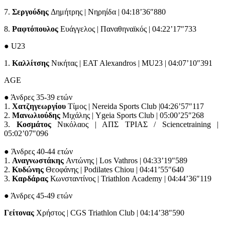
7.
Σεργούδης
Δημήτρης | Νηρηίδα | 04:18’36″880
8.
Ραφτόπουλος
Ευάγγελος | Παναθηναϊκός | 04:22’17″733
● U23
1.
Καλλίτσης
Νικήτας | EAT Alexandros | MU23 | 04:07’10″391
AGE
● Άνδρες 35-39 ετών
1.
Χατζηγεωργίου
Τίμος | Nereida Sports Club |04:26’57″117
2.
Μανωλιούδης
Μιχάλης | Ygeia Sports Club | 05:00’25″268
3.
Κοσμάτος
Νικόλαος | ΑΠΣ ΤΡΙΑΣ / Sciencetraining |
05:02’07″096
● Άνδρες 40-44 ετών
1.
Αναγνωστάκης
Αντώνης | Los Vathros | 04:33’19″589
2.
Κυδώνης
Θεοφάνης | Podilates Chiou | 04:41’55″640
3.
Καρδάρας
Κωνσταντίνος | Triathlon Academy | 04:44’36″119
● Άνδρες 45-49 ετών
Γείτονας
Χρήστος | CGS Triathlon Club | 04:14’38″590