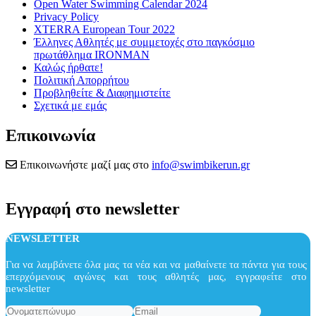
Open Water Swimming Calendar 2024
Privacy Policy
XTERRA European Tour 2022
Έλληνες Αθλητές με συμμετοχές στο παγκόσμιο
πρωτάθλημα IRONMAN
Καλώς ήρθατε!
Πολιτική Απορρήτου
Προβληθείτε & Διαφημιστείτε
Σχετικά με εμάς
Επικοινωνία
Επικοινωνήστε μαζί μας στο
info@swimbikerun.gr
Εγγραφή στο newsletter
NEWSLETTER
Για να λαμβάνετε όλα μας τα νέα και να μαθαίνετε τα πάντα για τους
επερχόμενους αγώνες και τους αθλητές μας, εγγραφείτε στο
newsletter