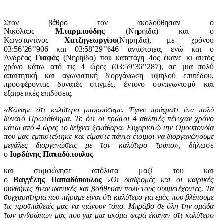
Στον βάθρο τον ακολούθησαν ο
Νικόλαος
Μπαρμπούδης
(Νηρηίδα) και ο
Κωνσταντίνος
Χατζηγεωργίου
(Νηρηίδα), με χρόνου
03:56’26’’906 και 03:58’29’’646 αντίστοιχα, ενώ και ο
Ανδρέας
Γιαφάς
(Νηρηίδα) που κατετάγη 4ος έκανε κι αυτός
χρόνο κάτω από τις 4 ώρες (03:59’36’’287), σε μια πολύ
απαιτητική και αγωνιστική διοργάνωση υψηλού επιπέδου,
προσφέροντας δυνατές στιγμές, έντονο συναγωνισμό και
εξαιρετικές επιδόσεις.
«Κάναμε ότι καλύτερο μπορούσαμε. Έγινε πράγματι ένα πολύ
δυνατό Πρωτάθλημα. Το ότι οι πρώτοι 4 αθλητές πέτυχαν χρόνο
κάτω από 4 ώρες το δείχνει ξεκάθαρα. Ευχαριστώ την Ομοσπονδία
που μας εμπιστεύτηκε και είμαστε πάντα έτοιμοι να διοργανώνουμε
μεγάλες διοργανώσεις με τον καλύτερο τρόπο»,
δήλωσε
ο
Ιορδάνης Παπαδόπουλος
και συμφώνησε απόλυτα μαζί του και
ο
Βαγγέλης
Παπαδόπουλος
«Οι διαδρομές και οι καιρικές
συνθήκες ήταν ιδανικές και βοήθησαν πολύ τους συμμετέχοντες. Τα
συγχαρητήρια που πήραμε είναι ότι καλύτερο για εμάς που βλέπουμε
τις προσπάθειές μας να πιάνουν τόπο. Μπράβο σε όλη την ομάδα
των ανθρώπων μας που για μια ακόμα φορά έκαναν ότι καλύτερο