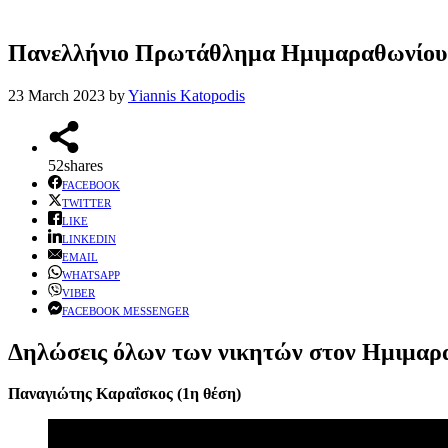
Πανελλήνιο Πρωτάθλημα Ημιμαραθωνίου 
23 March 2023
by
Yiannis Katopodis
52
shares
FACEBOOK
TWITTER
LIKE
LINKEDIN
EMAIL
WHATSAPP
VIBER
FACEBOOK MESSENGER
Δηλώσεις όλων των νικητών στον Ημιμαρα
Παναγιώτης Καραΐσκος
(1η θέση)