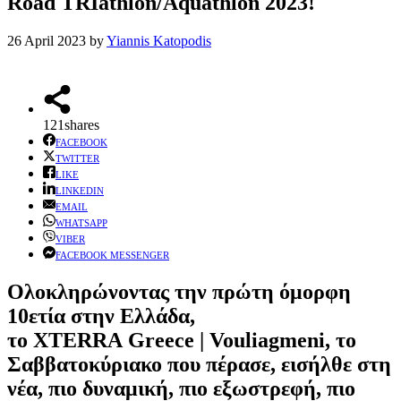
Road TRIathlon/Aquathlon 2023!
26 April 2023
by
Yiannis Katopodis
121
shares
FACEBOOK
TWITTER
LIKE
LINKEDIN
EMAIL
WHATSAPP
VIBER
FACEBOOK MESSENGER
Ολοκληρώνοντας την πρώτη όμορφη
10ετία στην Ελλάδα,
το
XTERRA
Greece | Vouliagmeni
, το
Σαββατοκύριακο που πέρασε, εισήλθε στη
νέα, πιο δυναμική, πιο εξωστρεφή, πιο