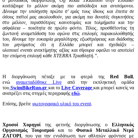
ο μοναδικός διοργανωτής Off
Road
TRIathlon στην Ελλάδα-
κοιτάζουμε το μέλλον ακόμη πιο αισιόδοξοι και ανυπόμονοι.
Δίνουμε την υπόσχεση πρώτα σ’ εμάς τους ίδιους και έπειτα σε
όσους πιστοί μας ακολουθούν, για ακόμη πιο δυνατές συγκινήσεις
στο μέλλον, περισσότερες καινοτομίες και τολμήματα και την
ασφάλεια – ποιότητα σε πρώτο φόντο. Τέλος, προσθέτοντας τη
ζωντανή αναμετάδοση του αγώνα στις επιλογές παρακολούθησής
του, δίνουμε την ευκαιρία μεγαλύτερης εξωστρέφειας και διάδοσης
του μηνύματος ότι η Ελλάδα μπορεί και σχεδιάζει –
υλοποιεί events ανεκτίμητης αξίας και σίγουρα οφείλει να αποτελεί
την επόμενη επιλογή κάθε XTERRA Τριαθλητή.”
.
Η διοργάνωση πέταξε με τα φτερά της
Red
Bull
,
ενώ
αναμεταδόθηκε Live
από την εκπληκτική ομάδα
του
SwimBikeRun.gr
και το
Live
Coverage
και μπορεί κανείς να
ανατρέξει στις στιγμές περιγραφής
εδώ
.
Επίσης, βρείτε
φωτογραφικό υλικό του event
.
Χρυσοί Χορηγοί
της φετινής διοργάνωσης ο
Ελληνικός
Οργανισμός Τουρισμού
και το
Φυσικό Μεταλλικό Νερό
ΖΑΓΟΡΙ
, που για την ενυδάτωση των αθλητών φρόντισε με