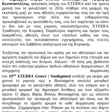
Κωνσταντέλλος
, φανατικός λάτρης του XTERRA από την πρώτη
χρονιά που το φιλοξένησε το 2016, στάθηκε στη γραμμή της
εκκίνησης μαζί με τους αθλητές ευχαριστώντας τους για την τιμή
που προσφέρουν στην πόλη του και ενθαρρύνοντας
προκαταβολικά τις προσπάθειές τους, ενώ δεν παρέλειψε να κάνει
το ίδιο και με τους μικρούς εκκολαπτόμενους XTERRA
Τριαθλητές την Κυριακή. Παράλληλα, παρέστη και τίμησε τους
διακριθέντες αθλητές όλων των επιπέδων καθώς και τους
συντελεστές του πολυδιάστατου εγχειρήματος, στις τελετές
απονομών του Σαββάτου (απόγευμα) και της Κυριακής.
Τονίζοντας την προσωπική του αγάπη για τον αθλητισμό και την
αμέριστη συμβολή του Δήμου και των δημοτών στην επιτυχία και
συνεχή ανάπτυξη του θεσμού, δήλωσε: «
Η πόλη μας βρίσκεται
πλέον στο επίκεντρο μεγάλων διεθνών αθλητικών διοργανώσεων. Η
πετυχημένη διοργάνωση
ου
του
10
XTERRA
Greece
|
Vouliagmeni
ανέδειξε για ακόμα μία
χρονιά το γεγονός πως η Βουλιαγμένη αποτελεί μοναδικό
προορισμό για να φιλοξενήσει αθλητές όλου του κόσμου και η
μοναδική ομορφιά της δημιουργεί συνθήκες για έναν αξέχαστο
αγώνα. Ο Δήμος Βάρης Βούλας Βουλιαγμένης έχει ως απόλυτη
προτεραιότητα την προαγωγή του αθλητισμού για όλους και θα
συνεχίσουμε να είμαστε αρωγοί σε κάθε διοργάνωση υψηλού
επιπέδου. Συγχαρητήρια στην
Trimore
για τη συνέπεια που δείχνει