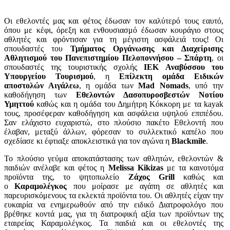
Οι εθελοντές μας και φέτος έδωσαν τον καλύτερό τους εαυτό,
όπου με κέφι, όρεξη και ενθουσιασμό έδωσαν κουράγιο στους
αθλητές και φρόντισαν για τη μέγιστη ασφάλειά τους! Οι
σπουδαστές του
Τμήματος Οργάνωσης και Διαχείρισης
Αθλητισμού του Πανεπιστημίου Πελοποννήσου – Σπάρτη
, οι
σπουδαστές της τουριστικής σχολής
ΙΕΚ Αναβύσσου του
Υπουργείου Τουρισμού
, η
Επίλεκτη ομάδα Ειδικών
αποστολών Αιγάλεω
, η ομάδα των
Mad Nomads
, υπό την
καθοδήγηση των
Εθελοντών Δασοπυροσβεστών Νοτίου
Υμηττού
καθώς και η ομάδα του Δημήτρη Κόκκορη με τα kayak
τους, προσέφεραν καθοδήγηση και ασφάλεια υψηλού επιπέδου.
Σαν ελάχιστο ευχαριστώ, στο πλούσιο πακέτο Εθελοντή που
έλαβαν, μεταξύ άλλων, φόρεσαν το συλλεκτικό καπέλο που
σχεδίασε κι έφτιαξε αποκλειστικά για τον αγώνα η
Blackmile
.
Το πλούσιο γεύμα αποκατάστασης των αθλητών, εθελοντών &
παιδιών ανέλαβε και φέτος η
Melissa
Kikizas
με τα καινοτόμα
προϊόντα της, το ψητοπωλείο
Ζάχος
Grill
καθώς και
ο
Καραμολέγκος
που μοίρασε με αγάπη σε αθλητές και
παρευρισκόμενους τα εκλεκτά προϊόντα του. Οι αθλητές είχαν την
ευκαιρία να ενημερωθούν από την ειδικό Διατροφολόγο που
βρέθηκε κοντά μας, για τη διατροφική αξία των προϊόντων της
εταιρείας Καραμολέγκος. Τα παιδιά και οι εθελοντές της