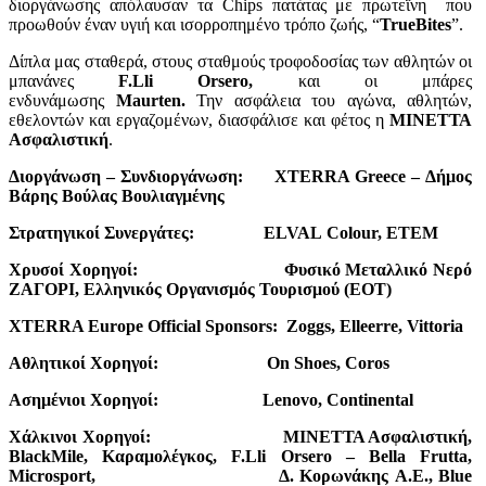
διοργάνωσης απόλαυσαν τα Chips πατάτας με πρωτεΐνη που
προωθούν έναν υγιή και ισορροπημένο τρόπο ζωής, “
TrueBites
”.
Δίπλα μας σταθερά, στους σταθμούς τροφοδοσίας των αθλητών οι
μπανάνες
F
.
Lli
Orsero
,
και οι μπάρες
ενδυνάμωσης
Maurten
.
Την ασφάλεια του αγώνα, αθλητών,
εθελοντών και εργαζομένων, διασφάλισε και φέτος η
ΜΙΝΕΤΤΑ
Ασφαλιστική
.
Διοργάνωση – Συνδιοργάνωση:
XTERRA
Greece
– Δήμος
Βάρης Βούλας Βουλιαγμένης
Στρατηγικοί Συνεργάτες:
ELVAL
Colour
,
ETEM
Χρυσοί Χορηγοί:
Φυσικό Μεταλλικό Νερό
ΖΑΓΟΡΙ, Ελληνικός Οργανισμός Τουρισμού (ΕΟΤ)
XTERRA Europe Official Sponsors:
Zoggs, Elleerre, Vittoria
Αθλητικοί
Χορηγοί
:
On Shoes, Coros
Ασημένιοι
Χορηγοί
:
Lenovo, Continental
Χάλκινοι
Χορηγοί
:
ΜΙΝΕΤΤΑ Ασφαλιστική,
BlackMile, Καραμολέγκος,
F.Lli Orsero – Bella Frutta,
Microsport,
Δ
.
Κορωνάκης
Α
.
Ε
., Blue