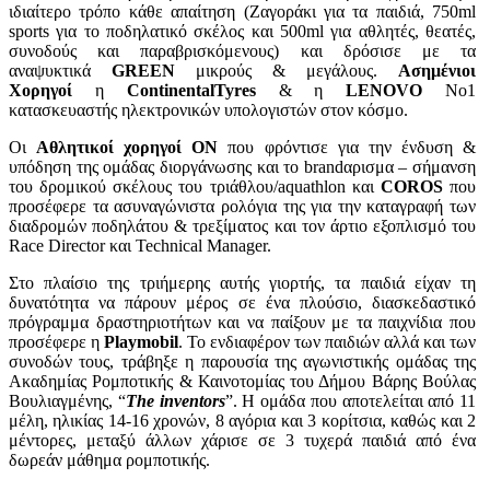
ιδιαίτερο τρόπο κάθε απαίτηση (Ζαγοράκι για τα παιδιά, 750ml
sports για το ποδηλατικό σκέλος και 500ml για αθλητές, θεατές,
συνοδούς και παραβρισκόμενους) και δρόσισε με τα
αναψυκτικά
GREEN
μικρούς & μεγάλους.
Ασημένιοι
Χορηγοί
η
Continental
Tyres
& η
LENOVO
Νο1
κατασκευαστής ηλεκτρονικών υπολογιστών στον κόσμο.
Οι
Αθλητικοί χορηγοί
ON
που φρόντισε για την ένδυση &
υπόδηση της ομάδας διοργάνωσης και το brandαρισμα – σήμανση
του δρομικού σκέλους του τριάθλου/aquathlon και
COROS
που
προσέφερε τα ασυναγώνιστα ρολόγια της για την καταγραφή των
διαδρομών ποδηλάτου & τρεξίματος και τον άρτιο εξοπλισμό του
Race Director και Technical Manager.
Στο πλαίσιο της τριήμερης αυτής γιορτής, τα παιδιά είχαν τη
δυνατότητα να πάρουν μέρος σε ένα πλούσιο, διασκεδαστικό
πρόγραμμα δραστηριοτήτων και να παίξουν με τα παιχνίδια που
προσέφερε η
Playmobil
. Το ενδιαφέρον των παιδιών αλλά και των
συνοδών τους, τράβηξε η παρουσία της αγωνιστικής ομάδας της
Ακαδημίας Ρομποτικής & Καινοτομίας του Δήμου Βάρης Βούλας
Βουλιαγμένης, “
The
inventors
”. Η ομάδα που αποτελείται από 11
μέλη, ηλικίας 14-16 χρονών, 8 αγόρια και 3 κορίτσια, καθώς και 2
μέντορες, μεταξύ άλλων χάρισε σε 3 τυχερά παιδιά από ένα
δωρεάν μάθημα ρομποτικής.