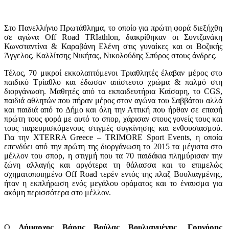
Στο Πανελλήνιο Πρωτάθλημα, το οποίο για πρώτη φορά διεξήχθη
σε αγώνα Off Road TRIathlon, διακρίθηκαν οι Συντζανάκη
Κωνσταντίνα & Καραβάνη Ελένη στις γυναίκες και οι Βοζικής
Άγγελος, Καλλίτσης Νικήτας, Νικολούδης Σπύρος στους άνδρες.
Τέλος, 70 μικροί εκκολαπτόμενοι Τριαθλητές έλαβαν μέρος στο
παιδικό Τρίαθλο και έδωσαν απίστευτο χρώμα & παλμό στη
διοργάνωση. Μαθητές από τα εκπαιδευτήρια Καίσαρη, το CGS,
παιδιά αθλητών που πήραν μέρος στον αγώνα του Σαββάτου αλλά
και παιδιά από το Δήμο και όλη την Αττική που ήρθαν σε επαφή
πρώτη τους φορά με αυτό το σπορ, χάρισαν στους γονείς τους και
τους παρευρισκόμενους στιγμές συγκίνησης και ενθουσιασμού.
Για την XTERRA Greece – TRIMORE Sport Events, η οποία
επενδύει από την πρώτη της διοργάνωση το 2015 τα μέγιστα στο
μέλλον του σπορ, η στιγμή που τα 70 παιδάκια πλημύρισαν την
ζώνη αλλαγής και αργότερα τη θάλασσα και το επιμελώς
σχηματοποιημένο Off Road τερέν εντός της πλαζ Βουλιαγμένης,
ήταν η εκπλήρωση ενός μεγάλου οράματος και το έναυσμα για
ακόμη περισσότερα στο μέλλον.
Ο
Δήμαρχος Βάρης Βούλας Βουλιαγμένης
,
Γρηγόρης