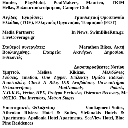
Hunter, PlayMobil, PoufMakers, Maurten, TRIM
Hellas,
Ξυλοκατασκευή
κήπου
, Camper Club
Αιγίδες – Εγκρίσεις:
Τριαθλητική Ομοσπονδία
Ελλάδος (ΤΟΕ), Ελληνικός Οργανισμός Τουρισμού (ΕΟΤ)
Media Partners:
In News, SwimBikeRun.gr,
LiveCoverage.gr
Σταθεροί συνεργάτες:
Marathon
Bikes
, Ακτή
Βουλιαγμένης, Εταιρεία Ακινήτων Δημοσίου,
Εθελοντές
Δασοπυροσβέστες Νοτίου
Υμηττού,
Melissa
Kikizas
,
M
ελιδώνιες
Γεύσεις,
Imation
,
One
Zipper
,
Επίλεκτη Ομάδα Ειδικών
Αποστολών,
Check
A
Bike
,
ΙΕΚ Αναβύσσου, Πανεπιστήμιο
Πελοποννήσου,
Mud
Nomads
,
Polaris
,
Ν.Ο.Κ.Β.,
Vector
,
HPX
,
Protypo
Exclusive
,
Ostracon
Recovery
,
Me
ΦΥΣΙΟ,
The
Inventors
,
Metron
Stages
Υποστηρικτές
Φιλοξενίας
:
Vouliagmeni Suites,
Athenian Riviera Hotel & Suites, Stefanakis Hotels &
Apartments, Apollonia Hotel Apartments, SeaView Hotel, Blue
Pine Residences