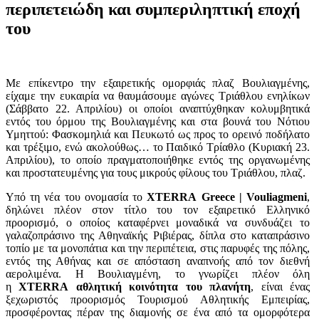
περιπετειώδη και συμπεριληπτική εποχή
του
Με επίκεντρο την εξαιρετικής ομορφιάς πλαζ Βουλιαγμένης,
είχαμε την ευκαιρία να θαυμάσουμε αγώνες Τριάθλου ενηλίκων
(Σάββατο 22. Απριλίου) οι οποίοι αναπτύχθηκαν κολυμβητικά
εντός του όρμου της Βουλιαγμένης και στα βουνά του Νότιου
Υμηττού: Φασκομηλιά και Πευκωτό ως προς το ορεινό ποδήλατο
και τρέξιμο, ενώ ακολούθως… το Παιδικό Τρίαθλο (Κυριακή 23.
Απριλίου), το οποίο πραγματοποιήθηκε εντός της οργανωμένης
και προστατευμένης για τους μικρούς φίλους του Τριάθλου, πλαζ.
Υπό τη νέα του ονομασία το
XTERRA
Greece | Vouliagmeni
,
δηλώνει πλέον στον τίτλο του τον εξαιρετικό Ελληνικό
προορισμό, ο οποίος καταφέρνει μοναδικά να συνδυάζει το
γαλαζοπράσινο της Αθηναϊκής Ριβιέρας, δίπλα στο καταπράσινο
τοπίο με τα μονοπάτια και την περιπέτεια, στις παρυφές της πόλης,
εντός της Αθήνας και σε απόσταση αναπνοής από τον διεθνή
αερολιμένα. Η Βουλιαγμένη, το γνωρίζει πλέον όλη
η
XTERRA αθλητική κοινότητα του πλανήτη
, είναι ένας
ξεχωριστός προορισμός Τουρισμού Αθλητικής Εμπειρίας,
προσφέροντας πέραν της διαμονής σε ένα από τα ομορφότερα