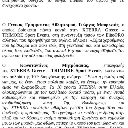
διατηρώντας συνεχώς το υψηλό επίπεδο του αγώνα για 10
συνεχόμενα χρόνια.
»
Ο
Γενικός Γραμματέας Αθλητισμού
,
Γιώργος Μαυρωτάς
, ο
οποίος βρίσκεται πάντα κοντά στην XTERRA Greece –
TRIMORE Sport Events, στη συνέντευξη τύπου των Elite/PRO
αθλητών που προηγήθηκε του αγώνα, δήλωσε:
«Είμαι χαρούμενος
που βρίσκομαι και πάλι εδώ, στη γενέτειρά μου και καλωσορίζω
όλους τους επισκέπτες του αγώνα! Εύχομαι να ευχαριστηθείτε τον
αγώνα και την πόλη που σας φιλοξενεί!»
Ο
Κωνσταντίνος Μητρόπαπας
, επικεφαλής
της
XTERRA
Greece – TRIMORE
Sport
Events
, κλείνοντας
ης
την αυλαία της 10
διοργάνωσης, ανέφερε:
“Είναι η μέγιστη τιμή
για μας, σε έναν τέτοιο πολύτιμο καμβά, να έχουμε την ευκαιρία
εμείς να ζωγραφίζουμε. Τα 10 χρόνια XTERRA στην Ελλάδα,
ολοκληρώνονται με τον καλλίτερο δυνατό τρόπο, με έναν θεσμό
καθιερωμένο και νυμφευμένο με την υπέροχη και συνεχώς
αναβαθμιζόμενη πόλη της Βουλιαγμένης και
την XTERRA κοινότητα αθλητών γνώστη του ξεχωριστού που
συνδυάζει η πρότασή μας. Το εγχείρημα να εντάξουμε δράση στην
πλαζ και να δώσουμε ακόμη περισσότερη ζωντάνια και χαμόγελα
μέσω των μικρών μας φίλων, πέτυχε το σκοπό του και τώρα -αν και