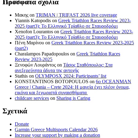
Πρόσφατα σχόλια
Μακης
on
TRIMAN | TRIFAST 2026 live coverage
Yiannis Katopodis
on
Greek Triathlon Races Review 2023-
2025 (part3): Το Ελληνικό Τρίαθλο σε Σταυροδρόμι
Xenofon Lourantos
on
Greek Triathlon Races Review 2023-
2025 (part3): Το Ελληνικό Τρίαθλο σε Σταυροδρόμι
Πένη Μαρίνου
on
Greek Triathlon Races Review 2023-2025
(part2)
Charalampos Papadopoulos
on
Greek Triathlon Races
Review 2023-2025
Ξενοφών Λουράντος
on
Τάσος Σταθόπουλος: Στα
ανεξερεύνητα άδυτα της αντοχής
Stathis
on
OLYMPOSX 2024: Participants’ list
KONSTANTINOS BOTOPOULOS
on
6ο OCEANMAN
Greece | Chania – Crete 2024: Η μαγεία έχει πλέον όνομα,
εικόνα και ξεχωριστά συναισθήματα
childcare services
on
Sharing is Caring
Σχετικά
Donate
Garmin Greece Multisports Calendar 2026
Increase your support by making a donation