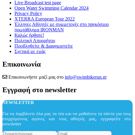
Live Broadcast test page
Open Water Swimming Calendar 2024
Privacy Policy
XTERRA European Tour 2022
Έλληνες Αθλητές με συμμετοχές στο παγκόσμιο
πρωτάθλημα IRONMAN
Καλώς ήρθατε!
Πολιτική Απορρήτου
Προβληθείτε & Διαφημιστείτε
Σχετικά με εμάς
Επικοινωνία
Επικοινωνήστε μαζί μας στο
info@swimbikerun.gr
Εγγραφή στο newsletter
NEWSLETTER
Για να λαμβάνετε όλα μας τα νέα και να μαθαίνετε τα πάντα για τους
επερχόμενους αγώνες και τους αθλητές μας, εγγραφείτε στο
newsletter