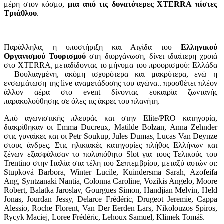
μέρη στον κόσμο,
μια από τις δυνατότερες XTERRA πίστες
Τριάθλου
.
Παράλληλα, η υποστήριξη και Αιγίδα του
Ελληνικού
Οργανισμού Τουρισμού
στη διοργάνωση, δίνει ιδιαίτερη χροιά
στο XTERRA, μεταδίδοντας το μήνυμα του προορισμού: Ελλάδα
– Βουλιαγμένη, ακόμη ισχυρότερα και μακρύτερα, ενώ η
ενσωμάτωση της live αναμετάδοσης του αγώνα.. προσθέτει πλέον
άλλον αέρα στο event δίνοντας ευκαιρία ζωντανής
παρακολούθησης σε όλες τις άκρες του πλανήτη.
Από αγωνιστικής πλευράς και στην Elite/PRO κατηγορία,
διακρίθηκαν οι Emma Ducreux, Matilde Bolzan, Anna Zehnder
στις γυναίκες και οι Petr Soukup, Jules Dumas, Lucas Van Deynze
στους άνδρες. Στις ηλικιακές κατηγορίες πλήθος Ελλήνων και
ξένων εξασφάλισαν το πολυπόθητο Slot για τους Τελικούς του
Trentino στην Ιταλία στα τέλη του Σεπτεμβρίου, μεταξύ αυτών οι:
Stupková Barbora, Winter Lucile, Kuindersma Sarah, Azofeifa
Ang, Syntzanaki Nantia, Colonna Caroline, Vozikis Angelo, Moore
Robert, Balatka Jaroslav, Gourgues Simon, Handjian Melvin, Held
Jonas, Jourdan Jessy, Delarce Frédéric, Drugeot Jeremie, Cappa
Alessio, Roche Florent, Van Der Eerden Lars, Nikolouzos Spiros,
Rycyk Maciej, Loree Frédéric, Lehoux Samuel, Klimek Tomáš.