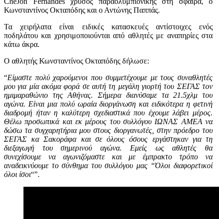
CheJon Fernandes χρυσός παραολυμπιονίκης στη σφαίρα, ο
Κωνσταντίνος Οκταπόδης και ο Αντώνης Παππάς.
Τα χειρήλατα είναι ειδικές κατασκευές αντίστοιχες ενός
ποδηλάτου και χρησιμοποιούνται από αθλητές με αναπηρίες στα
κάτω άκρα.
Ο αθλητής Κωνσταντίνος Οκταπόδης δήλωσε:
“
Είμαστε πολύ χαρούμενοι που συμμετέχουμε με τους συναθλητές
μου για μία ακόμα φορά σε αυτή τη μεγάλη γιορτή του ΣΕΓΑΣ τον
ημιμαραθώνιο της Αθήνας. Σήμερα διανύσαμε τα 21.5χλμ του
αγώνα. Είναι μια πολύ ωραία διοργάνωση και ειδικότερα η φετινή
διαδρομή ήταν η καλύτερη σχεδιαστικά που έχουμε λάβει μέρος.
Θέλω προσωπικά και εκ μέρους του συλλόγου ΙΩΝΑΣ ΑΜΕΑ να
δώσω τα συγχαρητήρια μου στους διοργανωτές, στην πρόεδρο του
ΣΕΓΑΣ κα Σακοράφα και σε όλους όσους εργάστηκαν για τη
διεξαγωγή του σημερινού αγώνα. Εμείς ως αθλητές θα
συνεχίσουμε να αγωνιζόμαστε και με έμπρακτο τρόπο να
αναδεικνύουμε το σύνθημα του συλλόγου μας “Όλοι διαφορετικοί
όλοι ίσοι
“”.