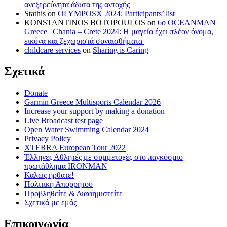
ανεξερεύνητα άδυτα της αντοχής
Stathis
on
OLYMPOSX 2024: Participants’ list
KONSTANTINOS BOTOPOULOS
on
6ο OCEANMAN
Greece | Chania – Crete 2024: Η μαγεία έχει πλέον όνομα,
εικόνα και ξεχωριστά συναισθήματα
childcare services
on
Sharing is Caring
Σχετικά
Donate
Garmin Greece Multisports Calendar 2026
Increase your support by making a donation
Live Broadcast test page
Open Water Swimming Calendar 2024
Privacy Policy
XTERRA European Tour 2022
Έλληνες Αθλητές με συμμετοχές στο παγκόσμιο
πρωτάθλημα IRONMAN
Καλώς ήρθατε!
Πολιτική Απορρήτου
Προβληθείτε & Διαφημιστείτε
Σχετικά με εμάς
Επικοινωνία