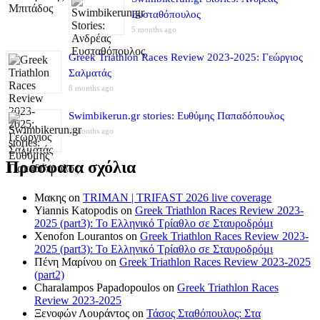
Ευσταθόπουλος
5 months ago
Greek Triathlon Races Review 2023-2025: Γεώργιος
Σαλματάς
8 months ago
Swimbikerun.gr stories: Ευθύμης Παπαδόπουλος
8 months ago
Πρόσφατα σχόλια
Μακης
on
TRIMAN | TRIFAST 2026 live coverage
Yiannis Katopodis
on
Greek Triathlon Races Review 2023-
2025 (part3): Το Ελληνικό Τρίαθλο σε Σταυροδρόμι
Xenofon Lourantos
on
Greek Triathlon Races Review 2023-
2025 (part3): Το Ελληνικό Τρίαθλο σε Σταυροδρόμι
Πένη Μαρίνου
on
Greek Triathlon Races Review 2023-2025
(part2)
Charalampos Papadopoulos
on
Greek Triathlon Races
Review 2023-2025
Ξενοφών Λουράντος
on
Τάσος Σταθόπουλος: Στα