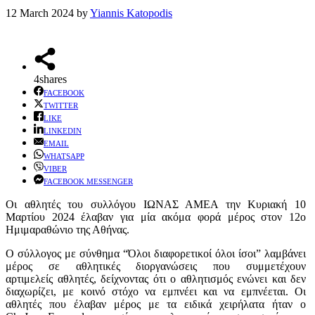
12 March 2024
by
Yiannis Katopodis
4
shares
FACEBOOK
TWITTER
LIKE
LINKEDIN
EMAIL
WHATSAPP
VIBER
FACEBOOK MESSENGER
Οι αθλητές του συλλόγου ΙΩΝΑΣ ΑΜΕΑ την Κυριακή 10
Μαρτίου 2024 έλαβαν για μία ακόμα φορά μέρος στον 12ο
Ημιμαραθώνιο της Αθήνας.
Ο σύλλογος με σύνθημα “Όλοι διαφορετικοί όλοι ίσοι” λαμβάνει
μέρος σε αθλητικές διοργανώσεις που συμμετέχουν
αρτιμελείς αθλητές, δείχνοντας ότι ο αθλητισμός ενώνει και δεν
διαχωρίζει, με κοινό στόχο να εμπνέει και να εμπνέεται. Οι
αθλητές που έλαβαν μέρος με τα ειδικά χειρήλατα ήταν ο