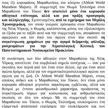
τους έξι κορυφαίους Μαραθωνίους του κόσμου (Abbott World
Marathon Majors). Η συμμετοχή του Θωμά Τσιλιπήρα στον
Μαραθώνιο του Τόκυο
δεν αποτελεί μόνο ένα κορυφαίο
αθλητικό επίτευγμα, αλλά και μια πράξη προσφοράς
και αλληλεγγύης
. Εμπνευσμένος
από το εγχείρημα του Μιχάλη
Χρυσοχεράκη
, τον οποίο γνώρισε πρόσφατα στον Μαραθώνιο
της Νέας Υόρκης, ο Θωμάς, καλύπτοντας μόνος του εξολοκλήρου
τα έξοδα για το ταξίδι αυτό και την συμμετοχή του, αποφάσισε να
αφιερώσει και τον δικό του αγώνα στον ίδιο σκοπό:
τη
συγκέντρωση χρημάτων για την αγορά δεξαμενής φύλαξης
μοσχευμάτων για την Αιματολογική Κλινική του
Πανεπιστημιακού Νοσοκομείου Ηρακλείου
.
Η συνάντηση των δύο αθλητών στον Μαραθώνιο της Νέας
Υόρκης αποτέλεσε ένα συμβολικό σημείο συνέχειας — σαν μια
σκυτάλη που περνά από τον έναν στον άλλον, όχι για έναν απλό
αγώνα δρόμου, αλλά για τον σημαντικότεροσυλλογικό αγώνα: τον
αγώνα για τη ζωή. Οι Abbott World Marathon Majors, στους
οποίους ανήκει και ο Μαραθώνιος του Τόκυο, δεν είναι μόνο
κορυφαία αθλητικά γεγονότα παγκόσμιας εμβέλειας, αλλά και
θεσμοί με έντονο φιλανθρωπικό χαρακτήρα, προάγοντας τη
συγκέντρωση πόρων για κοινωνικούς και ανθρωπιστικούς
σκοπούς σε όλο τον κόσμο. Με τη συμμετοχή του στον
Μαραθώνιο του Τόκυο, ο Θωμάς Τσιλιπήρας ολοκληρώνει ένα
εξαιρετικά απαιτητικό εγχείρημα: την ολοκλήρωση και των