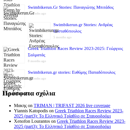
Swimbikerun.Gr Stories: Παναγιώτης Μπιτάδος
5 months ago
Swimbikerun.gr Stories: Ανδρέας
Ευσταθόπουλος
5 months ago
Greek Triathlon Races Review 2023-2025: Γεώργιος
Σαλματάς
8 months ago
Swimbikerun.gr stories: Ευθύμης Παπαδόπουλος
8 months ago
Πρόσφατα σχόλια
Μακης
on
TRIMAN | TRIFAST 2026 live coverage
Yiannis Katopodis
on
Greek Triathlon Races Review 2023-
2025 (part3): Το Ελληνικό Τρίαθλο σε Σταυροδρόμι
Xenofon Lourantos
on
Greek Triathlon Races Review 2023-
2025 (part3): Το Ελληνικό Τρίαθλο σε Σταυροδρόμι