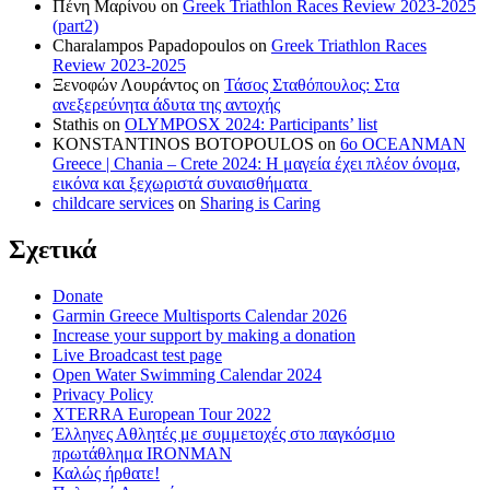
Πένη Μαρίνου
on
Greek Triathlon Races Review 2023-2025
(part2)
Charalampos Papadopoulos
on
Greek Triathlon Races
Review 2023-2025
Ξενοφών Λουράντος
on
Τάσος Σταθόπουλος: Στα
ανεξερεύνητα άδυτα της αντοχής
Stathis
on
OLYMPOSX 2024: Participants’ list
KONSTANTINOS BOTOPOULOS
on
6ο OCEANMAN
Greece | Chania – Crete 2024: Η μαγεία έχει πλέον όνομα,
εικόνα και ξεχωριστά συναισθήματα
childcare services
on
Sharing is Caring
Σχετικά
Donate
Garmin Greece Multisports Calendar 2026
Increase your support by making a donation
Live Broadcast test page
Open Water Swimming Calendar 2024
Privacy Policy
XTERRA European Tour 2022
Έλληνες Αθλητές με συμμετοχές στο παγκόσμιο
πρωτάθλημα IRONMAN
Καλώς ήρθατε!