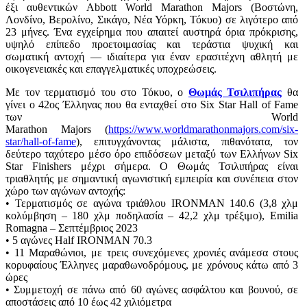
έξι αυθεντικών Abbott World Marathon Majors (Βοστώνη,
Λονδίνο, Βερολίνο, Σικάγο, Νέα Υόρκη, Τόκυο) σε λιγότερο από
23 μήνες. Ένα εγχείρημα που απαιτεί αυστηρά όρια πρόκρισης,
υψηλό επίπεδο προετοιμασίας και τεράστια ψυχική και
σωματική αντοχή — ιδιαίτερα για έναν ερασιτέχνη αθλητή με
οικογενειακές και επαγγελματικές υποχρεώσεις.
Με τον τερματισμό του στο Τόκυο, ο
Θωμάς Τσιλιπήρας
θα
γίνει ο 42ος Έλληνας που θα ενταχθεί στο Six Star Hall of Fame
των World
Marathon Majors (
https://www.worldmarathonmajors.com/six-
star/hall-of-fame
), επιτυγχάνοντας μάλιστα, πιθανότατα, τον
δεύτερο ταχύτερο μέσο όρο επιδόσεων μεταξύ των Ελλήνων Six
Star Finishers μέχρι σήμερα. Ο Θωμάς Τσιλιπήρας είναι
τριαθλητής με σημαντική αγωνιστική εμπειρία και συνέπεια στον
χώρο των αγώνων αντοχής:
• Τερματισμός σε αγώνα τριάθλου IRONMAN 140.6 (3,8 χλμ
κολύμβηση – 180 χλμ ποδηλασία – 42,2 χλμ τρέξιμο), Emilia
Romagna – Σεπτέμβριος 2023
• 5 αγώνες Half IRONMAN 70.3
• 11 Μαραθώνιοι, με τρεις συνεχόμενες χρονιές ανάμεσα στους
κορυφαίους Έλληνες μαραθωνοδρόμους, με χρόνους κάτω από 3
ώρες
• Συμμετοχή σε πάνω από 60 αγώνες ασφάλτου και βουνού, σε
αποστάσεις από 10 έως 42 χιλιόμετρα