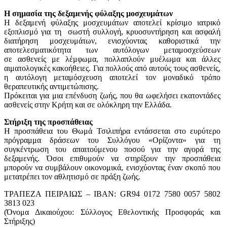
Η σημασία της δεξαμενής φύλαξης μοσχευμάτων
Η δεξαμενή φύλαξης μοσχευμάτων αποτελεί κρίσιμο ιατρικό
εξοπλισμό για τη σωστή συλλογή, κρυοσυντήρηση και ασφαλή
διατήρηση μοσχευμάτων, ενισχύοντας καθοριστικά την
αποτελεσματικότητα των αυτόλογων μεταμοσχεύσεων
σε ασθενείς με λέμφωμα, πολλαπλούν μυέλωμα και άλλες
αιματολογικές κακοήθειες. Για πολλούς από αυτούς τους ασθενείς,
η αυτόλογη μεταμόσχευση αποτελεί τον μοναδικό τρόπο
θεραπευτικής αντιμετώπισης.
Πρόκειται για μια επένδυση ζωής, που θα ωφελήσει εκατοντάδες
ασθενείς στην Κρήτη και σε ολόκληρη την Ελλάδα.
Στήριξη της προσπάθειας
Η προσπάθεια του Θωμά Τσιλιπήρα εντάσσεται στο ευρύτερο
πρόγραμμα δράσεων του Συλλόγου «Ορίζοντα» για τη
συγκέντρωση του απαιτούμενου ποσού για την αγορά της
δεξαμενής. Όσοι επιθυμούν να στηρίξουν την προσπάθεια
μπορούν να συμβάλουν οικονομικά, ενισχύοντας έναν σκοπό που
μετατρέπει τον αθλητισμό σε πράξη ζωής.
ΤΡΑΠΕΖΑ ΠΕΙΡΑΙΩΣ – ΙΒΑΝ: GR94 0172 7580 0057 5802
3813 023
(Όνομα Δικαιούχου: Σύλλογος Εθελοντικής Προσφοράς και
Στήριξης)