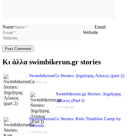
Name
Email
Website
Κι άλλα swimbikerun.gr stories
SwimbikerunGr Stories: Δημήτρης Λέκκος (part 2)
4 months ago
Swimbikerun.gr Stories: Δημήτρης
Λέκκος (Part I)
4 months ago
SwimbikerunGr Stories: Kids Triathlon Camp by
Nereida
5 months ago