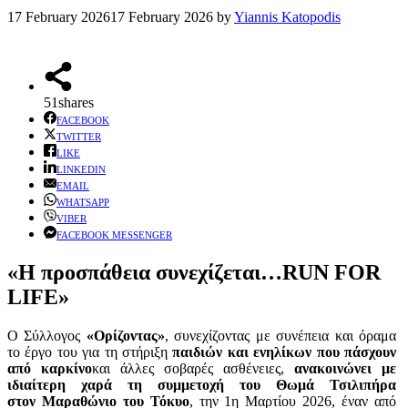
17 February 2026
17 February 2026
by
Yiannis Katopodis
51
shares
FACEBOOK
TWITTER
LIKE
LINKEDIN
EMAIL
WHATSAPP
VIBER
FACEBOOK MESSENGER
«Η προσπάθεια συνεχίζεται…RUN FOR
LIFE»
Ο Σύλλογος
«Ορίζοντας»
, συνεχίζοντας με συνέπεια και όραμα
το έργο του για τη στήριξη
παιδιών και ενηλίκων που πάσχουν
από καρκίνο
και άλλες σοβαρές ασθένειες,
ανακοινώνει με
ιδιαίτερη χαρά τη συμμετοχή του Θωμά Τσιλιπήρα
στον Μαραθώνιο του Τόκυο
, την 1η Μαρτίου 2026, έναν από