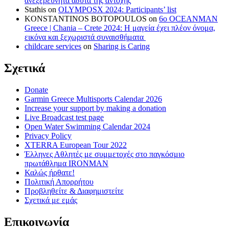
ανεξερεύνητα άδυτα της αντοχής
Stathis
on
OLYMPOSX 2024: Participants’ list
KONSTANTINOS BOTOPOULOS
on
6ο OCEANMAN
Greece | Chania – Crete 2024: Η μαγεία έχει πλέον όνομα,
εικόνα και ξεχωριστά συναισθήματα
childcare services
on
Sharing is Caring
Σχετικά
Donate
Garmin Greece Multisports Calendar 2026
Increase your support by making a donation
Live Broadcast test page
Open Water Swimming Calendar 2024
Privacy Policy
XTERRA European Tour 2022
Έλληνες Αθλητές με συμμετοχές στο παγκόσμιο
πρωτάθλημα IRONMAN
Καλώς ήρθατε!
Πολιτική Απορρήτου
Προβληθείτε & Διαφημιστείτε
Σχετικά με εμάς
Επικοινωνία