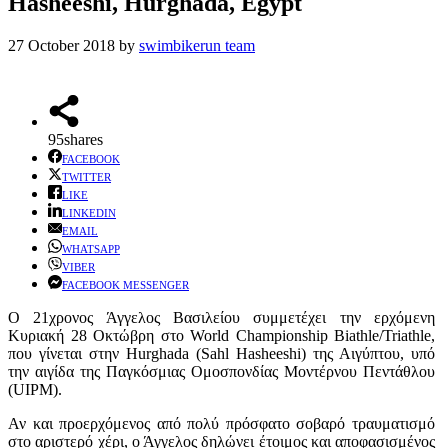
Hasheeshi, Hurghada, Egypt
27 October 2018
by
swimbikerun team
95
shares
FACEBOOK
TWITTER
LIKE
LINKEDIN
EMAIL
WHATSAPP
VIBER
FACEBOOK MESSENGER
Ο 21χρονος Άγγελος Βασιλείου συμμετέχει την ερχόμενη
Κυριακή 28 Οκτώβρη στο World Championship Biathle/Triathle,
που γίνεται στην Hurghada (Sahl Hasheeshi) της Αιγύπτου, υπό
την αιγίδα της Παγκόσμιας Ομοσπονδίας Μοντέρνου Πεντάθλου
(UIPM).
Αν και προερχόμενος από πολύ πρόσφατο σοβαρό τραυματισμό
στο αριστερό χέρι, ο Άγγελος δηλώνει έτοιμος και αποφασισμένος