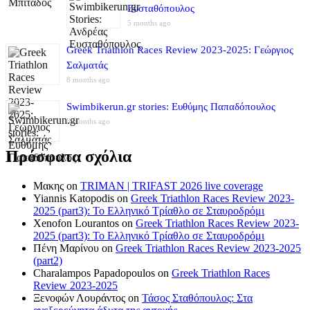
Ευσταθόπουλος
5 months ago
Greek Triathlon Races Review 2023-2025: Γεώργιος
Σαλματάς
8 months ago
Swimbikerun.gr stories: Ευθύμης Παπαδόπουλος
8 months ago
Πρόσφατα σχόλια
Μακης
on
TRIMAN | TRIFAST 2026 live coverage
Yiannis Katopodis
on
Greek Triathlon Races Review 2023-
2025 (part3): Το Ελληνικό Τρίαθλο σε Σταυροδρόμι
Xenofon Lourantos
on
Greek Triathlon Races Review 2023-
2025 (part3): Το Ελληνικό Τρίαθλο σε Σταυροδρόμι
Πένη Μαρίνου
on
Greek Triathlon Races Review 2023-2025
(part2)
Charalampos Papadopoulos
on
Greek Triathlon Races
Review 2023-2025
Ξενοφών Λουράντος
on
Τάσος Σταθόπουλος: Στα