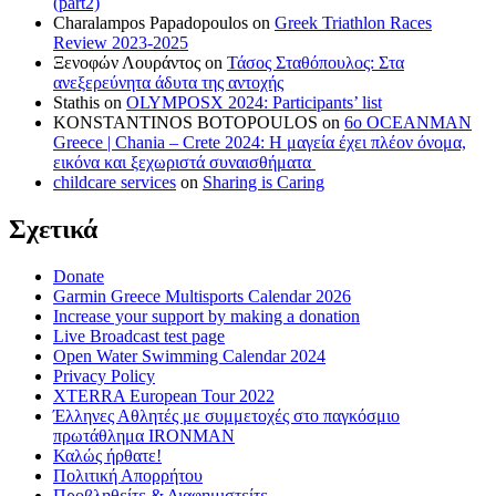
(part2)
Charalampos Papadopoulos
on
Greek Triathlon Races
Review 2023-2025
Ξενοφών Λουράντος
on
Τάσος Σταθόπουλος: Στα
ανεξερεύνητα άδυτα της αντοχής
Stathis
on
OLYMPOSX 2024: Participants’ list
KONSTANTINOS BOTOPOULOS
on
6ο OCEANMAN
Greece | Chania – Crete 2024: Η μαγεία έχει πλέον όνομα,
εικόνα και ξεχωριστά συναισθήματα
childcare services
on
Sharing is Caring
Σχετικά
Donate
Garmin Greece Multisports Calendar 2026
Increase your support by making a donation
Live Broadcast test page
Open Water Swimming Calendar 2024
Privacy Policy
XTERRA European Tour 2022
Έλληνες Αθλητές με συμμετοχές στο παγκόσμιο
πρωτάθλημα IRONMAN
Καλώς ήρθατε!
Πολιτική Απορρήτου
Προβληθείτε & Διαφημιστείτε