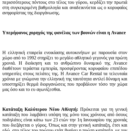
περισσότερους πόντους στο τέλος του γύρου, κερδίζει την πρωτιά
στη συγκεκριμένη βαθμολογία και αναδεικνύεται ως ο κορυφαίος
ανηφορίστας της διοργάνωσης.
Υπερήφανος χορηγός της φανέλας των βουνών είναι η Avance
Η ελληνική εταιρεία ενοικίασης αυτοκινήτων με παρουσία στον
χώρο από το 1992 στηρίζει το μεγάλο αθλητικό γεγονός για πρώτη
χρονιά. Η διοίκηση και το ανθρώπινο δυναμικό της Avance
διαθέτουν τεράστια εμπειρία, προσφέροντας κορυφαίου επιπέδου
υπηρεσίες στους πελάτες της. Η Avance Car Rental τα τελευταία
χρόνια με γνώμονα την ελληνική της ταυτότητα αντλεί δύναμη και
υποστηρίζει θερμά διοργανώσεις που προβάλουν τόσο την χώρα
μας όσο και το ευ αγωνίζεσθαι.
Κατάταξη Καλύτερου Νέου Αθλητή:
Πρόκειται για τη γενική
κατάταξη που λαμβάνει υπόψη της μόνο τους χρόνους από όσους
ποδηλάτες είναι κάτω των 23 ετών την 1η Ιανουαρίου της χρονιάς
που διεξάγεται ο γύρος. Όπως και στην γενική κατάταξη, έτσι και
εδώ, στο τέλος του πρώτου ετάπ βγαίνει η πρώτη κατάταξη, με τον