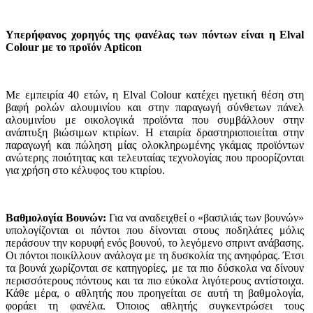
Υπερήφανος χορηγός της φανέλας των πόντων είναι η Elval
Colour με το προϊόν Apticon
Με εμπειρία 40 ετών, η Elval Colour κατέχει ηγετική θέση στη
βαφή ρολών αλουμινίου και στην παραγωγή σύνθετων πάνελ
αλουμινίου με οικολογικά προϊόντα που συμβάλλουν στην
ανάπτυξη βιώσιμων κτιρίων. Η εταιρία δραστηριοποιείται στην
παραγωγή και πώληση μίας ολοκληρωμένης γκάμας προϊόντων
ανώτερης ποιότητας και τελευταίας τεχνολογίας που προορίζονται
για χρήση στο κέλυφος του κτιρίου.
Βαθμολογία Βουνών:
Για να αναδειχθεί ο «βασιλιάς των βουνών»
υπολογίζονται οι πόντοι που δίνονται στους ποδηλάτες μόλις
περάσουν την κορυφή ενός βουνού, το λεγόμενο σπριντ ανάβασης.
Οι πόντοι ποικίλλουν ανάλογα με τη δυσκολία της ανηφόρας. Έτσι
τα βουνά χωρίζονται σε κατηγορίες, με τα πιο δύσκολα να δίνουν
περισσότερους πόντους και τα πιο εύκολα λιγότερους αντίστοιχα.
Κάθε μέρα, ο αθλητής που προηγείται σε αυτή τη βαθμολογία,
φοράει τη φανέλα. Όποιος αθλητής συγκεντρώσει τους