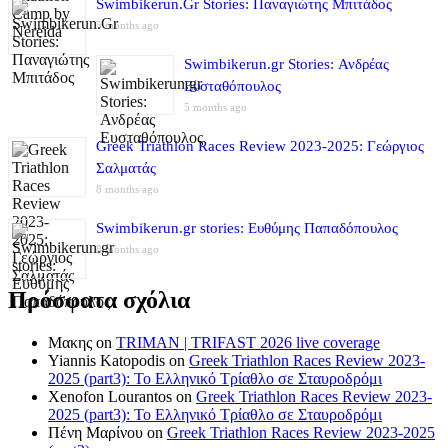
Swimbikerun.Gr Stories: Παναγιώτης Μπιτάδος
5 months ago
Swimbikerun.gr Stories: Ανδρέας
Ευσταθόπουλος
5 months ago
Greek Triathlon Races Review 2023-2025: Γεώργιος
Σαλματάς
8 months ago
Swimbikerun.gr stories: Ευθύμης Παπαδόπουλος
8 months ago
Πρόσφατα σχόλια
Μακης
on
TRIMAN | TRIFAST 2026 live coverage
Yiannis Katopodis
on
Greek Triathlon Races Review 2023-
2025 (part3): Το Ελληνικό Τρίαθλο σε Σταυροδρόμι
Xenofon Lourantos
on
Greek Triathlon Races Review 2023-
2025 (part3): Το Ελληνικό Τρίαθλο σε Σταυροδρόμι
Πένη Μαρίνου
on
Greek Triathlon Races Review 2023-2025