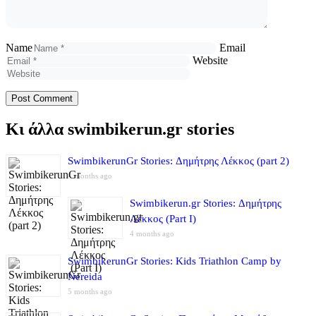
Name
Email
Website
Κι άλλα swimbikerun.gr stories
SwimbikerunGr Stories: Δημήτρης Λέκκος (part 2)
4 months ago
Swimbikerun.gr Stories: Δημήτρης
Λέκκος (Part I)
4 months ago
SwimbikerunGr Stories: Kids Triathlon Camp by
Nereida
5 months ago