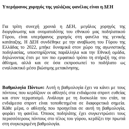
Υπερήφανος χορηγός της γαλάζιας φανέλας είναι η ΔΕΗ
Για τρίτη συνεχή χρονιά η ΔΕΗ, μεγάλος χορηγός της
διοργάνωσης και ονοματοδότης του εθνικού μας ποδηλατικού
Γύρου, είναι υπερήφανος χορηγός στη φανέλα της γενικής
κατάταξης. Η ΔΕΗ συνδέθηκε με την αναβίωση του Γύρου της
Ελλάδας το 2022, μπήκε δυναμικά στον χώρο της αγωνιστικής
ποδηλασίας, υποστηρίζοντας παράλληλα και την Εθνική ομάδα,
δηλώνοντας έτσι με τον πιο εμφατικό τρόπο τη στήριξή της στο
άθλημα, αλλά και σε όσα εκπροσωπεί το ποδήλατο ως
εναλλακτικό μέσο βιώσιμης μετακίνησης.
Βαθμολογία Πόντων:
Αυτή η βαθμολογία έχει να κάνει με τους
πόντους που κερδίζουν οι αθλητές στα ενδιάμεσα σπριντ ευθείας
και στον τερματισμό. Ανάλογα με τη δυσκολία του ετάπ, τα
ενδιάμεσα σπριντ είναι τοποθετημένα σε διαφορετικά σημεία.
Κάθε μέρα, ο αθλητής που προηγείται σε αυτή τη βαθμολογία,
φοράει τη φανέλα. Όποιος ποδηλάτης έχει συγκεντρώσει τους
περισσότερους πόντους στο τέλος του γύρου, κερδίζει την πρωτιά
στη συγκεκριμένη βαθμολογία.