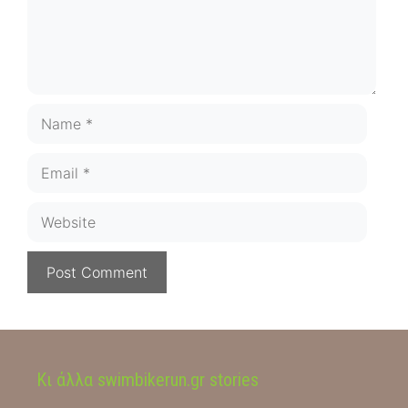
Name
Email
Website
Κι άλλα swimbikerun.gr stories