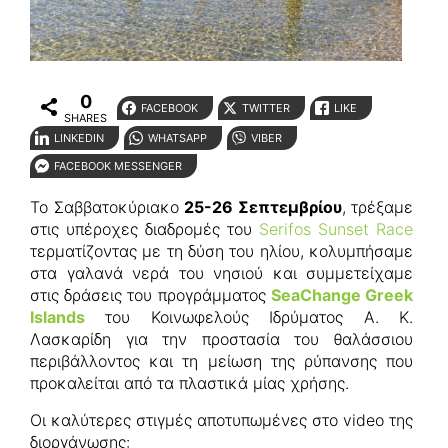
0
FACEBOOK
TWITTER
LIKE
SHARES
LINKEDIN
WHATSAPP
VIBER
FACEBOOK MESSENGER
Το Σαββατοκύριακο
25-26 Σεπτεμβρίου
, τρέξαμε
στις υπέροχες διαδρομές του
Serifos Sunset Race
τερματίζοντας με τη δύση του ηλίου, κολυμπήσαμε
στα γαλανά νερά του νησιού και συμμετείχαμε
στις δράσεις του προγράμματος
SeaChange Greek
Islands
του Κοινωφελούς Ιδρύματος Α. Κ.
Λασκαρίδη για την προστασία του θαλάσσιου
περιβάλλοντος και τη μείωση της ρύπανσης που
προκαλείται από τα πλαστικά μίας χρήσης.
Οι καλύτερες στιγμές αποτυπωμένες στο video της
διοργάνωσης: