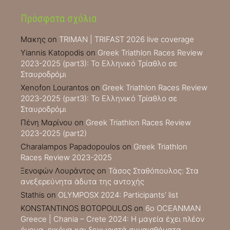
Πρόσφατα σχόλια
Μακης
on
TRIMAN | TRIFAST 2026 live coverage
Yiannis Katopodis
on
Greek Triathlon Races Review
2023-2025 (part3): Το Ελληνικό Τρίαθλο σε
Σταυροδρόμι
Xenofon Lourantos
on
Greek Triathlon Races Review
2023-2025 (part3): Το Ελληνικό Τρίαθλο σε
Σταυροδρόμι
Πένη Μαρίνου
on
Greek Triathlon Races Review
2023-2025 (part2)
Charalampos Papadopoulos
on
Greek Triathlon
Races Review 2023-2025
Ξενοφών Λουράντος
on
Τάσος Σταθόπουλος: Στα
ανεξερεύνητα άδυτα της αντοχής
Stathis
on
OLYMPOSX 2024: Participants’ list
KONSTANTINOS BOTOPOULOS
on
6ο OCEANMAN
Greece | Chania – Crete 2024: Η μαγεία έχει πλέον
όνομα, εικόνα και ξεχωριστά συναισθήματα