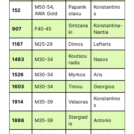
M50-54,
Papanik
Konstantino
152
AWA Gold
olaou
s
Sintzana
Konstantina-
907
F40-45
ki
Nantia
1187
M25-29
Dimos
Lefteris
Koutsou
1483
M30-34
Nasos
radis
1526
M30-34
Myrkos
Aris
1603
M30-34
Timou
Georgios
Konstantino
1914
M35-39
Velaoras
s
Stergiad
1888
M35-39
Antonio
is