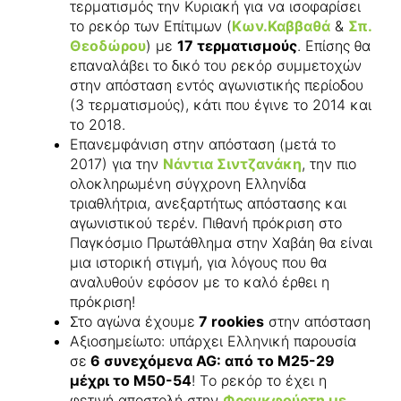
τερματισμός την Κυριακή για να ισοφαρίσει
το ρεκόρ των Επίτιμων (
Κων.Καββαθά
&
Σπ.
Θεοδώρου
) με
17 τερματισμούς
. Επίσης θα
επαναλάβει το δικό του ρεκόρ συμμετοχών
στην απόσταση εντός αγωνιστικής περίοδου
(3 τερματισμούς), κάτι που έγινε το 2014 και
το 2018.
Επανεμφάνιση στην απόσταση (μετά το
2017) για την
Νάντια Σιντζανάκη
, την πιο
ολοκληρωμένη σύγχρονη Ελληνίδα
τριαθλήτρια, ανεξαρτήτως απόστασης και
αγωνιστικού τερέν. Πιθανή πρόκριση στο
Παγκόσμιο Πρωτάθλημα στην Χαβάη θα είναι
μια ιστορική στιγμή, για λόγους που θα
αναλυθούν εφόσον με το καλό έρθει η
πρόκριση!
Στο αγώνα έχουμε
7 rookies
στην απόσταση
Αξιοσημείωτο: υπάρχει Ελληνική παρουσία
σε
6 συνεχόμενα AG: από το M25-29
μέχρι το M50-54
! Tο ρεκόρ το έχει η
φετινή αποστολή στην
Φρανκφούρτη με