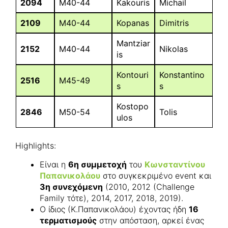
2094
M40-44
Kakouris
Michail
2109
M40-44
Kopanas
Dimitris
Mantziar
2152
M40-44
Nikolas
is
Kontouri
Konstantino
2516
M45-49
s
s
Kostopo
2846
M50-54
Tolis
ulos
Highlights:
Είναι η
6η συμμετοχή
του
Κωνσταντίνου
Παπανικολάου
στο συγκεκριμένο event και
3η συνεχόμενη
(2010, 2012 (Challenge
Family τότε), 2014, 2017, 2018, 2019).
Ο ίδιος (Κ.Παπανικολάου) έχοντας ήδη
16
τερματισμούς
στην απόσταση, αρκεί ένας