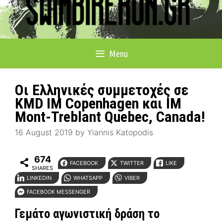
Menu
Οι Ελληνικές συμμετοχές σε
KMD IM Copenhagen και IM
Mont-Treblant Quebec, Canada!
16 August 2019
by
Yiannis Katopodis
674
FACEBOOK
TWITTER
LIKE
SHARES
LINKEDIN
WHATSAPP
VIBER
FACEBOOK MESSENGER
Γεμάτο αγωνιστική δράση το