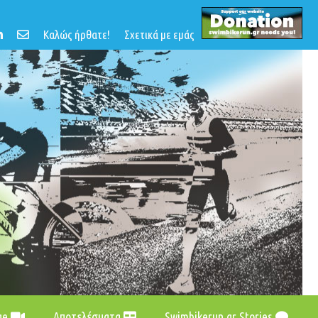
Καλώς ήρθατε!
Σχετικά με εμάς
age
Αποτελέσματα
Swimbikerun.gr Stories