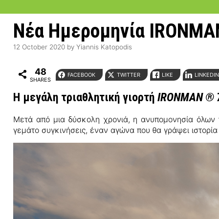
Νέα Ημερομηνία IRONMAN
12 October 2020
by
Yiannis Katopodis
48
FACEBOOK
TWITTER
LIKE
LINKEDI
SHARES
Η μεγάλη τριαθλητική γιορτή
IRONMAN ® 7
Μετά από μια δύσκολη χρονιά, η ανυπομονησία όλων 
γεμάτο συγκινήσεις, έναν αγώνα που θα γράψει ιστορία