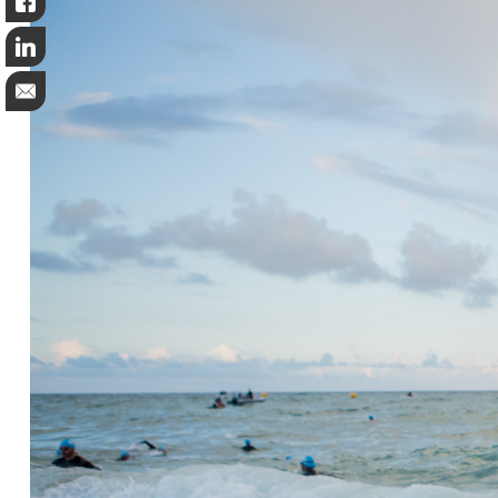
Like
LinkedIn
Email