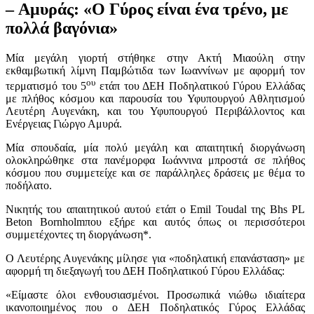
– Αμυράς: «Ο Γύρος είναι ένα τρένο, με
πολλά βαγόνια»
Μία μεγάλη γιορτή στήθηκε στην Ακτή Μιαούλη στην
εκθαμβωτική λίμνη Παμβώτιδα των Ιωαννίνων με αφορμή τον
ου
τερματισμό του 5
ετάπ του ΔΕΗ Ποδηλατικού Γύρου Ελλάδας
με πλήθος κόσμου και παρουσία του Υφυπουργού Αθλητισμού
Λευτέρη Αυγενάκη, και του Υφυπουργού Περιβάλλοντος και
Ενέργειας Γιώργο Αμυρά.
Μία σπουδαία, μία πολύ μεγάλη και απαιτητική διοργάνωση
ολοκληρώθηκε στα πανέμορφα Ιωάννινα μπροστά σε πλήθος
κόσμου που συμμετείχε και σε παράλληλες δράσεις με θέμα το
ποδήλατο.
Νικητής του απαιτητικού αυτού ετάπ ο Emil Toudal της Bhs PL
Beton Bornholmπου εξήρε και αυτός όπως οι περισσότεροι
συμμετέχοντες τη διοργάνωση*.
Ο Λευτέρης Αυγενάκης μίλησε για «ποδηλατική επανάσταση» με
αφορμή τη διεξαγωγή του ΔΕΗ Ποδηλατικού Γύρου Ελλάδας:
«Είμαστε όλοι ενθουσιασμένοι. Προσωπικά νιώθω ιδιαίτερα
ικανοποιημένος που ο ΔΕΗ Ποδηλατικός Γύρος Ελλάδας