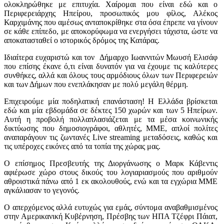
ολοκληρώθηκε με επιτυχία. Χαίρομαι που είναι εδώ και ο
Περιφερειάρχης Ηπείρου, προσωπικός μου φίλος, Αλέκος
Καρχιμάνης που αμέσως ανταποκρίθηκε στα όσα έπρεπε να γίνουν
σε κάθε επίπεδο, με αποκορύφωμα να ενεργήσει τάχιστα, ώστε να
αποκατασταθεί ο ιστορικός δρόμος της Κατάρας.
Ιδιαίτερα ευχαριστώ και τον Δήμαρχο Ιωαννιτών Μωυσή Ελισάφ
που επίσης έκανε ό,τι είναι δυνατόν για να έχουμε τις καλύτερες
συνθήκες, αλλά και όλους τους αρμόδιους όλων των Περιφερειών
και των Δήμων που ενεπλάκησαν με πολύ μεγάλη θέρμη.
Επιχειρούμε μία ποδηλατική επανάσταση! Η Ελλάδα βρίσκεται
εδώ και μία εβδομάδα σε δέκτες 150 χωρών και των 5 Ηπείρων.
Αυτή η προβολή πολλαπλασιάζεται με τα μέσα κοινωνικής
δικτύωσης που δημοσιογράφοι, αθλητές, ΜΜΕ, απλοί πολίτες
αναπαράγουν τις ζωντανές Live streaming μεταδόσεις, καθώς και
τις υπέροχες εικόνες από τα τοπία της χώρας μας.
Ο επίσημος Πρεσβευτής της Διοργάνωσης ο Μαρκ Κάβεντις
αφιέρωσε χώρο στους δικούς του λογιαριασμούς που αριθμούν
αθροιστικά πάνω από 1 εκ ακολουθούς, ενώ και τα εγχώρια ΜΜΕ
αγκάλιασαν το γεγονός.
Ο απερχόμενος αλλά ευτυχώς για εμάς, σύντομα αναβαθμισμένος
στην Αμερικανική Κυβέρνηση, Πρέσβης των ΗΠΑ Τζέφρι Πάιατ,