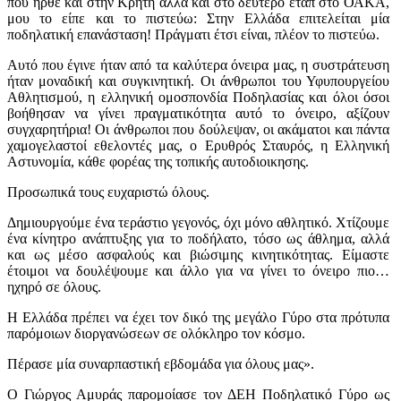
που ήρθε και στην Κρήτη αλλά και στο δεύτερο ετάπ στο ΟΑΚΑ,
μου το είπε και το πιστεύω: Στην Ελλάδα επιτελείται μία
ποδηλατική επανάσταση! Πράγματι έτσι είναι, πλέον το πιστεύω.
Αυτό που έγινε ήταν από τα καλύτερα όνειρα μας, η συστράτευση
ήταν μοναδική και συγκινητική. Οι άνθρωποι του Υφυπουργείου
Αθλητισμού, η ελληνική ομοσπονδία Ποδηλασίας και όλοι όσοι
βοήθησαν να γίνει πραγματικότητα αυτό το όνειρο, αξίζουν
συγχαρητήρια! Οι άνθρωποι που δούλεψαν, οι ακάματοι και πάντα
χαμογελαστοί εθελοντές μας, ο Ερυθρός Σταυρός, η Ελληνική
Αστυνομία, κάθε φορέας της τοπικής αυτοδιοικησης.
Προσωπικά τους ευχαριστώ όλους.
Δημιουργούμε ένα τεράστιο γεγονός, όχι μόνο αθλητικό. Χτίζουμε
ένα κίνητρο ανάπτυξης για το ποδήλατο, τόσο ως άθλημα, αλλά
και ως μέσο ασφαλούς και βιώσιμης κινητικότητας. Είμαστε
έτοιμοι να δουλέψουμε και άλλο για να γίνει το όνειρο πιο…
ηχηρό σε όλους.
Η Ελλάδα πρέπει να έχει τον δικό της μεγάλο Γύρο στα πρότυπα
παρόμοιων διοργανώσεων σε ολόκληρο τον κόσμο.
Πέρασε μία συναρπαστική εβδομάδα για όλους μας».
Ο Γιώργος Αμυράς παρομοίασε τον ΔΕΗ Ποδηλατικό Γύρο ως