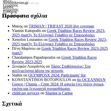
8 months ago
Πρόσφατα σχόλια
Μακης
on
TRIMAN | TRIFAST 2026 live coverage
Yiannis Katopodis
on
Greek Triathlon Races Review 2023-
2025 (part3): Το Ελληνικό Τρίαθλο σε Σταυροδρόμι
Xenofon Lourantos
on
Greek Triathlon Races Review 2023-
2025 (part3): Το Ελληνικό Τρίαθλο σε Σταυροδρόμι
Πένη Μαρίνου
on
Greek Triathlon Races Review 2023-2025
(part2)
Charalampos Papadopoulos
on
Greek Triathlon Races
Review 2023-2025
Ξενοφών Λουράντος
on
Τάσος Σταθόπουλος: Στα
ανεξερεύνητα άδυτα της αντοχής
Stathis
on
OLYMPOSX 2024: Participants’ list
KONSTANTINOS BOTOPOULOS
on
6ο OCEANMAN
Greece | Chania – Crete 2024: Η μαγεία έχει πλέον όνομα,
εικόνα και ξεχωριστά συναισθήματα
childcare services
on
Sharing is Caring
Σχετικά