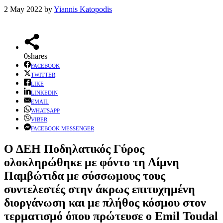
2 May 2022
by
Yiannis Katopodis
0
shares
FACEBOOK
TWITTER
LIKE
LINKEDIN
EMAIL
WHATSAPP
VIBER
FACEBOOK MESSENGER
Ο ΔΕΗ Ποδηλατικός Γύρος
ολοκληρώθηκε με φόντο τη Λίμνη
Παμβώτιδα με σύσσωμους τους
συντελεστές στην άκρως επιτυχημένη
διοργάνωση και με πλήθος κόσμου στον
τερματισμό όπου πρώτευσε ο Emil Toudal