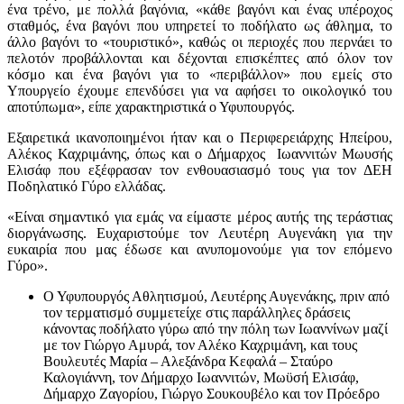
ένα τρένο, με πολλά βαγόνια, «κάθε βαγόνι και ένας υπέροχος
σταθμός, ένα βαγόνι που υπηρετεί το ποδήλατο ως άθλημα, το
άλλο βαγόνι το «τουριστικό», καθώς οι περιοχές που περνάει το
πελοτόν προβάλλονται και δέχονται επισκέπτες από όλον τον
κόσμο και ένα βαγόνι για το «περιβάλλον» που εμείς στο
Υπουργείο έχουμε επενδύσει για να αφήσει το οικολογικό του
αποτύπωμα», είπε χαρακτηριστικά ο Υφυπουργός.
Εξαιρετικά ικανοποιημένοι ήταν και ο Περιφερειάρχης Ηπείρου,
Αλέκος Καχριμάνης, όπως και ο Δήμαρχος Ιωαννιτών Μωυσής
Ελισάφ που εξέφρασαν τον ενθουασιασμό τους για τον ΔΕΗ
Ποδηλατικό Γύρο ελλάδας.
«Είναι σημαντικό για εμάς να είμαστε μέρος αυτής της τεράστιας
διοργάνωσης. Ευχαριστούμε τον Λευτέρη Αυγενάκη για την
ευκαιρία που μας έδωσε και ανυπομονούμε για τον επόμενο
Γύρο».
Ο Υφυπουργός Αθλητισμού, Λευτέρης Αυγενάκης, πριν από
τον τερματισμό συμμετείχε στις παράλληλες δράσεις
κάνοντας ποδήλατο γύρω από την πόλη των Ιωαννίνων μαζί
με τον Γιώργο Αμυρά, τον Αλέκο Καχριμάνη, και τους
Βουλευτές Μαρία – Αλεξάνδρα Κεφαλά – Σταύρο
Καλογιάννη, τον Δήμαρχο Ιωαννιτών, Μωϋσή Ελισάφ,
Δήμαρχο Ζαγορίου, Γιώργο Σουκουβέλο και τον Πρόεδρο