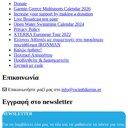
Donate
Garmin Greece Multisports Calendar 2026
Increase your support by making a donation
Live Broadcast test page
Open Water Swimming Calendar 2024
Privacy Policy
XTERRA European Tour 2022
Έλληνες Αθλητές με συμμετοχές στο παγκόσμιο
πρωτάθλημα IRONMAN
Καλώς ήρθατε!
Πολιτική Απορρήτου
Προβληθείτε & Διαφημιστείτε
Σχετικά με εμάς
Επικοινωνία
Επικοινωνήστε μαζί μας στο
info@swimbikerun.gr
Εγγραφή στο newsletter
NEWSLETTER
Για να λαμβάνετε όλα μας τα νέα και να μαθαίνετε τα πάντα για τους