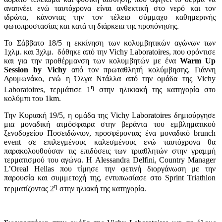
αναπνέει ενώ ταυτόχρονα είναι ανθεκτική στο νερό και τον
ιδρώτα, κάνοντας την τον τέλειο σύμμαχο καθημερινής
φωτοπροστασίας και κατά τη διάρκεια της προπόνησης.
Το Σάββατο 18/5 η εκκίνηση των κολυμβητικών αγώνων των
1χλμ. και 3χλμ. δόθηκε από την Vichy Laboratoires, που φρόντισε
και για την προθέρμανση των κολυμβητών με ένα
Warm Up
Session by Vichy
από τον πρωταθλητή κολύμβησης, Γιάννη
Δρυμωνάκο, ενώ η Όλγα Ντάλλα από την ομάδα της Vichy
η
Laboratoires, τερμάτισε 1
στην ηλικιακή της κατηγορία στο
κολύμπι του 1km.
Την Κυριακή 19/5, η ομάδα της Vichy Laboratoires δημιούργησε
μια μοναδική ατμόσφαιρα στην βεράντα του εμβληματικού
ξενοδοχείου Ποσειδώνιον, προσφέροντας ένα μοναδικό brunch
event σε επιλεγμένους καλεσμένους ενώ ταυτόχρονα θα
παρακολουθούσαν τις επιδόσεις των τριαθλητών στην γραμμή
τερματισμού του αγώνα. Η Alessandra Delfini, Country Manager
L’Oreal Hellas που τίμησε την φετινή διοργάνωση με την
παρουσία και συμμετοχή της, εντυπωσίασε στο Sprint Triathlon
η
τερματίζοντας 2
στην ηλιακή της κατηγορία.