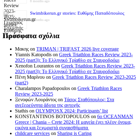
8 months ago
Swimbikerun.gr stories: Ευθύμης Παπαδόπουλος
8 months ago
Πρόσφατα σχόλια
Μακης
on
TRIMAN | TRIFAST 2026 live coverage
Yiannis Katopodis
on
Greek Triathlon Races Review 2023-
2025 (part3): Το Ελληνικό Τρίαθλο σε Σταυροδρόμι
Xenofon Lourantos
on
Greek Triathlon Races Review 2023-
2025 (part3): Το Ελληνικό Τρίαθλο σε Σταυροδρόμι
Πένη Μαρίνου
on
Greek Triathlon Races Review 2023-2025
(part2)
Charalampos Papadopoulos
on
Greek Triathlon Races
Review 2023-2025
Ξενοφών Λουράντος
on
Τάσος Σταθόπουλος: Στα
ανεξερεύνητα άδυτα της αντοχής
Stathis
on
OLYMPOSX 2024: Participants’ list
KONSTANTINOS BOTOPOULOS
on
6ο OCEANMAN
Greece | Chania – Crete 2024: Η μαγεία έχει πλέον όνομα,
εικόνα και ξεχωριστά συναισθήματα
childcare services
on
Sharing is Caring