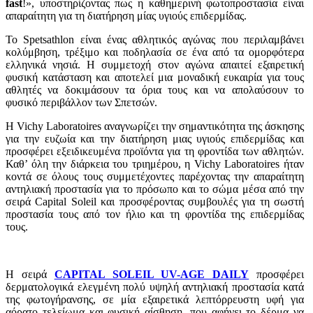
fast
!», υποστηρίζοντας πως η καθημερινή φωτοπροστασία είναι
απαραίτητη για τη διατήρηση μίας υγιούς επιδερμίδας.
Το Spetsathlon είναι ένας αθλητικός αγώνας που περιλαμβάνει
κολύμβηση, τρέξιμο και ποδηλασία σε ένα από τα ομορφότερα
ελληνικά νησιά. Η συμμετοχή στον αγώνα απαιτεί εξαιρετική
φυσική κατάσταση και αποτελεί μια μοναδική ευκαιρία για τους
αθλητές να δοκιμάσουν τα όρια τους και να απολαύσουν το
φυσικό περιβάλλον των Σπετσών.
Η Vichy Laboratoires αναγνωρίζει την σημαντικότητα της άσκησης
για την ευζωία και την διατήρηση μιας υγιούς επιδερμίδας και
προσφέρει εξειδικευμένα προϊόντα για τη φροντίδα των αθλητών.
Καθ’ όλη την διάρκεια του τριημέρου, η Vichy Laboratoires ήταν
κοντά σε όλους τους συμμετέχοντες παρέχοντας την απαραίτητη
αντηλιακή προστασία για το πρόσωπο και το σώμα μέσα από την
σειρά Capital Soleil και προσφέροντας συμβουλές για τη σωστή
προστασία τους από τον ήλιο και τη φροντίδα της επιδερμίδας
τους.
Η σειρά
CAPITAL SOLEIL UV-AGE DAILY
προσφέρει
δερματολογικά ελεγμένη πολύ υψηλή αντηλιακή προστασία κατά
της φωτογήρανσης, σε μία εξαιρετικά λεπτόρρευστη υφή για
αόρατο τελείωμα και φυσική αίσθηση, που αφήνει το δέρμα να