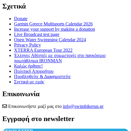
Σχετικά
Donate
Garmin Greece Multisports Calendar 2026
Increase your support by making a donation
Live Broadcast test page
Open Water Swimming Calendar 2024
Privacy Policy
XTERRA European Tour 2022
Έλληνες Αθλητές με συμμετοχές στο παγκόσμιο
πρωτάθλημα IRONMAN
Καλώς ήρθατε!
Πολιτική Απορρήτου
Προβληθείτε & Διαφημιστείτε
Σχετικά με εμάς
Επικοινωνία
Επικοινωνήστε μαζί μας στο
info@swimbikerun.gr
Εγγραφή στο newsletter