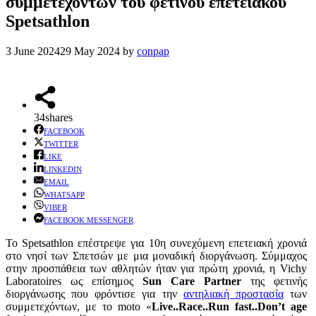
συμμετεχόντων του φετινού επετειακού
Spetsathlon
3 June 2024
29 May 2024
by
conpap
34
shares
FACEBOOK
TWITTER
LIKE
LINKEDIN
EMAIL
WHATSAPP
VIBER
FACEBOOK MESSENGER
Το Spetsathlon επέστρεψε για 10η συνεχόμενη επετειακή χρονιά
στο νησί των Σπετσών με μια μοναδική διοργάνωση. Σύμμαχος
στην προσπάθεια των αθλητών ήταν για πρώτη χρονιά, η Vichy
Laboratoires ως επίσημος
Sun Care Partner
της φετινής
διοργάνωσης που φρόντισε για την
αντηλιακή προστασία
των
συμμετεχόντων, με το moto «
Live..Race..Run fast..Don’t age