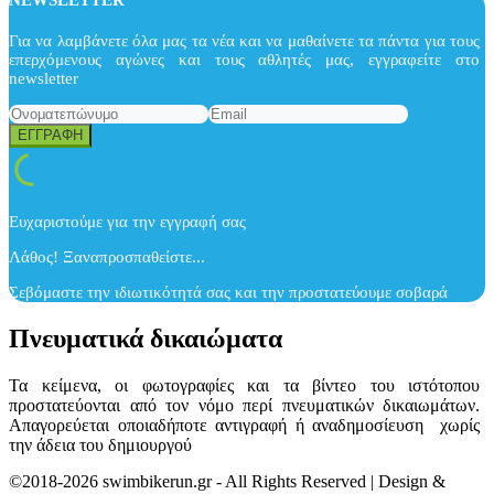
NEWSLETTER
Για να λαμβάνετε όλα μας τα νέα και να μαθαίνετε τα πάντα για τους
επερχόμενους αγώνες και τους αθλητές μας, εγγραφείτε στο
newsletter
Ευχαριστούμε για την εγγραφή σας
Λάθος! Ξαναπροσπαθείστε...
Σεβόμαστε την ιδιωτικότητά σας και την προστατεύουμε σοβαρά
Πνευματικά δικαιώματα
Τα κείμενα, οι φωτογραφίες και τα βίντεο του ιστότοπου
προστατεύονται από τον νόμο περί πνευματικών δικαιωμάτων.
Απαγορεύεται οποιαδήποτε αντιγραφή ή αναδημοσίευση χωρίς
την άδεια του δημιουργού
©2018-2026 swimbikerun.gr - All Rights Reserved | Design &