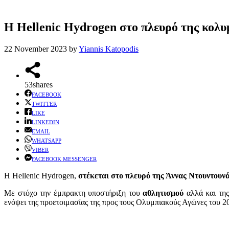
Η Hellenic Hydrogen στο πλευρό της κολ
22 November 2023
by
Yiannis Katopodis
53
shares
FACEBOOK
TWITTER
LIKE
LINKEDIN
EMAIL
WHATSAPP
VIBER
FACEBOOK MESSENGER
Η Hellenic Hydrogen,
στέκεται στο πλευρό της Άννας Ντουντου
Με στόχο την έμπρακτη υποστήριξη του
αθλητισμού
αλλά και τη
ενόψει της προετοιμασίας της προς τους Ολυμπιακούς Αγώνες του 2