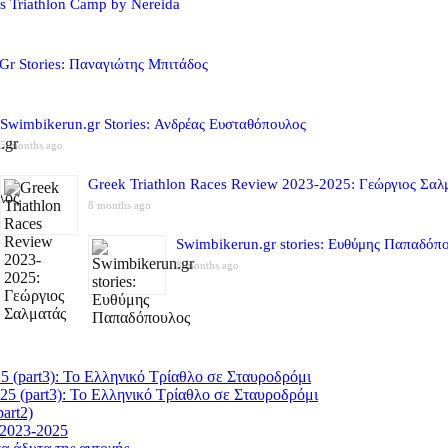
s Triathlon Camp by Nereida
Gr Stories: Παναγιώτης Μπιτάδος
Swimbikerun.gr Stories: Ανδρέας Ευσταθόπουλος
5 months ago
Greek Triathlon Races Review 2023-2025: Γεώργιος Σαλ
8 months ago
Swimbikerun.gr stories: Ευθύμης Παπαδόπ
8 months ago
5 (part3): Το Ελληνικό Τρίαθλο σε Σταυροδρόμι
25 (part3): Το Ελληνικό Τρίαθλο σε Σταυροδρόμι
art2)
 2023-2025