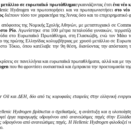
ό μετάλλιο σε ευρωπαϊκό πρωτάθλημα
εγκαινιάζοντας έτσι
ένα νέο 
llenic Hydrogen να πρωτοπορήσει και να πρωταγωνιστήσει
στο νέο 
ος
διέπουν τόσο τον χαρακτήρα της Άννας όσο και το επιχειρηματικό 
αι απόφοιτος της Νομικής Σχολής Αθηνών, με μεταπτυχιακό σε Commer
,
στο Ρίο
. Αγωνίστηκε στα 100 μέτρα πεταλούδα γυναικών, τερματίζ
αλούδα στο Ευρωπαϊκό Πρωτάθλημα, στη Γλασκώβη, ενώ τον Μάιο 
λο της πρώτης Ελληνίδας κολυμβήτριας με χρυσό μετάλλιο σε Ευρωπ
το Τόκιο, όπου κατέλαβε την 9η θέση, διανύοντας την απόσταση 
ιακρίσεις σε πανελλήνια και ευρωπαϊκά πρωταθλήματα, αλλά και με τη
ogen
που θα φροντίσει ουσιαστικά και έμπρακτα την προετοιμασία τη
r
Oil
και ΔΕΗ, δύο από τις κορυφαίες εταιρείες στην ελληνική ενεργ
llenic
Hydrogen
βρίσκεται ο σχεδιασμός, η ανάπτυξη και η υλοποίησ
ογεί έργα παραγωγής υδρογόνου από ανανεώσιμες πηγές στην Ελλάδα,
ς υδρογόνου από ανανεώσιμες πηγές. Η
Hellenic
Hydrogen
φιλοδοξεί ν
ο.