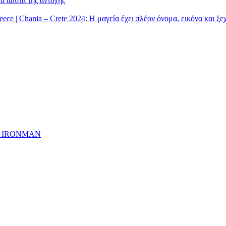
α άδυτα της αντοχής
| Chania – Crete 2024: Η μαγεία έχει πλέον όνομα, εικόνα και ξ
ημα IRONMAN