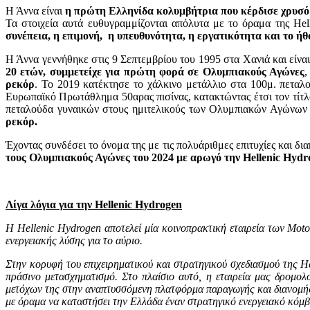
Η Άννα είναι
η πρώτη Ελληνίδα κολυμβήτρια που κέρδισε χρυσ
Τα στοιχεία αυτά ευθυγραμμίζονται απόλυτα με το όραμα της He
συνέπεια, η επιμονή, η υπευθυνότητα, η εργατικότητα και το ήθ
Η Άννα γεννήθηκε στις 9 Σεπτεμβρίου του 1995 στα Χανιά και είν
20 ετών, συμμετείχε για πρώτη φορά σε Ολυμπιακούς Αγώνες
ρεκόρ
. Το 2019 κατέκτησε το χάλκινο μετάλλιο στα 100μ. πετ
Ευρωπαϊκό Πρωτάθλημα 50αρας πισίνας, κατακτώντας έτσι τον τίτ
πεταλούδα γυναικών στους ημιτελικούς των Ολυμπιακών Αγώνων σ
ρεκόρ.
Έχοντας συνδέσει το όνομα της με τις πολυάριθμες επιτυχίες και δ
τους Ολυμπιακούς Αγώνες του 2024 με αρωγό την Ηellenic Hydr
Λίγα λόγια για την Hellenic Hydrogen
H
Hellenic
Hydrogen
αποτελεί μία κοινοπρακτική εταιρεία των
Moto
ενεργειακής λύσης για το αύριο.
Στην κορυφή του επιχειρηματικού και στρατηγικού σχεδιασμού της
He
πράσινο μετασχηματισμό. Στο πλαίσιο αυτό, η εταιρεία μας δρομολ
μετόχων της στην αναπτυσσόμενη πλατφόρμα παραγωγής και διανομή
με όραμα να καταστήσει την Ελλάδα έναν στρατηγικό ενεργειακό κόμβ