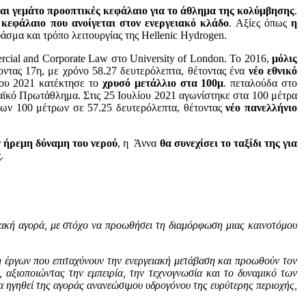
και γεμάτο προοπτικές κεφάλαιο για το άθλημα της κολύμβησης
.
κεφάλαιο που ανοίγεται στον ενεργειακό κλάδο
. Αξίες όπως
η
φάσμα και τρόπο λειτουργίας της Hellenic Hydrogen.
cial and Corporate Law στο University of London. Το 2016,
μόλις
οντας 17η, με χρόνο 58.27 δευτερόλεπτα, θέτοντας ένα
νέο εθνικό
του 2021 κατέκτησε το
χρυσό μετάλλιο στα 100μ
. πεταλούδα στο
αϊκό Πρωτάθλημα. Στις 25 Ιουλίου 2021 αγωνίστηκε στα 100 μέτρα
των 100 μέτρων σε 57.25 δευτερόλεπτα, θέτοντας
νέο πανελλήνιο
ν
ήρεμη δύναμη του νερού
, η Άννα
θα συνεχίσει το ταξίδι της για
ς.
ειακή αγορά, με στόχο να προωθήσει τη διαμόρφωση μιας καινοτόμου
η έργων που επιταχύνουν την ενεργειακή μετάβαση και προωθούν τον
 αξιοποιώντας την εμπειρία, την τεχνογνωσία και το δυναμικό των
α ηγηθεί της αγοράς ανανεώσιμου υδρογόνου της ευρύτερης περιοχής,