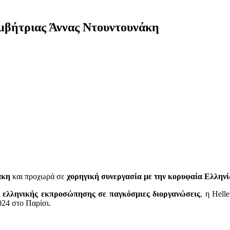
υμβήτριας Άννας Ντουντουνάκη
νάκη
και προχωρά σε
χορηγική συνεργασία με την κορυφαία Ελλην
ς
ελληνικής εκπροσώπησης σε παγκόσμιες διοργανώσεις
, η Hell
024 στο Παρίσι.