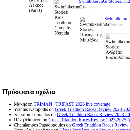
SwimbikerunGr Stories: Kid
5 months ago
Swimbikerun.
5 months ago
Πρόσφατα σχόλια
Μακης
on
TRIMAN | TRIFAST 2026 live coverage
Yiannis Katopodis
on
Greek Triathlon Races Review 2023-202
Xenofon Lourantos
on
Greek Triathlon Races Review 2023-20
Πένη Μαρίνου
on
Greek Triathlon Races Review 2023-2025 (p
Charalampos Papadopoulos
on
Greek Triathlon Races Review