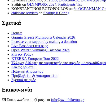
Ξενοφών Λουράντος
on
Τάσος Σταθόπουλος: Στα ανεξερεύνητ
Stathis
on
OLYMPOSX 2024: Participants’ list
KONSTANTINOS BOTOPOULOS
on
6ο OCEANMAN Greece 
childcare services
on
Sharing is Caring
Σχετικά
Donate
Garmin Greece Multisports Calendar 2026
Increase your support by making a donation
Live Broadcast test page
Open Water Swimming Calendar 2024
Privacy Policy
XTERRA European Tour 2022
Έλληνες Αθλητές με συμμετοχές στο παγκόσμιο πρωτάθλ
Καλώς ήρθατε!
Πολιτική Απορρήτου
Προβληθείτε & Διαφημιστείτε
Σχετικά με εμάς
Επικοινωνία
Επικοινωνήστε μαζί μας στο
info@swimbikerun.gr