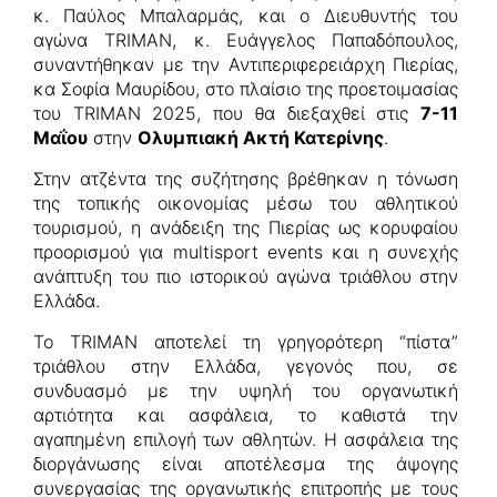
κ. Παύλος Μπαλαρμάς, και ο Διευθυντής του
αγώνα TRIMAN, κ. Ευάγγελος Παπαδόπουλος,
συναντήθηκαν με την Αντιπεριφερειάρχη Πιερίας,
κα Σοφία Μαυρίδου, στο πλαίσιο της προετοιμασίας
του TRIMAN 2025, που θα διεξαχθεί στις
7-11
Μαΐου
στην
Ολυμπιακή Ακτή Κατερίνης
.
Στην ατζέντα της συζήτησης βρέθηκαν η τόνωση
της τοπικής οικονομίας μέσω του αθλητικού
τουρισμού, η ανάδειξη της Πιερίας ως κορυφαίου
προορισμού για multisport events και η συνεχής
ανάπτυξη του πιο ιστορικού αγώνα τριάθλου στην
Ελλάδα.
Το TRIMAN αποτελεί τη γρηγορότερη “πίστα”
τριάθλου στην Ελλάδα, γεγονός που, σε
συνδυασμό με την υψηλή του οργανωτική
αρτιότητα και ασφάλεια, το καθιστά την
αγαπημένη επιλογή των αθλητών. Η ασφάλεια της
διοργάνωσης είναι αποτέλεσμα της άψογης
συνεργασίας της οργανωτικής επιτροπής με τους