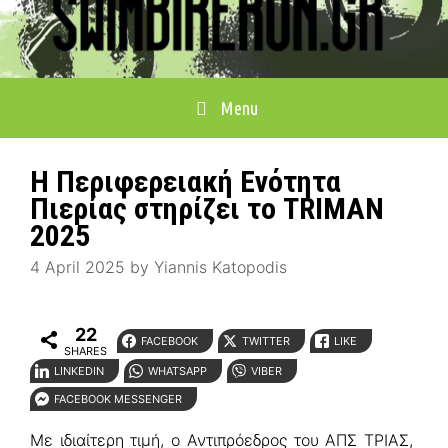
Menu
Η Περιφερειακή Ενότητα
Πιερίας στηρίζει το TRIMAN
2025
4 April 2025
by
Yiannis Katopodis
22
FACEBOOK
TWITTER
LIKE
SHARES
LINKEDIN
WHATSAPP
VIBER
FACEBOOK MESSENGER
Με ιδιαίτερη τιμή, ο Αντιπρόεδρος του ΑΠΣ ΤΡΙΑΣ,