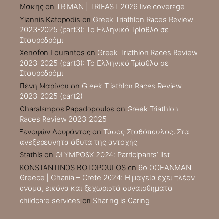
Μακης
on
TRIMAN | TRIFAST 2026 live coverage
Yiannis Katopodis
on
Greek Triathlon Races Review
2023-2025 (part3): Το Ελληνικό Τρίαθλο σε
Σταυροδρόμι
Xenofon Lourantos
on
Greek Triathlon Races Review
2023-2025 (part3): Το Ελληνικό Τρίαθλο σε
Σταυροδρόμι
Πένη Μαρίνου
on
Greek Triathlon Races Review
2023-2025 (part2)
Charalampos Papadopoulos
on
Greek Triathlon
Races Review 2023-2025
Ξενοφών Λουράντος
on
Τάσος Σταθόπουλος: Στα
ανεξερεύνητα άδυτα της αντοχής
Stathis
on
OLYMPOSX 2024: Participants’ list
KONSTANTINOS BOTOPOULOS
on
6ο OCEANMAN
Greece | Chania – Crete 2024: Η μαγεία έχει πλέον
όνομα, εικόνα και ξεχωριστά συναισθήματα
childcare services
on
Sharing is Caring