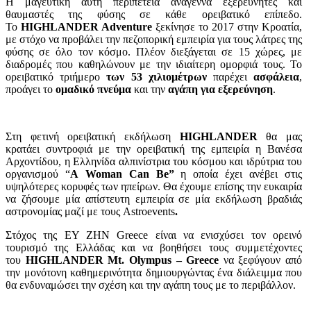
H μαγευτική αυτή περιπέτεια αναγεννά εξερευνητές και
θαυμαστές της φύσης σε κάθε ορειβατικό επίπεδο.
Το
HIGHLANDER Adventure
ξεκίνησε το 2017 στην Κροατία,
με στόχο να προβάλει την πεζοπορική εμπειρία για τους λάτρες της
φύσης σε όλο τον κόσμο. Πλέον διεξάγεται σε 15 χώρες, με
διαδρομές που καθηλώνουν με την ιδιαίτερη ομορφιά τους. Το
ορειβατικό τριήμερο
των 53 χιλιομέτρων
παρέχει
ασφάλεια
,
προάγει το
ομαδικό πνεύμα
και την
αγάπη για εξερεύνηση
.
Στη φετινή ορειβατική εκδήλωση
HIGHLANDER
θα μας
κρατάει συντροφιά με την ορειβατική της εμπειρία η Βανέσα
Αρχοντίδου, η Ελληνίδα αλπινίστρια του κόσμου και ιδρύτρια του
οργανισμού “
A
Wo
man
C
an
Be
”
η οποία έχει ανέβει στις
υψηλότερες κορυφές των ηπείρων. Θα έχουμε επίσης την ευκαιρία
να ζήσουμε μία απίστευτη εμπειρία σε μία εκδήλωση βραδιάς
αστρονομίας μαζί με τους Astroevents
.
Στόχος της ΕΥ ΖΗΝ Greece είναι να ενισχύσει τον ορεινό
τουρισμό της Ελλάδας και να βοηθήσει τους συμμετέχοντες
του
HIGHLANDER Mt. Olympus – Greece
να ξεφύγουν από
την μονότονη καθημερινότητα δημιουργώντας ένα διάλειμμα που
θα ενδυναμώσει την σχέση και την αγάπη τους με το περιβάλλον.