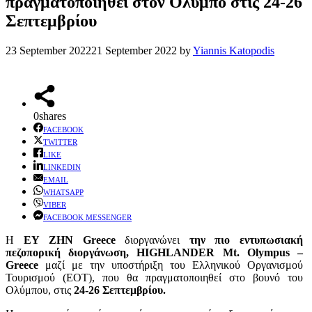
πραγματοποιηθεί στον Όλυμπο στις 24-26
Σεπτεμβρίου
23 September 2022
21 September 2022
by
Yiannis Katopodis
0
shares
FACEBOOK
TWITTER
LIKE
LINKEDIN
EMAIL
WHATSAPP
VIBER
FACEBOOK MESSENGER
Η
ΕΥ ΖΗΝ Greece
διοργανώνει
την πιο εντυπωσιακή
πεζοπορική διοργάνωση, HIGHLANDER Mt. Olympus –
Greece
μαζί με την υποστήριξη του Ελληνικού Οργανισμού
Τουρισμού (ΕΟΤ), που θα πραγματοποιηθεί στο βουνό του
Ολύμπου, στις
24-26 Σεπτεμβρίου.