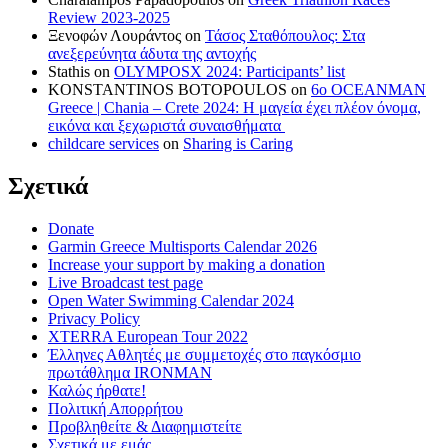
Review 2023-2025
Ξενοφών Λουράντος
on
Τάσος Σταθόπουλος: Στα
ανεξερεύνητα άδυτα της αντοχής
Stathis
on
OLYMPOSX 2024: Participants’ list
KONSTANTINOS BOTOPOULOS
on
6ο OCEANMAN
Greece | Chania – Crete 2024: Η μαγεία έχει πλέον όνομα,
εικόνα και ξεχωριστά συναισθήματα
childcare services
on
Sharing is Caring
Σχετικά
Donate
Garmin Greece Multisports Calendar 2026
Increase your support by making a donation
Live Broadcast test page
Open Water Swimming Calendar 2024
Privacy Policy
XTERRA European Tour 2022
Έλληνες Αθλητές με συμμετοχές στο παγκόσμιο
πρωτάθλημα IRONMAN
Καλώς ήρθατε!
Πολιτική Απορρήτου
Προβληθείτε & Διαφημιστείτε
Σχετικά με εμάς