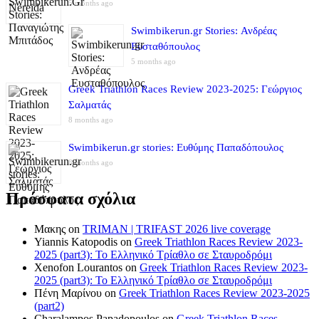
5 months ago
Swimbikerun.gr Stories: Ανδρέας
Ευσταθόπουλος
5 months ago
Greek Triathlon Races Review 2023-2025: Γεώργιος
Σαλματάς
8 months ago
Swimbikerun.gr stories: Ευθύμης Παπαδόπουλος
8 months ago
Πρόσφατα σχόλια
Μακης
on
TRIMAN | TRIFAST 2026 live coverage
Yiannis Katopodis
on
Greek Triathlon Races Review 2023-
2025 (part3): Το Ελληνικό Τρίαθλο σε Σταυροδρόμι
Xenofon Lourantos
on
Greek Triathlon Races Review 2023-
2025 (part3): Το Ελληνικό Τρίαθλο σε Σταυροδρόμι
Πένη Μαρίνου
on
Greek Triathlon Races Review 2023-2025
(part2)
Charalampos Papadopoulos
on
Greek Triathlon Races