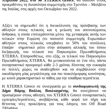
Απριλίου 2022, στο 9o XTERRA Greece
, θα δώσουν στους
προκριθέντες τη δυνατότητα συμμετοχής στο Τρεντίνο – Μολβένο
της Ιταλίας, στις αρχές του Οκτωβρίου του 2022.
Αξίζει να σημειωθεί ότι η διευκόλυνση της πρόσβασης των
αθλητών στους τελικούς και η μείωση του αποτυπώματος
άνθρακα, η οποία επιτυγχάνονται μέσω της μεταφοράς αυτής των
τελικών στην Ευρώπη (το ποσοστό συμμετοχής Ευρωπαίων
αθλητών στους τελικούς υπερβαίνει το 50% του συνόλου),
έπαιξαν σημαντικό ρόλο στην απόφαση αλλαγής του τόπου
διεξαγωγής του τελικού του Παγκοσμίου Πρωταθλήματος
XTERRA. Επιπροσθέτως, στο εξής, οι τελικοί του Παγκοσμίου
Πρωταθλήματος XTERRA, θα μετακινούνται σε ένα νέο, πάντα
συναρπαστικό προορισμό κάθε 2-3 χρόνια, δίνοντας την ευκαιρία
σε πολλές χώρες να αναδειχθούν και να συμβάλλουν στην
οικοδόμηση μίας μεγαλύτερης και πιο ποικιλόμορφης κοινότητας,
με κοινό χαρακτηριστικό το πάθος για την υπαίθρια περιπέτεια.
Η XTERRA Greece σε συνεργασία με το
συνδιοργανωτή της
Δήμο Βάρης Βούλας Βουλιαγμένης
, θα συνεχίσουν να
προσφέρουν στους αθλητές του XTERRA Greece συναρπαστικές
εμπειρίες/περιπέτειες, ανεβάζοντας κάθε φορά τον πήχη και
θέτοντας νέες προκλήσεις για τους λάτρεις του Off Road
TRIathlon.