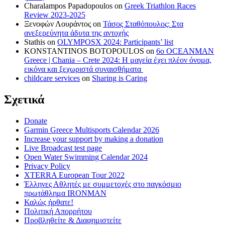
Charalampos Papadopoulos
on
Greek Triathlon Races
Review 2023-2025
Ξενοφών Λουράντος
on
Τάσος Σταθόπουλος: Στα
ανεξερεύνητα άδυτα της αντοχής
Stathis
on
OLYMPOSX 2024: Participants’ list
KONSTANTINOS BOTOPOULOS
on
6ο OCEANMAN
Greece | Chania – Crete 2024: Η μαγεία έχει πλέον όνομα,
εικόνα και ξεχωριστά συναισθήματα
childcare services
on
Sharing is Caring
Σχετικά
Donate
Garmin Greece Multisports Calendar 2026
Increase your support by making a donation
Live Broadcast test page
Open Water Swimming Calendar 2024
Privacy Policy
XTERRA European Tour 2022
Έλληνες Αθλητές με συμμετοχές στο παγκόσμιο
πρωτάθλημα IRONMAN
Καλώς ήρθατε!
Πολιτική Απορρήτου
Προβληθείτε & Διαφημιστείτε