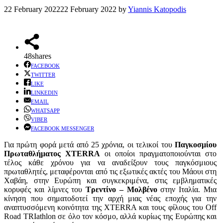
22 February 2022
22 February 2022
by
Yiannis Katopodis
48
shares
FACEBOOK
TWITTER
LIKE
LINKEDIN
EMAIL
WHATSAPP
VIBER
FACEBOOK MESSENGER
Για πρώτη φορά μετά από 25 χρόνια, οι τελικοί του
Παγκοσμίου
Πρωταθλήματος XTERRA
οι οποίοι πραγματοποιούνται στο
τέλος κάθε χρόνου για να αναδείξουν τους παγκόσμιους
πρωταθλητές, μεταφέρονται από τις εξωτικές ακτές του Μάουι στη
Χαβάη, στην Ευρώπη και συγκεκριμένα, στις εμβληματικές
κορυφές και λίμνες του
Τρεντίνο – Μολβένο
στην Ιταλία. Μια
κίνηση που σηματοδοτεί την αρχή μιας νέας εποχής για την
αναπτυσσόμενη κοινότητα της XTERRA και τους φίλους του Off
Road TRIathlon σε όλο τον κόσμο, αλλά κυρίως της Ευρώπης και