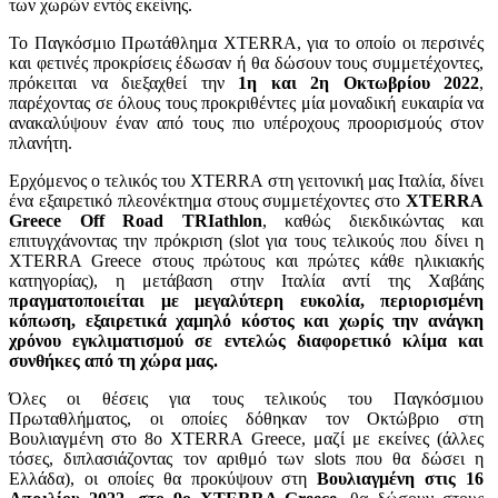
των χωρών εντός εκείνης.
Το Παγκόσμιο Πρωτάθλημα XTERRA, για το οποίο οι περσινές
και φετινές προκρίσεις έδωσαν ή θα δώσουν τους συμμετέχοντες,
πρόκειται να διεξαχθεί την
1η και 2η Οκτωβρίου 2022
,
παρέχοντας σε όλους τους προκριθέντες μία μοναδική ευκαιρία να
ανακαλύψουν έναν από τους πιο υπέροχους προορισμούς στον
πλανήτη.
Ερχόμενος ο τελικός του XTERRA στη γειτονική μας Ιταλία, δίνει
ένα εξαιρετικό πλεονέκτημα στους συμμετέχοντες στο
XTERRA
Greece Off Road TRIathlon
, καθώς διεκδικώντας και
επιτυγχάνοντας την πρόκριση (slot για τους τελικούς που δίνει η
XTERRA Greece στους πρώτους και πρώτες κάθε ηλικιακής
κατηγορίας), η μετάβαση στην Ιταλία αντί της Χαβάης
πραγματοποιείται με μεγαλύτερη ευκολία, περιορισμένη
κόπωση, εξαιρετικά χαμηλό κόστος και χωρίς την ανάγκη
χρόνου εγκλιματισμού σε εντελώς διαφορετικό κλίμα και
συνθήκες από τη χώρα μας.
Όλες οι θέσεις για τους τελικούς του Παγκόσμιου
Πρωταθλήματος, οι οποίες δόθηκαν τον Οκτώβριο στη
Βουλιαγμένη στο 8o XTERRA Greece, μαζί με εκείνες (άλλες
τόσες, διπλασιάζοντας τον αριθμό των slots που θα δώσει η
Ελλάδα), οι οποίες θα προκύψουν στη
Βουλιαγμένη στις 16