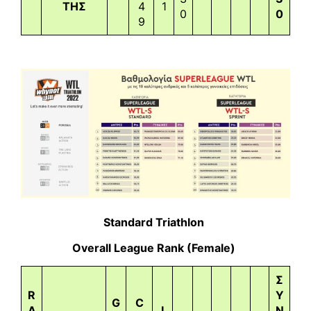
ΤΗΣ
4
1
0
0
9
Standard Triathlon
Overall League Rank (Female)
Σ
R
Υ
G
C
A
I
Ν