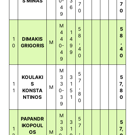
S MINAS
0-
3
7
7
4
6
0
0
9
M
5
5
4
1
8
8
1
DIMAKIS
4
4
M
,
,
0
GRIGORIS
0-
9
4
4
4
9
0
0
9
M
5
KOULAKI
3
3
5
7
1
S
3
1
7,
M
,
1
KONSTA
0-
5
8
8
NTINOS
3
1
0
0
9
M
PAPANDR
5
3
3
5
IKOPOUL
7
1
3
1
7,
OS
M
,