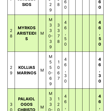
6
6
SIOS
2
8
0
0
9
M
4
4
3
3
MYRKOS
6
6
2
3
3
ARISTEIDI
M
,
,
8
0-
7
S
5
5
3
8
0
0
9
M
4
4
5
1
6
6
2
KOLLIAS
5
0
M
,
,
9
MARINOS
0-
6
3
3
6
7
0
0
9
M
4
4
PALAIOL
3
1
6
6
3
OGOS
3
2
M
,
,
0
CHRISTO
0-
0