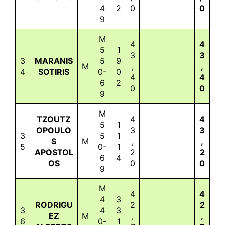
4
2
0
0
9
M
4
4
5
1
3
3
3
MARANIS
5
9
M
,
,
4
SOTIRIS
0-
0
4
4
6
2
0
0
9
M
TZOUTZ
4
4
5
1
OPOULO
3
3
3
5
1
S
M
,
,
5
0-
1
APOSTOL
2
2
6
4
OS
0
0
9
M
4
4
4
3
RODRIGU
2
2
3
4
3
EZ
M
,
,
6
0-
1