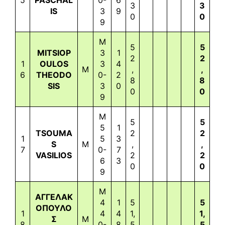
3
3
IS
3
9
0
0
9
M
5
5
MITSIOP
3
1
2
2
1
OULOS
3
4
M
,
,
6
THEODO
0-
2
8
8
SIS
3
0
0
0
9
M
5
5
5
1
TSOUMA
2
2
1
5
3
S
M
,
,
7
0-
7
VASILIOS
2
2
6
3
0
0
9
M
ΑΓΓΕΛΑΚ
4
1
5
5
ΟΠΟΥΛΟ
1
4
4
1,
1,
Σ
M
8
0-
8
5
5