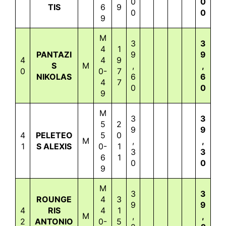
0
0
TIS
6
9
0
0
9
M
3
3
4
1
PANTAZI
9
9
4
4
9
S
M
,
,
0
0-
7
NIKOLAS
6
6
4
7
0
0
9
M
3
3
5
2
9
9
4
PELETEO
5
0
M
,
,
1
S ALEXIS
0-
1
3
3
6
1
0
0
9
M
3
3
ROUNGE
4
3
9
9
4
RIS
4
1
M
,
,
2
ANTONIO
0-
5