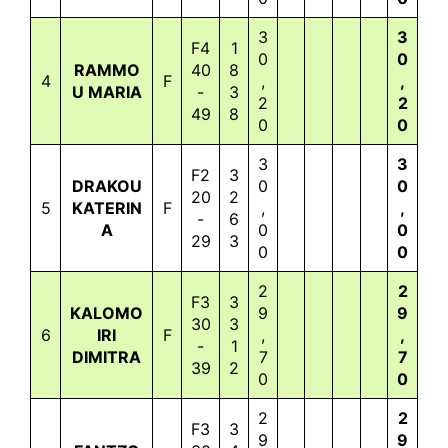
3
3
F4
1
0
0
RAMMO
40
8
4
F
,
,
U MARIA
-
3
2
2
49
8
0
0
3
3
F2
3
DRAKOU
0
0
20
2
5
KATERIN
F
,
,
-
6
A
0
0
29
3
0
0
2
2
F3
3
KALOMO
9
9
30
3
6
IRI
F
,
,
-
1
DIMITRA
7
7
39
2
0
0
2
2
F3
3
9
9