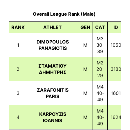
Overall League Rank (Male)
RANK
ATHLET
GEN
CAT
ID
M3
DIMOPOULOS
1
M
30-
1050
2
PANAGIOTIS
39
M2
ΣΤΑΜΑΤΙΟΥ
2
M
20-
3180
2
ΔΗΜΗΤΡΗΣ
29
M4
ZARAFONITIS
3
M
40-
1601
2
PARIS
49
M4
KARPOYZIS
4
M
40-
1624
2
IOANNIS
49