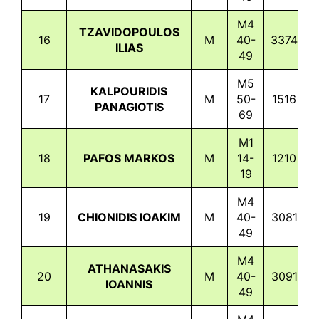
M4
TZAVIDOPOULOS
16
M
40-
3374
1
ILIAS
49
M5
KALPOURIDIS
17
M
50-
1516
1
PANAGIOTIS
69
M1
18
PAFOS MARKOS
M
14-
1210
1
19
M4
19
CHIONIDIS IOAKIM
M
40-
3081
1
49
M4
ATHANASAKIS
20
M
40-
3091
1
IOANNIS
49