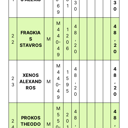
3
3
6
1
0
0
9
M
4
4
4
1
FRAGKIA
8
8
2
4
2
S
M
,
,
2
0-
0
STAVROS
2
2
4
6
0
0
9
M
4
4
4
1
XENOS
8
8
2
4
5
ALEXAND
M
,
,
3
0-
9
ROS
2
2
4
5
0
0
9
M
4
4
5
2
PROKOS
8
8
2
5
0
THEODO
M
,
,
4
0-
1