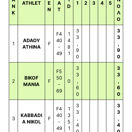
ATHLET
E
A
1
2
3
4
5
N
D
Ο
N
T
K
Λ
Ο
3
3
F4
1
3
3
ADAOY
40
4
1
F
,
,
ATHINA
-
8
9
9
49
1
0
0
3
3
F5
3
3
BIKOF
50
2
F
0
,
,
MANIA
-
6
6
69
0
0
3
3
F4
1
3
3
KABBADI
40
3
3
F
,
,
A NIKOL
-
5
4
4
49
1
0
0