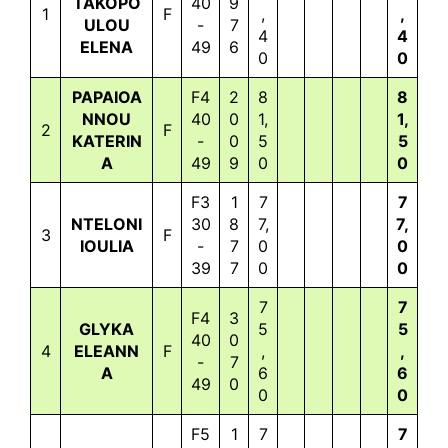
TAKOPO
40
9
1
F
,
,
ULOU
-
7
4
4
ELENA
49
6
0
0
PAPAIOA
F4
2
8
8
NNOU
40
0
1,
1,
2
F
KATERIN
-
0
5
5
A
49
9
0
0
F3
1
7
7
NTELONI
30
8
7,
7,
3
F
IOULIA
-
7
0
0
39
7
0
0
7
7
F4
3
GLYKA
5
5
40
0
4
ELEANN
F
,
,
-
7
A
6
6
49
0
0
0
F5
1
7
7