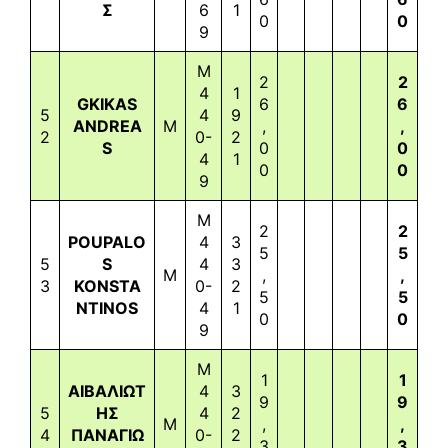
Σ
6
1
0
0
9
M
2
2
4
1
GKIKAS
6
6
5
4
9
ANDREA
M
,
,
2
0-
2
S
0
0
4
1
0
0
9
M
2
2
POUPALO
4
3
5
5
5
S
4
3
M
,
,
3
KONSTA
0-
2
5
5
NTINOS
4
1
0
0
9
M
1
1
ΑΙΒΑΛΙΩΤ
4
3
9
9
5
ΗΣ
4
2
M
,
,
4
ΠΑΝΑΓΙΩ
0-
2
3
3