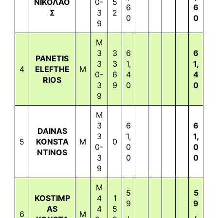
ΝΙΚΟΛΑΟ
0-
5
6
6
Σ
3
2
0
0
9
M
3
3
6
6
PANETIS
3
3
1,
1,
4
ELEFTHE
M
0-
6
4
4
RIOS
3
9
0
0
9
M
3
6
6
DAINAS
3
1,
1,
5
KONSTA
M
0
0-
0
0
NTINOS
3
0
0
9
M
5
5
KOSTIMP
4
1
9
9
AS
4
5
6
M
,
,