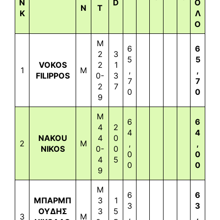
N
D
Ο
N
T
K
Λ
Ο
M
6
6
2
3
5
5
VOKOS
2
1
1
M
,
,
FILIPPOS
0-
3
7
7
2
7
0
0
9
M
6
6
4
2
4
4
NAKOU
4
0
2
M
,
,
NIKOS
0-
0
0
0
4
5
0
0
9
M
6
6
ΜΠΑΡΜΠ
3
1
3
3
ΟΥΔΗΣ
3
5
3
M
,
,