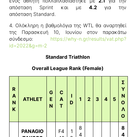
ενός αθλητή πολλαπλασιάστηκε με
2.1
για την
απόσταση Sprint και με
4.2
για την
απόσταση Standard.
4. Ολόκληρη η βαθμολόγια της WTL θα αναρτηθεί
της Παρασκευή 10, Ιουνίου στον παρακάτω
σύνδεσμο:
https://why-n.gr/results/vat.php?
id=2022&g=m-2
Standard Triathlon
Overall League Rank (Female)
Σ
R
Υ
G
C
A
I
Ν
ATHLET
E
A
1
2
3
4
5
N
D
Ο
N
T
K
Λ
Ο
8
8
PANAGIO
F4
1
4
4