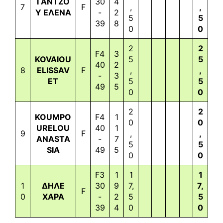
ΓΑΝΤΖΟ
30
4
7
F
,
,
Υ ΕΛΕΝΑ
-
2
5
5
39
8
0
0
2
2
F4
3
KOVAIOU
5
5
40
2
8
ELISSAV
F
,
,
-
3
ET
5
5
49
5
0
0
2
2
KOUMPO
F4
1
0
0
URELOU
40
1
9
F
,
,
ANASTA
-
7
5
5
SIA
49
5
0
0
F3
1
1
1
1
ΔΗΛΕ
30
9
7,
7,
F
0
ΧΑΡΑ
-
2
5
5
39
4
0
0