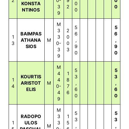
2
0-
9
0
KONSTA
0
3
2
0
NTINOS
0
9
M
5
5
3
2
BAIMPAS
6
6
1
3
0
ATHANA
M
,
,
3
0-
0
SIOS
9
9
3
3
0
0
9
M
5
5
4
1
KOURTIS
3
3
1
4
8
ARISTOT
M
,
,
4
0-
7
ELIS
6
6
4
6
0
0
9
M
5
5
RADOPO
3
1
3
3
1
ULOS
3
5
M
,
,
5
PASCHAL
0-
6