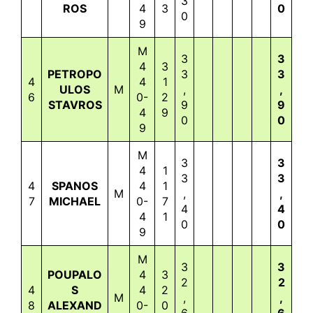
3
ROS
4
3
0
0
9
M
3
3
4
3
PETROPO
3
3
4
4
1
ULOS
M
,
,
6
0-
2
STAVROS
9
9
4
9
0
0
9
M
3
3
4
1
3
3
4
SPANOS
4
1
M
,
,
7
MICHAEL
0-
7
4
4
4
1
0
0
9
M
3
3
POUPALO
4
3
2
2
4
S
4
2
M
,
,
8
ALEXAND
0-
0
6
6