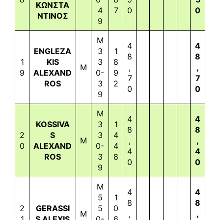
ΚΩΝΣΤΑ
4
7
0
0
ΝΤΙΝΟΣ
9
M
4
4
ENGLEZA
3
1
8
8
1
KIS
3
8
M
,
,
9
ALEXAND
0-
9
7
7
ROS
3
2
0
0
9
M
4
4
KOSSIVA
3
1
8
8
2
S
3
4
M
,
,
0
ALEXAND
0-
4
4
4
ROS
3
8
0
0
9
M
4
4
5
1
8
8
2
GERASSI
5
0
M
,
,
1
S ALEXIS
0-
6