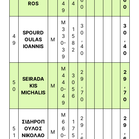
ROS
4
4
0
0
9
M
3
3
3
1
SPOURD
0
0
4
3
5
OULAS
M
,
,
9
0-
8
IOANNIS
4
4
3
2
0
0
9
M
2
2
4
3
SEIRADA
9
9
5
4
0
KIS
M
,
,
0
0-
5
MICHALIS
7
7
4
6
0
0
9
M
2
2
ΣΙΔΗΡΟΠ
6
1
9
9
5
ΟΥΛΟΣ
6
7
M
,
,
1
ΝΙΚΟΛΑΟ
0-
5
6
6