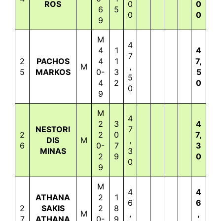
ROS
0
0
6
5
0
0
9
M
4
4
1
4
7
2
PACHOS
4
1
7,
M
,
5
MARKOS
0-
3
5
5
4
2
0
0
9
M
4
2
3
4
NESTORI
7
2
2
0
7,
DIS
M
,
6
0-
7
3
MINAS
3
2
9
0
0
9
M
4
4
ATHANA
2
1
6
6
2
SAKIS
2
8
M
,
,
7
ATHANA
0-
9