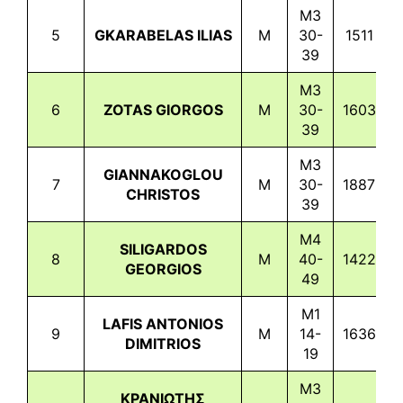
M3
5
GKARABELAS ILIAS
M
30-
1511
2
39
M3
6
ZOTAS GIORGOS
M
30-
1603
2
39
M3
GIANNAKOGLOU
7
M
30-
1887
2
CHRISTOS
39
M4
SILIGARDOS
8
M
40-
1422
2
GEORGIOS
49
M1
LAFIS ANTONIOS
9
M
14-
1636
2
DIMITRIOS
19
M3
ΚΡΑΝΙΩΤΗΣ