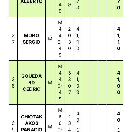
ALBERTO
7
7
4
9
0
0
9
M
4
2
4
4
3
MORO
4
0
1,
1,
M
7
SERGIO
0-
3
1
1
4
0
0
0
9
M
4
3
4
4
GOUEDA
3
4
3
1,
1,
RD
M
8
0-
0
0
0
CEDRIC
4
7
0
0
9
M
4
4
CHIOTAK
6
1
0
0
3
AKOS
6
3
M
,
,
9
PANAGIO
0-
4