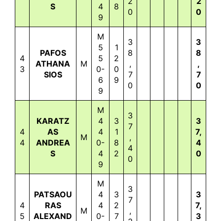
2
2
S
4
8
0
0
9
M
3
3
5
1
PAFOS
8
8
4
5
2
ATHANA
M
,
,
3
0-
0
SIOS
7
7
6
9
0
0
9
M
3
KARATZ
4
3
3
7
4
AS
4
1
7,
M
,
4
ANDREA
0-
8
4
4
S
4
2
0
0
9
M
3
PATSAOU
4
3
3
7
4
RAS
4
2
7,
M
,
5
ALEXAND
0-
7
3