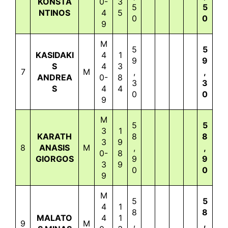
KONSTA
0-
3
5
5
NTINOS
4
5
0
0
9
M
5
5
KASIDAKI
4
1
9
9
S
4
3
7
M
,
,
ANDREA
0-
8
3
3
S
4
4
0
0
9
M
5
5
3
1
KARATH
8
8
3
9
8
ANASIS
M
,
,
0-
8
GIORGOS
9
9
3
9
0
0
9
M
5
5
4
1
8
8
MALATO
4
1
9
M
,
,