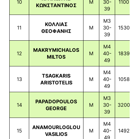
10
M
30-
1100
1
ΚΩΝΣΤΑΝΤΙΝΟΣ
39
M3
ΚΟΛΛΙΑΣ
11
M
30-
1530
1
ΘΕΟΦΑΝΗΣ
39
M4
MAKRYMICHALOS
12
M
40-
1839
1
MILTOS
49
M4
TSAGKARIS
13
M
40-
1058
1
ARISTOTELIS
49
M3
PAPADOPOULOS
14
M
30-
3200
1
GEORGE
39
M4
ANAMOURLOGLOU
15
M
40-
1492
1
VASILIOS
49