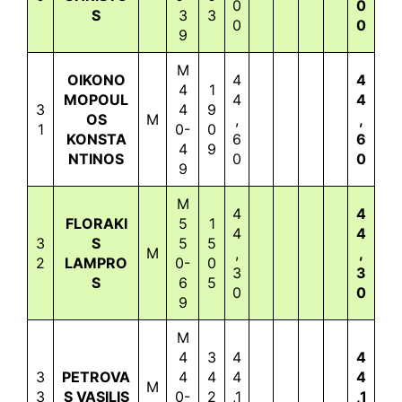
0
0
S
3
3
0
0
9
M
OIKONO
4
4
4
1
MOPOUL
4
4
3
4
9
OS
M
,
,
1
0-
0
KONSTA
6
6
4
9
NTINOS
0
0
9
M
4
4
FLORAKI
5
1
4
4
3
S
5
5
M
,
,
2
LAMPRO
0-
0
3
3
S
6
5
0
0
9
M
4
3
4
4
3
PETROVA
4
4
4
4
M
3
S VASILIS
0-
2
,1
,1