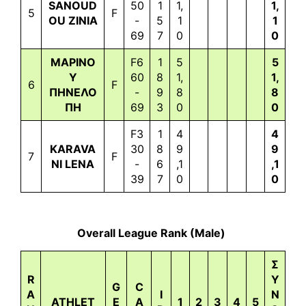
SANOUD
50
1
1,
1,
5
F
OU ZINIA
-
5
1
1
69
7
0
0
ΜΑΡΙΝΟ
F6
1
5
5
Υ
60
8
1,
1,
6
F
ΠΗΝΕΛΟ
-
9
8
8
ΠΗ
69
3
0
0
F3
1
4
4
KARAVA
30
8
9
9
7
F
NI LENA
-
6
,1
,1
39
7
0
0
Overall League Rank (Male)
Σ
R
Υ
G
C
A
I
Ν
ATHLET
E
A
1
2
3
4
5