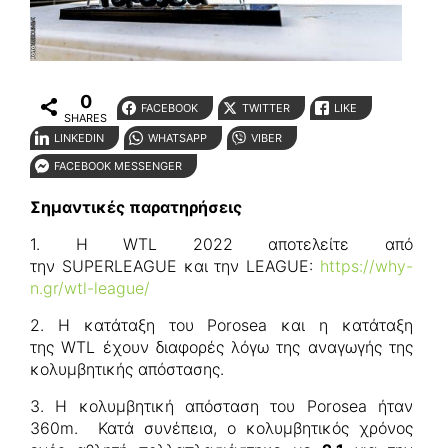
0
FACEBOOK
TWITTER
LIKE
SHARES
LINKEDIN
WHATSAPP
VIBER
FACEBOOK MESSENGER
Σημαντικές παρατηρήσεις
1. Η WTL 2022 αποτελείτε από
την SUPERLEAGUE και την LEAGUE:
https://why-
n.gr/wtl-league/
2. Η κατάταξη του Porosea και η κατάταξη
της WTL έχουν διαφορές λόγω της αναγωγής της
κολυμβητικής απόστασης.
3. Η κολυμβητική απόσταση του Porosea ήταν
360m. Κατά συνέπεια, ο κολυμβητικός χρόνος