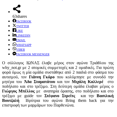
63
shares
FACEBOOK
TWITTER
LIKE
LINKEDIN
EMAIL
WHATSAPP
VIBER
FACEBOOK MESSENGER
Ο σύλλογος ΙΩΝΑΣ έλαβε μέρος στον αγώνα Τριάθλου της
why_not.gr με 2 ατομικές συμμετοχές και 2 ομαδικές. Για πρώτη
φορά όμως η μία ομάδα συστάθηκε από 2 παιδιά στο φάσμα του
αυτισμού, τον
Γιάννη Γκόρο
που κολύμπησε με συνοδό την
μητέρα του
Άδα Σταματάτου
και τον
Μιχάλη Καλλερέ
στο
ποδήλατο και στο τρέξιμο. Στη δεύτερη ομάδα έλαβαν μέρος ο
Γιώργος Μπέλλος
με αναπηρία όρασης, στο ποδήλατο και στο
τρέξιμο με guide τον
Στέφανο Στρεϊτς
και την
Βασιλική
Βουτζαλή
Ιδρύτρια του αγώνα Bring them back για την
επιστροφή των μαρμάρων του Παρθενώνα.