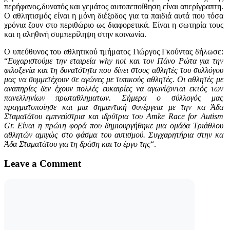
περήφανος,δυνατός και γεμάτος αυτοπεποίθηση είναι απερίγραπτη.
Ο αθλητισμός είναι η μόνη διέξοδος για τα παιδιά αυτά που τόσα
χρόνια ζουν στο περιθώριο ως διαφορετικά. Είναι η σωτηρία τους
και η αληθινή συμπερίληψη στην κοινωνία.
Ο υπεύθυνος του αθλητικού τμήματος Γιώργος Γκούντας δήλωσε:
“
Ευχαριστούμε την εταιρεία why not και τον Πάνο Ρώτα για την
φιλοξενία και τη δυνατότητα που δίνει στους αθλητές του συλλόγου
μας να συμμετέχουν σε αγώνες με τυπικούς αθλητές. Οι αθλητές με
αναπηρίες δεν έχουν πολλές ευκαιρίες να αγωνίζονται εκτός των
πανελληνίων πρωταθληματων. Σήμερα ο σύλλογός μας
πραγματοποίησε και μια σημαντική συνέργεια με την κα Άδα
Σταματάτου εμπνεύστρια και ιδρύτρια του Amke Race for Autism
Gr. Είναι η πρώτη φορά που δημιουργήθηκε μια ομάδα Τριάθλου
αθλητών αμιγώς στο φάσμα του αυτισμού. Συγχαρητήρια στην κα
Άδα Σταματάτου για τη δράση και το έργο της
“.
Leave a Comment
Comment