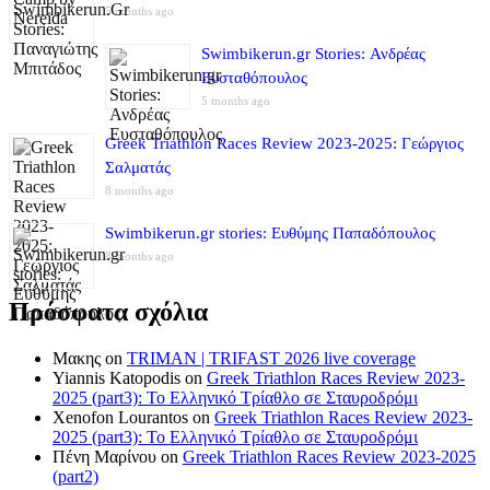
5 months ago
Swimbikerun.gr Stories: Ανδρέας
Ευσταθόπουλος
5 months ago
Greek Triathlon Races Review 2023-2025: Γεώργιος
Σαλματάς
8 months ago
Swimbikerun.gr stories: Ευθύμης Παπαδόπουλος
8 months ago
Πρόσφατα σχόλια
Μακης
on
TRIMAN | TRIFAST 2026 live coverage
Yiannis Katopodis
on
Greek Triathlon Races Review 2023-
2025 (part3): Το Ελληνικό Τρίαθλο σε Σταυροδρόμι
Xenofon Lourantos
on
Greek Triathlon Races Review 2023-
2025 (part3): Το Ελληνικό Τρίαθλο σε Σταυροδρόμι
Πένη Μαρίνου
on
Greek Triathlon Races Review 2023-2025
(part2)