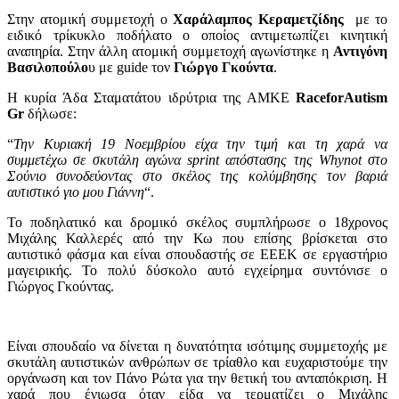
Στην ατομική συμμετοχή ο
Χαράλαμπος Κεραμετζίδης
με το
ειδικό τρίκυκλο ποδήλατο ο οποίος αντιμετωπίζει κινητική
αναπηρία. Στην άλλη ατομική συμμετοχή αγωνίστηκε η
Αντιγόνη
Βασιλοπούλο
υ με guide τον
Γιώργο Γκούντα
.
Η κυρία
Άδα Σταματάτου ιδρύτρια της AMKE
RaceforAutism
Gr
δήλωσε:
“
Την Κυριακή 19 Νοεμβρίου είχα την τιμή και τη χαρά να
συμμετέχω σε σκυτάλη αγώνα sprint απόστασης της Whynot στο
Σούνιο συνοδεύοντας στο σκέλος της κολύμβησης τον βαριά
αυτιστικό γιο μου Γιάννη
“.
Το ποδηλατικό και δρομικό σκέλος συμπλήρωσε ο 18χρονος
Μιχάλης Καλλερές από την Κω που επίσης βρίσκεται στο
αυτιστικό φάσμα και είναι σπουδαστής σε ΕΕΕΚ σε εργαστήριο
μαγειρικής. Το πολύ δύσκολο αυτό εγχείρημα συντόνισε ο
Γιώργος Γκούντας.
Είναι σπουδαίο να δίνεται η δυνατότητα ισότιμης συμμετοχής με
σκυτάλη αυτιστικών ανθρώπων σε τρίαθλο και ευχαριστούμε την
οργάνωση και τον Πάνο Ρώτα για την θετική του ανταπόκριση. Η
χαρά που ένιωσα όταν είδα να τερματίζει ο Μιχάλης