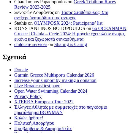
Charalampos Papadopoulos
on
Greek Triathlon Races
Review 2023-2025
Ξενοφών Λουράντος
on
Τάσος Σταθόπουλος: Στα
ανεξερεύνητα άδυτα της αντοχής
Stathis
on
OLYMPOSX 2024: Participants’ list
KONSTANTINOS BOTOPOULOS
on
6ο OCEANMAN
Greece | Chania – Crete 2024: Η μαγεία έχει πλέον όνομα,
εικόνα και ξεχωριστά συναισθήματα
childcare services
on
Sharing is Caring
Σχετικά
Donate
Garmin Greece Multisports Calendar 2026
Increase your support by making a donation
Live Broadcast test page
Open Water Swimming Calendar 2024
Privacy Policy
XTERRA European Tour 2022
Έλληνες Αθλητές με συμμετοχές στο παγκόσμιο
πρωτάθλημα IRONMAN
Καλώς ήρθατε!
Πολιτική Απορρήτου
Προβληθείτε & Διαφημιστείτε