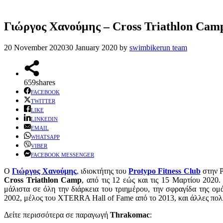
Γιώργος Χανούμης – Cross Triathlon Cam
20 November 2020
30 January 2020
by
swimbikerun team
659
shares
FACEBOOK
TWITTER
LIKE
LINKEDIN
EMAIL
WHATSAPP
VIBER
FACEBOOK MESSENGER
Ο
Γιώργος Χανούμης
,
ιδιοκτήτης του
Protypo Fitness Club
στην Ρ
Cross Triathlon Camp
, από τις 12 εώς και τις 15 Μαρτίου 2020.
μάλιστα σε όλη την διάρκεια του τριημέρου, την σφραγίδα της ο
2002, μέλος του XTERRA Hall of Fame από το 2013, και άλλες πολλέ
Δείτε περισσότερα σε παραγωγή
Thrakomac
: