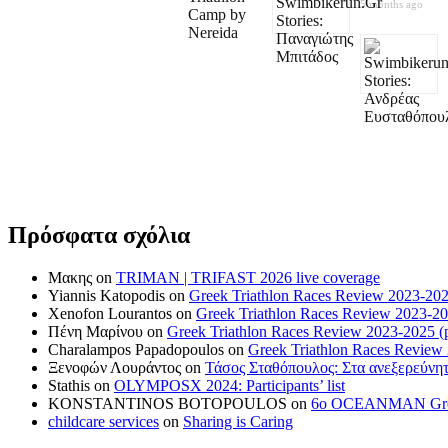
5 months ago
Πρόσφατα σχόλια
Μακης
on
TRIMAN | TRIFAST 2026 live coverage
Yiannis Katopodis
on
Greek Triathlon Races Review 2023-202
Xenofon Lourantos
on
Greek Triathlon Races Review 2023-20
Πένη Μαρίνου
on
Greek Triathlon Races Review 2023-2025 (p
Charalampos Papadopoulos
on
Greek Triathlon Races Review
Ξενοφών Λουράντος
on
Τάσος Σταθόπουλος: Στα ανεξερεύνητ
Stathis
on
OLYMPOSX 2024: Participants’ list
KONSTANTINOS BOTOPOULOS
on
6ο OCEANMAN Greece 
childcare services
on
Sharing is Caring