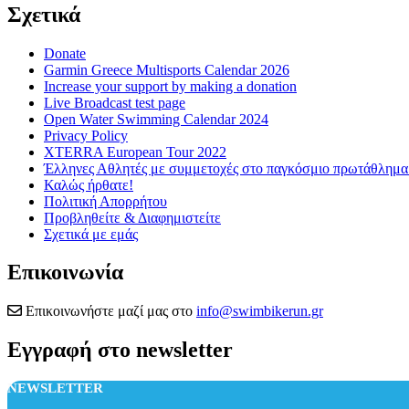
Σχετικά
Donate
Garmin Greece Multisports Calendar 2026
Increase your support by making a donation
Live Broadcast test page
Open Water Swimming Calendar 2024
Privacy Policy
XTERRA European Tour 2022
Έλληνες Αθλητές με συμμετοχές στο παγκόσμιο πρωτάθλ
Καλώς ήρθατε!
Πολιτική Απορρήτου
Προβληθείτε & Διαφημιστείτε
Σχετικά με εμάς
Επικοινωνία
Επικοινωνήστε μαζί μας στο
info@swimbikerun.gr
Εγγραφή στο newsletter
NEWSLETTER