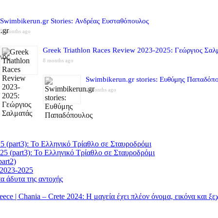
Swimbikerun.gr Stories: Ανδρέας Ευσταθόπουλος
5 months ago
Greek Triathlon Races Review 2023-2025: Γεώργιος Σαλ
8 months ago
Swimbikerun.gr stories: Ευθύμης Παπαδόπ
8 months ago
5 (part3): Το Ελληνικό Τρίαθλο σε Σταυροδρόμι
25 (part3): Το Ελληνικό Τρίαθλο σε Σταυροδρόμι
art2)
 2023-2025
α άδυτα της αντοχής
| Chania – Crete 2024: Η μαγεία έχει πλέον όνομα, εικόνα και ξ