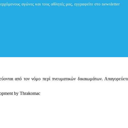
περχόμενους αγώνες και τους αθλητές μας, εγγραφείτε στο newsletter
ατεύονται από τον νόμο περί πνευματικών δικαιωμάτων. Απαγορεύε
elopment by Thrakomac