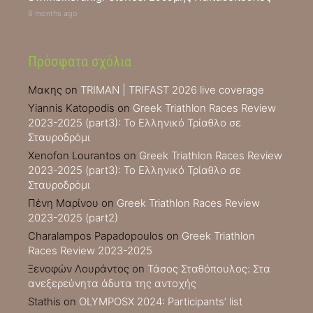
8 months ago
Πρόσφατα σχόλια
Μακης
on
TRIMAN | TRIFAST 2026 live coverage
Yiannis Katopodis
on
Greek Triathlon Races Review
2023-2025 (part3): Το Ελληνικό Τρίαθλο σε
Σταυροδρόμι
Xenofon Lourantos
on
Greek Triathlon Races Review
2023-2025 (part3): Το Ελληνικό Τρίαθλο σε
Σταυροδρόμι
Πένη Μαρίνου
on
Greek Triathlon Races Review
2023-2025 (part2)
Charalampos Papadopoulos
on
Greek Triathlon
Races Review 2023-2025
Ξενοφών Λουράντος
on
Τάσος Σταθόπουλος: Στα
ανεξερεύνητα άδυτα της αντοχής
Stathis
on
OLYMPOSX 2024: Participants’ list