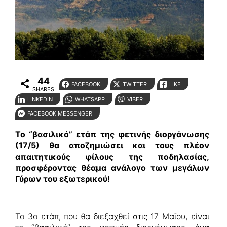
44
FACEBOOK
TWITTER
LIKE
SHARES
LINKEDIN
WHATSAPP
VIBER
FACEBOOK MESSENGER
Το “βασιλικό” ετάπ της φετινής διοργάνωσης
(17/5) θα αποζημιώσει και τους πλέον
απαιτητικούς φίλους της ποδηλασίας,
προσφέροντας θέαμα ανάλογο των μεγάλων
Γύρων του εξωτερικού!
Το 3ο ετάπ, που θα διεξαχθεί στις 17 Μαΐου, είναι