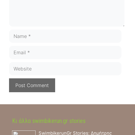
Name
Email
Website
Κι άλλα swimbikerun.gr stories
SwimbikerunGr Stories: Δημήτρης