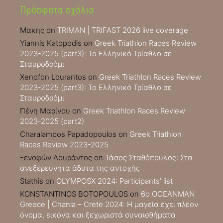
Πρόσφατα σχόλια
Μακης
on
TRIMAN | TRIFAST 2026 live coverage
Yiannis Katopodis
on
Greek Triathlon Races Review
2023-2025 (part3): Το Ελληνικό Τρίαθλο σε
Σταυροδρόμι
Xenofon Lourantos
on
Greek Triathlon Races Review
2023-2025 (part3): Το Ελληνικό Τρίαθλο σε
Σταυροδρόμι
Πένη Μαρίνου
on
Greek Triathlon Races Review
2023-2025 (part2)
Charalampos Papadopoulos
on
Greek Triathlon
Races Review 2023-2025
Ξενοφών Λουράντος
on
Τάσος Σταθόπουλος: Στα
ανεξερεύνητα άδυτα της αντοχής
Stathis
on
OLYMPOSX 2024: Participants’ list
KONSTANTINOS BOTOPOULOS
on
6ο OCEANMAN
Greece | Chania – Crete 2024: Η μαγεία έχει πλέον
όνομα, εικόνα και ξεχωριστά συναισθήματα