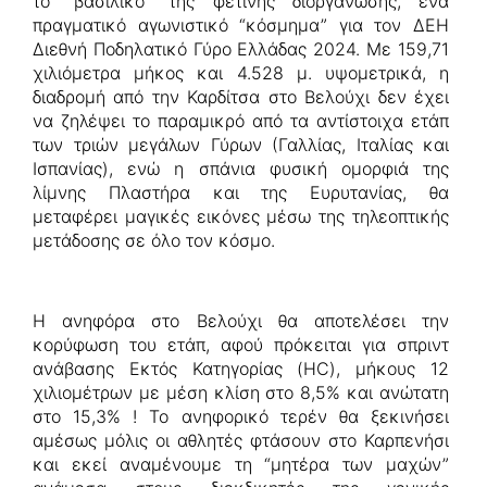
το “βασιλικό” της φετινής διοργάνωσης, ένα
πραγματικό αγωνιστικό “κόσμημα” για τον ΔΕΗ
Διεθνή Ποδηλατικό Γύρο Ελλάδας 2024. Με 159,71
χιλιόμετρα μήκος και 4.528 μ. υψομετρικά, η
διαδρομή από την Καρδίτσα στο Βελούχι δεν έχει
να ζηλέψει το παραμικρό από τα αντίστοιχα ετάπ
των τριών μεγάλων Γύρων (Γαλλίας, Ιταλίας και
Ισπανίας), ενώ η σπάνια φυσική ομορφιά της
λίμνης Πλαστήρα και της Ευρυτανίας, θα
μεταφέρει μαγικές εικόνες μέσω της τηλεοπτικής
μετάδοσης σε όλο τον κόσμο.
Η ανηφόρα στο Βελούχι θα αποτελέσει την
κορύφωση του ετάπ, αφού πρόκειται για σπριντ
ανάβασης Εκτός Κατηγορίας (HC), μήκους 12
χιλιομέτρων με μέση κλίση στο 8,5% και ανώτατη
στο 15,3% ! Το ανηφορικό τερέν θα ξεκινήσει
αμέσως μόλις οι αθλητές φτάσουν στο Καρπενήσι
και εκεί αναμένουμε τη “μητέρα των μαχών”