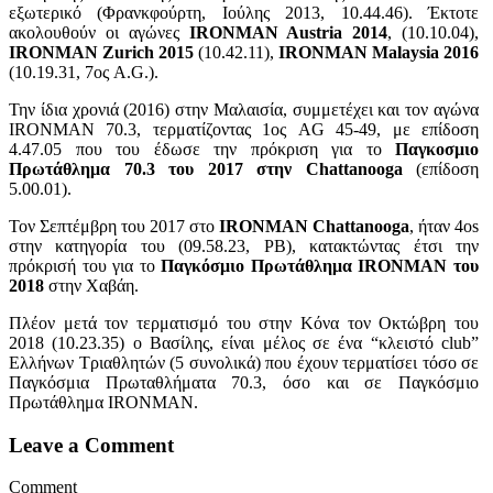
εξωτερικό (Φρανκφούρτη, Ιούλης 2013, 10.44.46). Έκτοτε
ακολουθούν οι αγώνες
IRONMAN Austria 2014
, (10.10.04),
IRONMAN Zurich 2015
(10.42.11),
IRONMAN Malaysia 2016
(10.19.31, 7ος A.G.).
Την ίδια χρονιά (2016) στην Μαλαισία, συμμετέχει και τον αγώνα
IRONMAN 70.3, τερματίζοντας 1ος AG 45-49, με επίδοση
4.47.05 που του έδωσε την πρόκριση για το
Παγκοσμιο
Πρωτάθλημα 70.3 του 2017 στην Chattanooga
(επίδοση
5.00.01).
Τον Σεπτέμβρη του 2017 στο
IRONMAN Chattanooga
, ήταν 4os
στην κατηγορία του (09.58.23, PB), κατακτώντας έτσι την
πρόκρισή του για το
Παγκόσμιο Πρωτάθλημα IRONMAN του
2018
στην Χαβάη.
Πλέον μετά τον τερματισμό του στην Κόνα τον Οκτώβρη του
2018 (10.23.35) ο Βασίλης, είναι μέλος σε ένα “κλειστό club”
Ελλήνων Τριαθλητών (5 συνολικά) που έχουν τερματίσει τόσο σε
Παγκόσμια Πρωταθλήματα 70.3, όσο και σε Παγκόσμιο
Πρωτάθλημα IRONMAN.
Leave a Comment
Comment