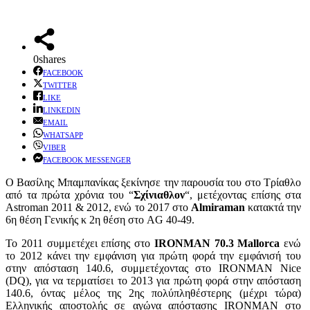
0
shares
FACEBOOK
TWITTER
LIKE
LINKEDIN
EMAIL
WHATSAPP
VIBER
FACEBOOK MESSENGER
Ο Βασίλης Μπαμπανίκας ξεκίνησε την παρουσία του στο Τρίαθλο
από τα πρώτα χρόνια του “
Σχίνιαθλον
“, μετέχοντας επίσης στα
Astroman 2011 & 2012, ενώ το 2017 στο
Almiraman
κατακτά την
6η θέση Γενικής κ 2η θέση στο AG 40-49.
Το 2011 συμμετέχει επίσης στο
ΙRONΜAN 70.3 Mallorca
ενώ
το 2012 κάνει την εμφάνιση για πρώτη φορά την εμφάνισή του
στην απόσταση 140.6, συμμετέχοντας στο IRONMAN Nice
(DQ), για να τερματίσει το 2013 για πρώτη φορά στην απόσταση
140.6, όντας μέλος της 2ης πολύπληθέστερης (μέχρι τώρα)
Ελληνικής αποστολής σε αγώνα απόστασης IRONMAN στο