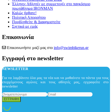
Έλληνες Αθλητές με συμμετοχές στο παγκόσμιο
πρωτάθλημα IRONMAN
Καλώς ήρθατε!
Πολιτική Απορρήτου
Προβληθείτε & Διαφημιστείτε
Σχετικά με εμάς
Επικοινωνία
Επικοινωνήστε μαζί μας στο
info@swimbikerun.gr
Εγγραφή στο newsletter
NEWSLETTER
Για να λαμβάνετε όλα μας τα νέα και να μαθαίνετε τα πάντα για τους
επερχόμενους αγώνες και τους αθλητές μας, εγγραφείτε στο
newsletter