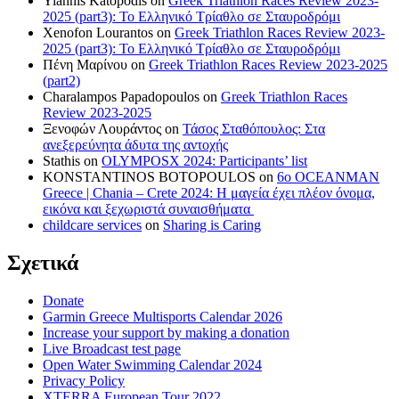
Yiannis Katopodis
on
Greek Triathlon Races Review 2023-
2025 (part3): Το Ελληνικό Τρίαθλο σε Σταυροδρόμι
Xenofon Lourantos
on
Greek Triathlon Races Review 2023-
2025 (part3): Το Ελληνικό Τρίαθλο σε Σταυροδρόμι
Πένη Μαρίνου
on
Greek Triathlon Races Review 2023-2025
(part2)
Charalampos Papadopoulos
on
Greek Triathlon Races
Review 2023-2025
Ξενοφών Λουράντος
on
Τάσος Σταθόπουλος: Στα
ανεξερεύνητα άδυτα της αντοχής
Stathis
on
OLYMPOSX 2024: Participants’ list
KONSTANTINOS BOTOPOULOS
on
6ο OCEANMAN
Greece | Chania – Crete 2024: Η μαγεία έχει πλέον όνομα,
εικόνα και ξεχωριστά συναισθήματα
childcare services
on
Sharing is Caring
Σχετικά
Donate
Garmin Greece Multisports Calendar 2026
Increase your support by making a donation
Live Broadcast test page
Open Water Swimming Calendar 2024
Privacy Policy
XTERRA European Tour 2022