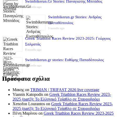
Swimbikerun.Gr Stories: Παναγιώτης Μπιτάδος
5 months ago
Swimbikerun.gr Stories: Ανδρέας
Ευσταθόπουλος
5 months ago
Greek Triathlon Races Review 2023-2025: Γεώργιος
Σαλματάς
8 months ago
Swimbikerun.gr stories: Ευθύμης Παπαδόπουλος
8 months ago
Πρόσφατα σχόλια
Μακης
on
TRIMAN | TRIFAST 2026 live coverage
Yiannis Katopodis
on
Greek Triathlon Races Review 2023-
2025 (part3): Το Ελληνικό Τρίαθλο σε Σταυροδρόμι
Xenofon Lourantos
on
Greek Triathlon Races Review 2023-
2025 (part3): Το Ελληνικό Τρίαθλο σε Σταυροδρόμι
Πένη Μαρίνου
on
Greek Triathlon Races Review 2023-2025