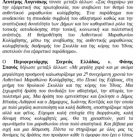
Λευτέρης Αυγενάκης
τόνισε μεταξύ άλλων:
«Σας συγχαίρω για
την εξαιρετική σας πρωτοβουλία, που αναβιώνει τον θεσμό του
αυθεντικού μαραθωνίου κολύμβησης. Ένα παράδειγμα που
αναδεικνύει τη σπουδαία συμβολή του αθλητισμού καθώς και την
αναπτυξιακή δυνατότητα των Δήμων και τον καθοριστικό ρόλο της
τοπικής αυτοδιοίκησης στην τοπική, κοινωνική και πολιτιστική
ανάπτυξη. Η θεσμοθέτηση του Αυθεντικού Μαραθωνίου
Κολύμβησης, μέσω της αναβίωσης της αυθεντικής μαραθώνιας
κολυμβητικής διαδρομής του Σκυλλία και της κόρης του Ύδνας
αποτελούν ένα εξαιρετικό παράδειγμα».
Ο
Περιφερειάρχης Στερεάς Ελλάδας,
κ.
Φάνης
Σπανός
δήλωσε μεταξύ άλλων:
«Με μεγάλη χαρά και με ακόμα
η
μεγαλύτερη προσμονή καλωσορίζουμε για 2
συνεχόμενη χρονιά τον
Αυθεντικό Μαραθώνιο Κολύμβησης, στο Πευκί της Εύβοιας, στη
μνήμη του θρυλικού Σκυλλία και της κόρης του Ύδνας. Μια
ξεχωριστή δράση που συνδυάζει τον αθλητισμό, την ιστορία, τον
πολιτισμό μας. Μια δράση που εμπνεύστηκε και ξεκίνησε ο Δήμος
Ιστιαίας-Αιδηψού και ο Δήμαρχος, Ιωάννης Κοντζιάς και την οποία
με πολύ μεγάλη ικανοποίηση και καλή διάθεση, υποστηρίζουμε πέρσι
αλλά και φέτος. Εύχομαι καλή επιτυχία στη διοργάνωση, καλή
δύναμη στους κολυμβητές μας. Θα τη χρειαστούν, γιατί τα
αγωνίσματα του μαραθωνίου είναι πολύ απαιτητικά. Και βέβαια μια
ευχή και μια δέσμευση. Πάντα να στηρίζουμε με όλες μας τις
δυνάμεις τις δράσεις που προάγουν κάθε τι όμορφο που έχει ο τόπος