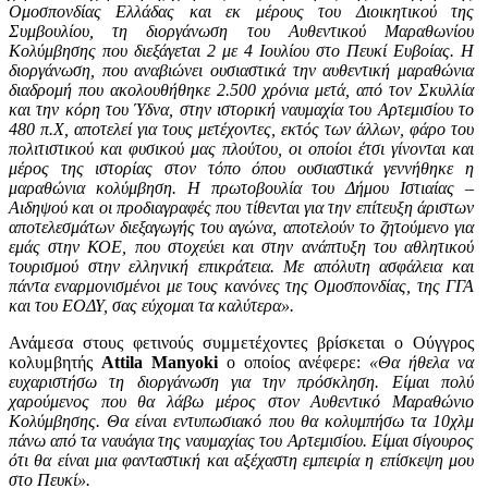
Ομοσπονδίας Ελλάδας και εκ μέρους του Διοικητικού της
Συμβουλίου, τη διοργάνωση του Αυθεντικού Μαραθωνίου
Κολύμβησης που διεξάγεται 2 με 4 Ιουλίου στο Πευκί Ευβοίας. Η
διοργάνωση, που αναβιώνει ουσιαστικά την αυθεντική μαραθώνια
διαδρομή που ακολουθήθηκε 2.500 χρόνια μετά, από τον Σκυλλία
και την κόρη του Ύδνα, στην ιστορική ναυμαχία του Αρτεμισίου το
480 π.Χ, αποτελεί για τους μετέχοντες, εκτός των άλλων, φάρο του
πολιτιστικού και φυσικού μας πλούτου, οι οποίοι έτσι γίνονται και
μέρος της ιστορίας στον τόπο όπου ουσιαστικά γεννήθηκε η
μαραθώνια κολύμβηση. Η πρωτοβουλία του Δήμου Ιστιαίας –
Αιδηψού και οι προδιαγραφές που τίθενται για την επίτευξη άριστων
αποτελεσμάτων διεξαγωγής του αγώνα, αποτελούν το ζητούμενο για
εμάς στην ΚΟΕ, που στοχεύει και στην ανάπτυξη του αθλητικού
τουρισμού στην ελληνική επικράτεια. Με απόλυτη ασφάλεια και
πάντα εναρμονισμένοι με τους κανόνες της Ομοσπονδίας, της ΓΓΑ
και του ΕΟΔΥ, σας εύχομαι τα καλύτερα».
Ανάμεσα στους φετινούς συμμετέχοντες βρίσκεται ο Ούγγρος
κολυμβητής
Attila
Manyoki
ο οποίος ανέφερε:
«Θα ήθελα να
ευχαριστήσω τη διοργάνωση για την πρόσκληση. Είμαι πολύ
χαρούμενος που θα λάβω μέρος στον Αυθεντικό Μαραθώνιο
Κολύμβησης. Θα είναι εντυπωσιακό που θα κολυμπήσω τα 10χλμ
πάνω από τα ναυάγια της ναυμαχίας του Αρτεμισίου. Είμαι σίγουρος
ότι θα είναι μια φανταστική και αξέχαστη εμπειρία η επίσκεψη μου
στο Πευκί».