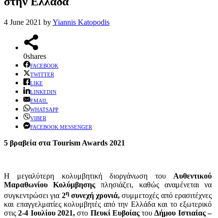
στην Ελλάδα
4 June 2021
by
Yiannis Katopodis
0
shares
FACEBOOK
TWITTER
LIKE
LINKEDIN
EMAIL
WHATSAPP
VIBER
FACEBOOK MESSENGER
5 βραβεία στα Tourism Awards 2021
Η μεγαλύτερη κολυμβητική διοργάνωση του
Αυθεντικού
Μαραθωνίου Κολύμβησης
πλησιάζει, καθώς αναμένεται να
η
συγκεντρώσει για
2
συνεχή χρονιά,
συμμετοχές από ερασιτέχνες
και επαγγελματίες κολυμβητές από την Ελλάδα και το εξωτερικό
στις
2-4 Ιουλίου 2021,
στο
Πευκί Ευβοίας
του
Δήμου Ιστιαίας –