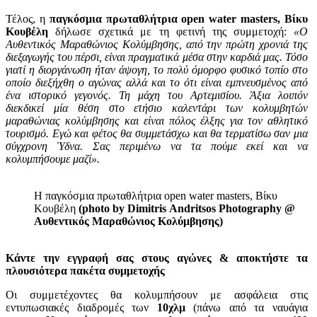
Τέλος, η
παγκόσμια πρωταθλήτρια open water masters, Βίκυ
Κουβέλη
δήλωσε σχετικά με τη φετινή της συμμετοχή:
«Ο
Αυθεντικός Μαραθώνιος Κολύμβησης, από την πρώτη χρονιά της
διεξαγωγής του πέρσι, είναι πραγματικά μέσα στην καρδιά μας. Τόσο
γιατί η διοργάνωση ήταν άψογη, το πολύ όμορφο φυσικό τοπίο στο
οποίο διεξήχθη ο αγώνας αλλά και το ότι είναι εμπνευσμένος από
ένα ιστορικό γεγονός. Τη μάχη του Αρτεμισίου. Άξια λοιπόν
διεκδικεί μία θέση στο ετήσιο καλεντάρι των κολυμβητών
μαραθώνιας κολύμβησης και είναι πόλος έλξης για τον αθλητικό
τουρισμό. Εγώ και φέτος θα συμμετάσχω και θα τερματίσω σαν μια
σύγχρονη Ύδνα. Σας περιμένω να τα πούμε εκεί και να
κολυμπήσουμε μαζί».
H παγκόσμια πρωταθλήτρια open water masters, Βίκυ
Κουβέλη
(photo by Dimitris Andritsos Photography @
Αυθεντικός Μαραθώνιος Κολύμβησης)
Κάντε την εγγραφή σας στους αγώνες & αποκτήστε τα
πλουσιότερα πακέτα συμμετοχής
Οι συμμετέχοντες θα κολυμπήσουν με ασφάλεια στις
εντυπωσιακές διαδρομές των
10χλμ
(πάνω από τα ναυάγια