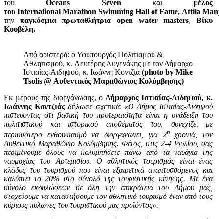
του
Oceans Seven
και
μέλος
του International Marathon Swimming Hall of Fame, Attila Ma
την
παγκόσμια πρωταθλήτρια open water masters, Βίκυ
Κουβέλη.
Από αριστερά: ο Υφυπουργός Πολιτισμού &
Αθλητισμού, κ. Λευτέρης Αυγενάκης με τον Δήμαρχο
Ιστιαίας-Αιδηψού, κ. Ιωάννη Κοντζιά
(photo by Mike
Tsolis @ Αυθεντικός Μαραθώνιος Κολύμβησης)
Εκ μέρους της διοργάνωσης, ο
Δήμαρχος Ιστιαίας-Αιδηψού, κ.
Ιωάννης Κοντζιάς
δήλωσε σχετικά:
«Ο Δήμος Ιστιαίας-Αιδηψού
πιστεύοντας ότι βασική του προτεραιότητα είναι η ανάδειξη του
πολιτιστικού και ιστορικού αποθέματός του, συνεχίζει με
η
περισσότερο ενθουσιασμό να διοργανώνει, για 2
χρονιά, τον
Αυθεντικό Μαραθώνιο Κολύμβησης. Φέτος, στις 2-4 Ιουλίου, σας
περιμένουμε όλους να κολυμπήσετε πάνω από τα ναυάγια της
ναυμαχίας του Αρτεμισίου. Ο αθλητικός τουρισμός είναι ένας
κλάδος του τουρισμού που είναι εξαιρετικά αναπτυσσόμενος και
καλύπτει το 20% στο σύνολό της τουριστικής κίνησης. Με ένα
σύνολο εκδηλώσεων σε όλη την επικράτεια του Δήμου μας,
στοχεύουμε να καταστήσουμε τον αθλητικό τουρισμό έναν από τους
κύριους πυλώνες του τουριστικού μας προϊόντος».