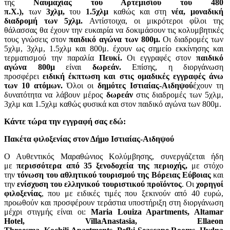
της
Ναυμαχίας του Αρτεμισίου του 480
π.Χ.),
των
3χλμ,
του
1.5χλμ
καθώς και στη
νέα, μοναδική
διαδρομή των 5χλμ.
Αντίστοιχα, οι μικρότεροι φίλοι της
θάλασσας θα έχουν την ευκαιρία να δοκιμάσουν τις κολυμβητικές
τους γνώσεις στον
παιδικό αγώνα των 800μ.
Οι διαδρομές των
5χλμ, 3χλμ, 1.5χλμ και 800μ. έχουν ως σημείο εκκίνησης και
τερματισμού
την παραλία
Πευκί.
Οι εγγραφές στον
παιδικό
αγώνα 800μ
είναι
δωρεάν.
Επίσης, η διοργάνωση
προσφέρει
ειδική έκπτωση και στις ομαδικές εγγραφές άνω
των 10 ατόμων.
Όλοι οι
δημότες Ιστιαίας-Αιδηψού
έχουν τη
δυνατότητα να λάβουν μέρος
δωρεάν
στις διαδρομές των 5χλμ,
3χλμ και 1.5χλμ καθώς φυσικά και στον παιδικό αγώνα των 800μ.
Κάντε τώρα την εγγραφή σας εδώ:
Πακέτα φιλοξενίας
στον Δήμο Ιστιαίας-Αιδηψού
Ο Αυθεντικός Μαραθώνιος Κολύμβησης, συνεργάζεται ήδη
με
περισσότερα από 35 ξενοδοχεία της περιοχής,
με στόχο
την
τόνωση του αθλητικού τουρισμού της Βόρειας Εύβοιας
και
την
ενίσχυση του ελληνικού τουριστικού προϊόντος
. Οι
χορηγοί
φιλοξενίας
, που με ειδικές τιμές που ξεκινούν από 40 ευρώ,
προωθούν και προσφέρουν τεράστια υποστήριξη στη διοργάνωση
μέχρι στιγμής είναι οι:
Maria Louiza Apartments, Altamar
Hotel,
Villa
Anastasia
, Ellaeon