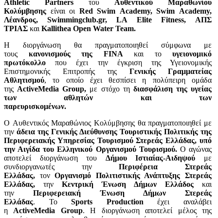
Athletic
Partners
του
Αυθεντικού Μαραθωνίου
Κολύμβησης
είναι οι
Red
Swim
Academy
,
Swim
Academy
,
Λέανδρος,
Swimmingclub
.
gr
,
LA
Elite
Fitness
, ΑΠΣ
ΤΡΙΑΣ
και
Kallithea
Open
Water
Team
.
Η διοργάνωση θα πραγματοποιηθεί σύμφωνα με
τους
κανονισμούς της
FINA
και το
υγειονομικό
πρωτόκολλο
που έχει την έγκριση της Υγειονομικής
Επιστημονικής Επιτροπής της
Γενικής Γραμματείας
Αθλητισμού
, το οποίο έχει θεσπίσει η πολύπειρη ομάδα
της
ActiveMedia
Group
,
με στόχο τη
διασφάλιση της υγείας
των αθλητών και των
παρευρισκομένων.
Ο Αυθεντικός Μαραθώνιος Κολύμβησης θα πραγματοποιηθεί με
την
άδεια της Γενικής Διεύθυνσης
Τουριστικής Πολιτικής της
Περιφερειακής Υπηρεσίας Τουρισμού Στερεάς Ελλάδας,
υπό
την Αιγίδα του Ελληνικού Οργανισμού Τουρισμού.
Ο αγώνας
αποτελεί διοργάνωση
του
Δήμου Ιστιαίας-Αιδηψού
με
συνδιοργανωτές την
Περιφέρεια Στερεάς
Ελλάδας,
τον
Οργανισμό Πολιτιστικής Ανάπτυξης Στερεάς
Ελλάδας,
την
Κεντρική Ένωση Δήμων Ελλάδος
και
την
Περιφερειακή Ένωση Δήμων Στερεάς
Ελλάδας
. Το
Sports
Production
έχει αναλάβει
η
ActiveMedia
Group
.
Η διοργάνωση αποτελεί μέλος της