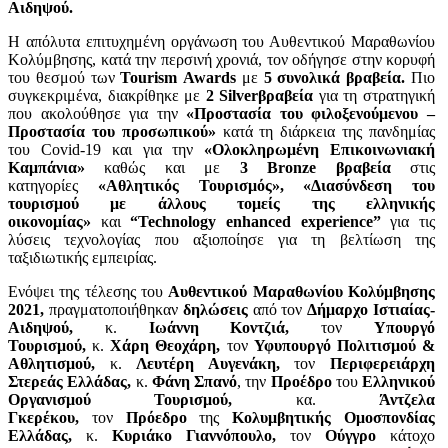
Αιδηψού.
Η απόλυτα επιτυχημένη οργάνωση του Αυθεντικού Μαραθωνίου
Κολύμβησης, κατά την περσινή χρονιά, τον οδήγησε στην κορυφή
του θεσμού των
Tourism
Awards
με
5 συνολικά βραβεία.
Πιο
συγκεκριμένα, διακρίθηκε με
2
Silver
βραβεία
για τη στρατηγική
που ακολούθησε για την
«Προστασία του φιλοξενούμενου –
Προστασία του προσωπικού»
κατά τη διάρκεια της πανδημίας
του Covid-19 και για την
«Ολοκληρωμένη Επικοινωνιακή
Καμπάνια»
καθώς και με
3
Bronze
βραβεία
στις
κατηγορίες
«Αθλητικός Τουρισμός»,
«Διασύνδεση του
τουρισμού με άλλους τομείς της ελληνικής
οικονομίας»
και
“
Technology
enhanced
experience
”
για τις
λύσεις τεχνολογίας που αξιοποίησε για τη βελτίωση της
ταξιδιωτικής εμπειρίας.
Ενόψει της τέλεσης του
Αυθεντικού Μαραθωνίου Κολύμβησης
2021,
πραγματοποιήθηκαν
δηλώσεις
από τον
Δήμαρχο Ιστιαίας-
Αιδηψού,
κ.
Ιωάννη Κοντζιά,
τον
Υπουργό
Τουρισμού,
κ.
Χάρη Θεοχάρη,
τον
Υφυπουργό Πολιτισμού &
Αθλητισμού,
κ.
Λευτέρη Αυγενάκη,
τον
Περιφερειάρχη
Στερεάς Ελλάδας,
κ.
Φάνη Σπανό
, την
Προέδρο
του
Ελληνικού
Οργανισμού Τουρισμού,
κα.
Άντζελα
Γκερέκου,
τον
Πρόεδρο
της
Κολυμβητικής Ομοσπονδίας
Ελλάδας,
κ.
Κυριάκο Γιαννόπουλο,
τον
Ούγγρο
κάτοχο