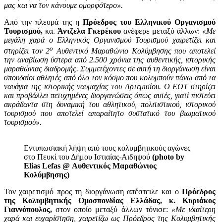
μας και να τον κάνουμε ομορφότερο».
Από την πλευρά της η
Πρόεδρος του Ελληνικού Οργανισμού
Τουρισμού,
κα.
Άντζελα Γκερέκου
ανέφερε μεταξύ άλλων:
«Με
μεγάλη χαρά ο Ελληνικός Οργανισμού Τουρισμού χαιρετίζει και
ο
στηρίζει τον 2
Αυθεντικό Μαραθώνιο Κολύμβησης που αποτελεί
την αναβίωση ύστερα από 2.500 χρόνια της αυθεντικής, ιστορικής
μαραθώνιας διαδρομής. Συμμετέχοντες σε αυτή τη διοργάνωση είναι
σπουδαίοι αθλητές από όλο τον κόσμο που κολυμπούν πάνω από τα
ναυάγια της ιστορικής ναυμαχίας του Αρτεμισίου. Ο ΕΟΤ στηρίζει
και προβάλλει πετυχημένες διοργανώσεις όπως αυτές, γιατί πιστεύει
ακράδαντα στη δυναμική του αθλητικού, πολιτιστικού, ιστορικού
τουρισμού που αποτελεί απαραίτητο συστατικό του βιωματικού
τουρισμού».
Εντυπωσιακή λήψη από τους κολυμβητικούς αγώνες
στο Πευκί του Δήμου Ιστιαίας-Αιδηψού
(photo by
Elias Lefas @ Αυθεντικός Μαραθώνιος
Κολύμβησης)
Τον χαιρετισμό προς τη διοργάνωση απέστειλε και ο
Πρόεδρος
της Κολυμβητικής Ομοσπονδίας Ελλάδας, κ. Κυριάκος
Γιαννόπουλος,
στον οποίο μεταξύ άλλων τόνισε:
«Με ιδιαίτερη
χαρά και ευχαρίστηση, χαιρετίζω ως Πρόεδρος της Κολυμβητικής