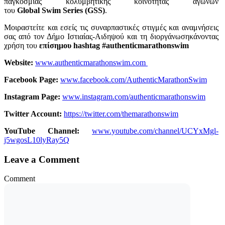
παγκόσμιας κολυμβητικής κοινότητας αγώνων
του
Global
Swim
Series
(
GSS
)
.
Μοιραστείτε και εσείς τις συναρπαστικές στιγμές και αναμνήσεις
σας από τον Δήμο Ιστιαίας-Αιδηψού και τη διοργάνωσηκάνοντας
χρήση του
επίσημου
hashtag
#
authenticmarathonswim
Website:
www.authenticmarathonswim.com
Facebook Page:
www.facebook.com/AuthenticMarathonSwim
Instagram Page:
www.instagram.com/authenticmarathonswim
Twitter Account:
https://twitter.com/themarathonswim
YouTube Channel:
www.youtube.com/channel/UCYxMgl-
j5wgosL10lyRay5Q
Leave a Comment
Comment