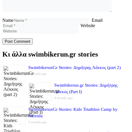
Name
Email
Website
Κι άλλα swimbikerun.gr stories
SwimbikerunGr Stories: Δημήτρης Λέκκος (part 2)
4 months ago
Swimbikerun.gr Stories: Δημήτρης
Λέκκος (Part I)
4 months ago
SwimbikerunGr Stories: Kids Triathlon Camp by
Nereida
5 months ago