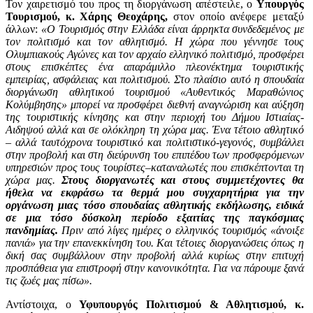
Τον χαιρετισμό του προς τη διοργάνωση απέστειλε, ο
Υπουργός
Τουρισμού, κ. Χάρης Θεοχάρης,
στον οποίο ανέφερε μεταξύ
άλλων:
«O Τουρισμός στην Ελλάδα είναι άρρηκτα συνδεδεμένος με
τον πολιτισμό και τον αθλητισμό. Η χώρα που γέννησε τους
Ολυμπιακούς Αγώνες και τον αρχαίο ελληνικό πολιτισμό, προσφέρει
στους επισκέπτες ένα απαράμιλλο πλεονέκτημα τουριστικής
εμπειρίας, ασφάλειας και πολιτισμού. Στο πλαίσιο αυτό η σπουδαία
διοργάνωση αθλητικού τουρισμού «Αυθεντικός Μαραθώνιος
Κολύμβησης» μπορεί να προσφέρει διεθνή αναγνώριση και αύξηση
της τουριστικής κίνησης και στην περιοχή του Δήμου Ιστιαίας-
Αιδηψού αλλά και σε ολόκληρη τη χώρα μας. Ένα τέτοιο αθλητικό
– αλλά ταυτόχρονα τουριστικό και πολιτιστικό-γεγονός, συμβάλλει
στην προβολή και στη διεύρυνση του επιπέδου των προσφερόμενων
υπηρεσιών προς τους τουρίστες–καταναλωτές που επισκέπτονται τη
χώρα μας.
Στους διοργανωτές και στους συμμετέχοντες θα
ήθελα να εκφράσω τα θερμά μου συγχαρητήρια για την
οργάνωση μιας τόσο σπουδαίας αθλητικής εκδήλωσης, ειδικά
σε μια τόσο δύσκολη περίοδο εξαιτίας της παγκόσμιας
πανδημίας.
Πριν από λίγες ημέρες ο ελληνικός τουρισμός «άνοιξε
πανιά» για την επανεκκίνηση του. Και τέτοιες διοργανώσεις όπως η
δική σας συμβάλλουν στην προβολή αλλά κυρίως στην επιτυχή
προσπάθεια για επιστροφή στην κανονικότητα. Για να πάρουμε ξανά
τις ζωές μας πίσω».
Αντίστοιχα, ο
Υφυπουργός Πολιτισμού & Αθλητισμού, κ.