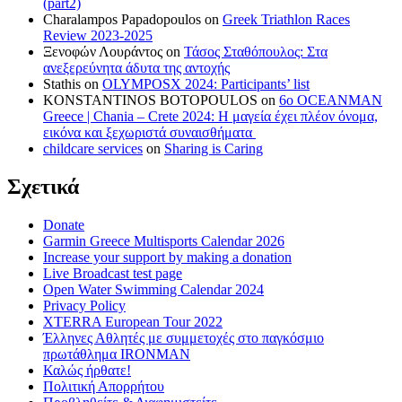
(part2)
Charalampos Papadopoulos
on
Greek Triathlon Races
Review 2023-2025
Ξενοφών Λουράντος
on
Τάσος Σταθόπουλος: Στα
ανεξερεύνητα άδυτα της αντοχής
Stathis
on
OLYMPOSX 2024: Participants’ list
KONSTANTINOS BOTOPOULOS
on
6ο OCEANMAN
Greece | Chania – Crete 2024: Η μαγεία έχει πλέον όνομα,
εικόνα και ξεχωριστά συναισθήματα
childcare services
on
Sharing is Caring
Σχετικά
Donate
Garmin Greece Multisports Calendar 2026
Increase your support by making a donation
Live Broadcast test page
Open Water Swimming Calendar 2024
Privacy Policy
XTERRA European Tour 2022
Έλληνες Αθλητές με συμμετοχές στο παγκόσμιο
πρωτάθλημα IRONMAN
Καλώς ήρθατε!
Πολιτική Απορρήτου