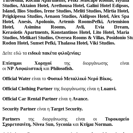
Throesma,
Kochili
Apartments
,
Pefki
Seascape
Rooms
, Hydna
Studios, Aktaion Hotel,
Arethousa
Hotel
, Galini Hotel Edipsos,
Island, Ilios Studios, Irene Studios,
Meliti
Studios
, Mirtia Hotel,
Prigkipessa Studios, Aenaon Studios,
Aidipsos
Hotel
, Alex Spa
Hotel,
Anesis
, Apolonio,
Artemis
Rooms
Pefki
, Artemision
Hotel,
Asimina
Rooms
,
Avli
, Evia Dream,
Kerasiotis
Apartments
, Konstantinos Hotel, Lito Hotel, Maria
Studios,
Melikari
Studios
,
Oversea
Rooms
&
Villas
,
Posidonio
St
Rodon Hotel, Sunset Pefki,
Thalassa
Hotel
,
Viki
Studios
.
Δείτε εδώ τα
ειδικά
πακέτα φιλοξενίας:
Επίσημοι Χορηγοί
της διοργάνωσης είναι
οι
NP
Ασφαλιστική
και
Philosofish
.
Official
Water
είναι το
Φυσικό Μεταλλικό Νερό Βίκος.
Official
Clothing
Partner
της διοργάνωσης είναι η
Luanvi
.
Official Car Rental Partner
είναι η
Avance.
Security Partner
είναι η
Target Security.
Partners
της διοργάνωσης είναι οι
Τυροκομείο
Σχορετσανίτη,
Nivea
Sun
,
Syconia
και
Κτήμα
Norman
.