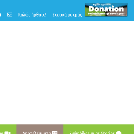
Καλώς ήρθατε!
Σχετικά με εμάς
age
Αποτελέσματα
Swimbikerun.gr Stories