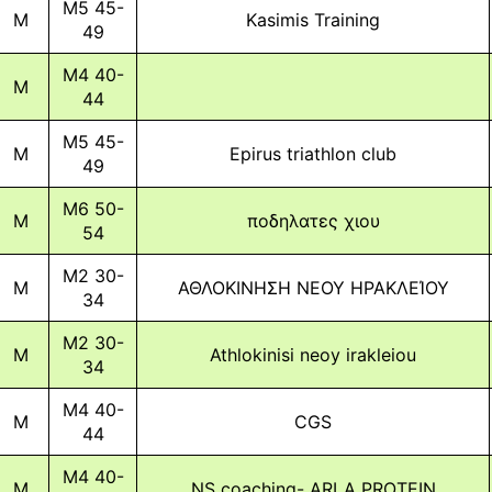
M5 45-
M
Kasimis Training
49
M4 40-
M
44
M5 45-
M
Epirus triathlon club
49
M6 50-
M
ποδηλατες χιου
54
M2 30-
M
ΑΘΛΟΚΙΝΗΣΗ ΝΕΟΥ ΗΡΑΚΛΕΊΟΥ
34
M2 30-
M
Athlokinisi neoy irakleiou
34
M4 40-
M
CGS
44
M4 40-
M
NS coaching- ARLA PROTEIN