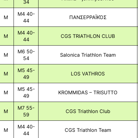
34
M4 40-
M
ΠΑΝΣΕΡΡΑΪΚΌΣ
44
M4 40-
M
CGS TRIATHLON CLUB
44
M6 50-
M
Salonica Triathlon Team
54
M5 45-
M
LOS VATHROS
49
M5 45-
M
KROMMIDAS – TRISUTTO
49
M7 55-
M
CGS Triathlon Club
59
M4 40-
M
CGS Triathlon Team
44