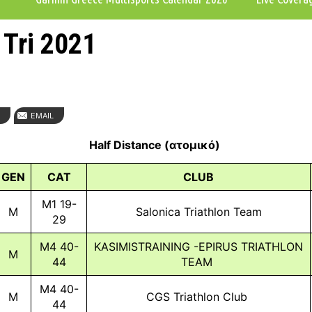
Tri 2021
N
EMAIL
Half Distance (ατομικό)
GEN
CAT
CLUB
M1 19-
M
Salonica Triathlon Team
29
M4 40-
KASIMISTRAINING -EPIRUS TRIATHLON
M
44
TEAM
M4 40-
M
CGS Triathlon Club
44