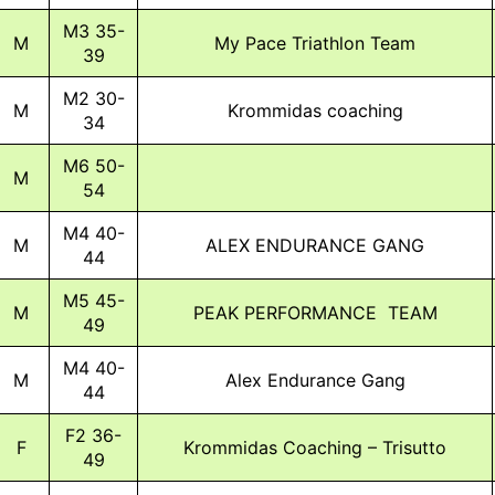
M3 35-
M
My Pace Triathlon Team
39
M2 30-
M
Krommidas coaching
34
M6 50-
M
54
M4 40-
M
ALEX ENDURANCE GANG
44
M5 45-
M
PEAK PERFORMANCE TEAM
49
M4 40-
M
Alex Endurance Gang
44
F2 36-
F
Krommidas Coaching – Trisutto
49