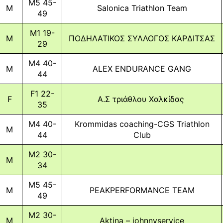
M5 45-
M
Salonica Triathlon Team
49
M1 19-
M
ΠΟΔΗΛΑΤΙΚΟΣ ΣΥΛΛΟΓΟΣ ΚΑΡΔΙΤΣΑΣ
29
M4 40-
M
ALEX ENDURANCE GANG
44
F1 22-
F
Α.Σ τριάθλου Χαλκίδας
35
M4 40-
Krommidas coaching-CGS Triathlon
M
44
Club
M2 30-
M
34
M5 45-
M
PEAKPERFORMANCE TEAM
49
M2 30-
M
Aktina – johnnyservice