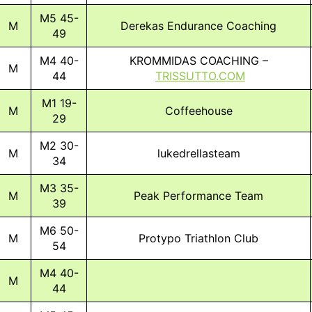
M5 45-
M
Derekas Endurance Coaching
49
M4 40-
KROMMIDAS COACHING –
M
44
TRISSUTTO.COM
M1 19-
M
Coffeehouse
29
M2 30-
M
lukedrellasteam
34
M3 35-
M
Peak Performance Team
39
M6 50-
M
Protypo Triathlon Club
54
M4 40-
M
44