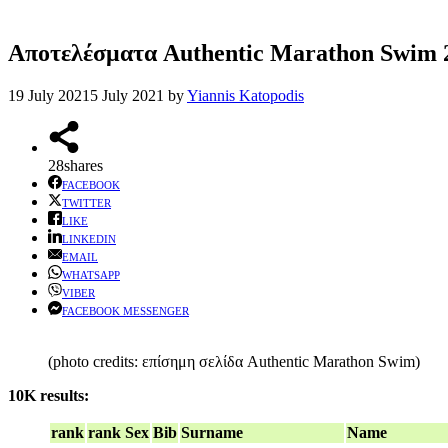
Αποτελέσματα Authentic Marathon Swim 
19 July 2021
5 July 2021
by
Yiannis Katopodis
28
shares
FACEBOOK
TWITTER
LIKE
LINKEDIN
EMAIL
WHATSAPP
VIBER
FACEBOOK MESSENGER
(photo credits: επίσημη σελίδα Authentic Marathon Swim)
10K results:
rank
rank Sex
Bib
Surname
Name