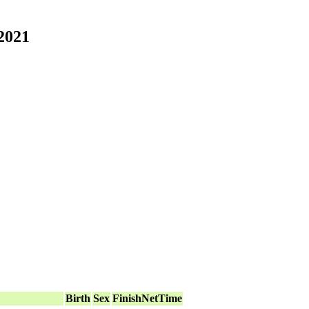
2021
Birth
Sex
FinishNetTime