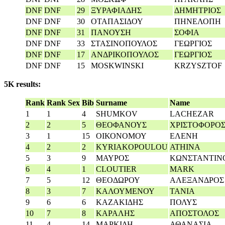
DNF
DNF
29
ΞΥΡΑΦΙΑΔΗΣ
ΔΗΜΗΤΡΙΟΣ
DNF
DNF
30
ΟΤΑΠΑΣΙΔΟΥ
ΠΗΝΕΛΟΠΗ
DNF
DNF
31
ΠΑΝΟΥΣΗ
ΣΟΦΙΑ
DNF
DNF
33
ΣΤΑΣΙΝΟΠΟΥΛΟΣ
ΓΕΩΡΓΙΟΣ
DNF
DNF
17
ΑΝΔΡΙΚΟΠΟΥΛΟΣ
ΓΕΩΡΓΙΟΣ
DNF
DNF
15
MOSKWINSKI
KRZYSZTOF
5K results:
Rank
Rank Sex
Bib
Surname
Name
1
1
4
SHUMKOV
LACHEZAR
2
2
5
ΘΕΟΦΑΝΟΥΣ
ΧΡΙΣΤΟΦΟΡΟ
3
1
15
ΟΙΚΟΝΟΜΟΥ
ΕΛΕΝΗ
4
2
2
KYRIAKOPOULOU
ATHINA
5
3
9
ΜΑΥΡΟΣ
ΚΩΝΣΤΑΝΤΙΝ
6
4
1
CLOUTIER
MARK
7
5
12
ΘΕΟΔΩΡΟΥ
ΑΛΕΞΑΝΔΡΟΣ
8
3
7
ΚΑΛΟΥΜΕΝΟΥ
ΤΑΝΙΑ
9
6
6
ΚΑΖΑΚΙΔΗΣ
ΠΟΛΥΣ
10
7
8
ΚΑΡΑΛΗΣ
ΑΠΟΣΤΟΛΟΣ
11
4
14
ΜΑΡΚΙΔΗ
ΑΘΑΝΑΣΙΑ