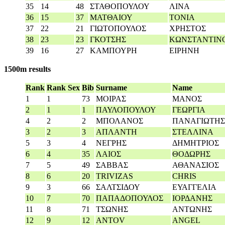
35
14
48
ΣΤΑΘΟΠΟΥΛΟΥ
ΛΙΝΑ
36
15
37
ΜΑΤΘΑΙΟΥ
ΤΟΝΙΑ
37
22
21
ΓΙΩΤΟΠΟΥΛΟΣ
ΧΡΗΣΤΟΣ
38
23
23
ΓΚΟΤΣΗΣ
ΚΩΝΣΤΑΝΤΙΝ
39
16
27
ΚΑΜΠΟΥΡΗ
ΕΙΡΗΝΗ
1500m results
Rank
Rank Sex
Bib
Surname
Name
1
1
73
ΜΟΙΡΑΣ
ΜΑΝΟΣ
2
1
1
ΠΑΥΛΟΠΟΥΛΟΥ
ΓΕΩΡΓΙΑ
4
2
2
ΜΠΟΛΑΝΟΣ
ΠΑΝΑΓΙΩΤΗΣ
3
2
3
ΑΠΛΑΝΤΗ
ΣΤΕΛΛΙΝΑ
5
3
4
ΝΕΓΡΗΣ
ΔΗΜΗΤΡΙΟΣ
6
4
35
ΛΑΙΟΣ
ΘΟΔΩΡΗΣ
7
5
49
ΣΑΒΒΑΣ
ΑΘΑΝΑΣΙΟΣ
8
6
20
TRIVIZAS
CHRIS
9
3
66
ΣΑΛΤΣΙΔΟΥ
ΕΥΑΓΓΕΛΙΑ
10
7
70
ΠΑΠΑΔΟΠΟΥΛΟΣ
ΙΟΡΔΑΝΗΣ
11
8
71
ΤΣΩΝΗΣ
ΑΝΤΩΝΗΣ
12
9
12
ANTOV
ANGEL