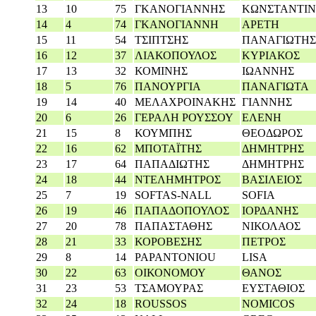
13
10
75
ΓΚΑΝΟΓΙΑΝΝΗΣ
ΚΩΝΣΤΑΝΤΙΝ
14
4
74
ΓΚΑΝΟΓΙΑΝΝΗ
ΑΡΕΤΗ
15
11
54
ΤΣΙΠΤΣΗΣ
ΠΑΝΑΓΙΩΤΗΣ
16
12
37
ΛΙΑΚΟΠΟΥΛΟΣ
ΚΥΡΙΑΚΟΣ
17
13
32
ΚΟΜΙΝΗΣ
ΙΩΑΝΝΗΣ
18
5
76
ΠΑΝΟΥΡΓΙΑ
ΠΑΝΑΓΙΩΤΑ
19
14
40
ΜΕΛΑΧΡΟΙΝΑΚΗΣ
ΓΙΑΝΝΗΣ
20
6
26
ΓΕΡΑΛΗ ΡΟΥΣΣΟΥ
ΕΛΕΝΗ
21
15
8
ΚΟΥΜΠΗΣ
ΘΕΟΔΩΡΟΣ
22
16
62
ΜΠΟΤΑΪΤΗΣ
ΔΗΜΗΤΡΗΣ
23
17
64
ΠΑΠΑΔΙΩΤΗΣ
ΔΗΜΗΤΡΗΣ
24
18
44
ΝΤΕΛΗΜΗΤΡΟΣ
ΒΑΣΙΛΕΙΟΣ
25
7
19
SOFTAS-NALL
SOFIA
26
19
46
ΠΑΠΑΔΟΠΟΥΛΟΣ
ΙΟΡΔΑΝΗΣ
27
20
78
ΠΑΠΑΣΤΑΘΗΣ
ΝΙΚΟΛΑΟΣ
28
21
33
ΚΟΡΟΒΕΣΗΣ
ΠΕΤΡΟΣ
29
8
14
PAPANTONIOU
LISA
30
22
63
ΟΙΚΟΝΟΜΟΥ
ΘΑΝΟΣ
31
23
53
ΤΣΑΜΟΥΡΑΣ
ΕΥΣΤΑΘΙΟΣ
32
24
18
ROUSSOS
NOMICOS