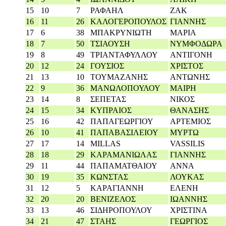
15
10
7
ΡΑΦΑΗΛ
ZAK
16
11
26
ΚΑΛΟΓΕΡΟΠΟΥΛΟΣ
ΓΙΑΝΝΗΣ
17
6
38
ΜΠΑΚΡΥΝΙΩΤΗ
ΜΑΡΙΑ
18
7
50
ΤΣΙΑΟΥΣΗ
ΝΥΜΦΟΔΩΡΑ
19
8
49
ΤΡΙΑΝΤΑΦΥΛΛΟΥ
ΑΝΤΙΓΟΝΗ
20
12
24
ΓΟΥΣΙΟΣ
ΧΡΙΣΤΟΣ
21
13
10
ΤΟΥΜΑΖΑΝΗΣ
ΑΝΤΩΝΗΣ
22
9
36
ΜΑΝΩΛΟΠΟΥΛΟΥ
ΜΑΙΡΗ
23
14
8
ΣΕΠΕΤΑΣ
ΝΙΚΟΣ
24
15
34
ΚΥΠΡΑΙΟΣ
ΘΑΝΑΣΗΣ
25
16
42
ΠΑΠΑΓΕΩΡΓΙΟΥ
ΑΡΤΕΜΙΟΣ
26
10
41
ΠΑΠΑΒΑΣΙΛΕΙΟΥ
ΜΥΡΤΩ
27
17
14
MILLAS
VASSILIS
28
18
29
ΚΑΡΑΜΑΝΙΩΛΑΣ
ΓΙΑΝΝΗΣ
29
11
44
ΠΑΠΑΜΑΤΘΑΙΟΥ
ΑΝΝΑ
30
19
35
ΚΩΝΣΤΑΣ
ΛΟΥΚΑΣ
31
12
5
ΚΑΡΑΓΙΑΝΝΗ
ΕΛΕΝΗ
32
20
20
ΒΕΝΙΖΕΛΟΣ
ΙΩΑΝΝΗΣ
33
13
46
ΣΙΔΗΡΟΠΟΥΛΟΥ
ΧΡΙΣΤΙΝΑ
34
21
47
ΣΤΑΗΣ
ΓΕΩΡΓΙΟΣ