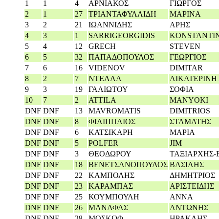
1
1
4
ΑΡΝΙΑΚΟΣ
ΓΙΩΡΓΟΣ
2
1
27
ΤΡΙΑΝΤΑΦΥΛΛΙΔΗ
ΜΑΡΙΝΑ
3
2
21
ΙΩΑΝΝΙΔΗΣ
ΑΡΗΣ
4
3
1
SARRIGEORGIDIS
KONSTANTI
5
4
12
GRECH
STEVEN
6
5
32
ΠΑΠΑΔΟΠΟΥΛΟΣ
ΓΕΩΡΓΙΟΣ
7
6
16
VIDENOV
DIMITAR
8
2
7
ΝΤΕΛΛΑ
ΑΙΚΑΤΕΡΙΝΗ
9
3
19
ΓΑΛΙΩΤΟΥ
ΣΟΦΙΑ
10
7
2
ATTILA
MANYOKI
DNF
DNF
13
MAVROMATIS
DIMITRIOS
DNF
DNF
8
ΦΙΛΙΠΠΑΙΟΣ
ΣΤΑΜΑΤΗΣ
DNF
DNF
6
ΚΑΤΣΙΚΑΡΗ
ΜΑΡΙΑ
DNF
DNF
5
POLFER
JIM
DNF
DNF
3
ΘΕΟΔΩΡΟΥ
ΤΑΞΙΑΡΧΗΣ-
DNF
DNF
18
ΒΕΝΕΤΣΑΝΟΠΟΥΛΟΣ
ΒΑΣΙΛΗΣ
DNF
DNF
22
ΚΑΜΠΟΛΗΣ
ΔΗΜΗΤΡΙΟΣ
DNF
DNF
23
ΚΑΡΑΜΠΑΣ
ΑΡΙΣΤΕΙΔΗΣ
DNF
DNF
25
ΚΟΥΜΠΟΥΛΗ
ΑΝΝΑ
DNF
DNF
26
ΜΑΝΑΦΑΣ
ΑΝΤΩΝΗΣ
DNF
DNF
28
ΜΟΣΚΩΦ
ΗΡΑΚΛΗΣ