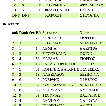
12
8
10
ΣΟΥΡΜΠΗΣ
ΦΡΑΤΖΕΣΚΟΣ
13
5
11
ΦΡΑΓΓΕΛΑΚΗ
ΕΛΕΝΗ
DNF
DNF
ΚΑΡΟΖΗ
ΣΤΕΦΑΝΙΑ
3K results:
ank
Rank Sex
Bib
Surname
Name
1
1
2
ΑΡΝΙΑΚΟΣ
ΓΙΩΡΓΟΣ
2
2
22
ΓΚΟΤΖΙΑΣ
ΔΗΜΗΤΡΙΟΣ
3
1
1
ΛΕΜΠΛ
ΗΛΕΚΤΡΑ
4
3
3
FITZGERALD
QUINN
5
4
52
ΧΑΡΛΑΣ
ΓΙΩΡΓΟΣ
6
2
15
SARANTOPOULOU
CECILIA
7
5
31
ΚΟΜΙΝΗΣ ΑΛΤΑΝΗΣ
ΟΔΥΣΣΕΑΣ
8
3
18
ΑΛΕΞΙΑΔΟΥ
ΔΕΣΠΟΙΝΑ
9
6
45
ΡΟΒΙΘΗΣ
ΧΡΗΣΤΟΣ
10
7
32
ΚΟΥΡΚΟΥΛΙΩΤΗΣ
ΔΗΜΗΤΡΙΟΣ
11
8
55
ΑΛΟΥΡΔΑΣ
ΚΥΡΙΑΚΟΣ
12
9
51
ΤΣΟΥΜΑΣ
ΒΑΣΙΛΕΙΟΣ
13
4
6
ΛΕΝΤΖΟΥ
ΧΑΡΟΥΛΑ
14
5
4
ΙΩΑΝΝΙΔΟΥ
ΑΛΙΚΗ