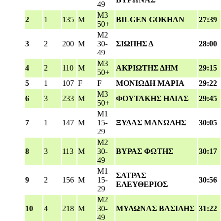
49
M3
2
1
135
M
BILGEN GOKHAN
27:39
50+
M2
3
2
200
M
30-
ΣΙΩΠΗΣ Δ
28:00
49
M3
4
2
110
M
ΑΚΡΙΩΤΗΣ ΔΗΜ
29:15
50+
5
1
107
F
F
ΜΟΝΙΩΔΗ ΜΑΡΙΑ
29:22
M3
6
3
233
M
ΦΟΥΤΑΚΗΣ ΗΛΙΑΣ
29:45
50+
M1
7
1
147
M
15-
ΞΥΔΑΣ ΜΑΝΩΛΗΣ
30:05
29
M2
8
3
113
M
30-
ΒΥΡΑΣ ΦΩΤΗΣ
30:17
49
M1
ΣΑΤΡΑΣ
9
2
156
M
15-
30:56
ΕΛΕΥΘΕΡΙΟΣ
29
M2
10
4
218
M
30-
ΜΥΛΩΝΑΣ ΒΑΣΙΛΗΣ
31:22
49