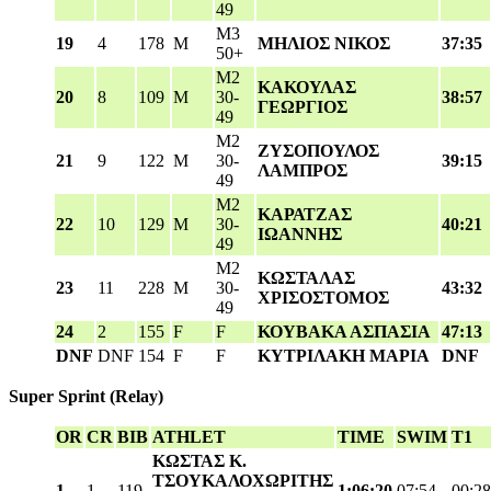
49
M3
19
4
178
M
ΜΗΛΙΟΣ ΝΙΚΟΣ
37:35
50+
M2
ΚΑΚΟΥΛΑΣ
20
8
109
M
30-
38:57
ΓΕΩΡΓΙΟΣ
49
M2
ΖΥΣΟΠΟΥΛΟΣ
21
9
122
M
30-
39:15
ΛΑΜΠΡΟΣ
49
M2
ΚΑΡΑΤΖΑΣ
22
10
129
M
30-
40:21
ΙΩΑΝΝΗΣ
49
M2
ΚΩΣΤΑΛΑΣ
23
11
228
M
30-
43:32
ΧΡΙΣΟΣΤΟΜΟΣ
49
24
2
155
F
F
ΚΟΥΒΑΚΑ ΑΣΠΑΣΙΑ
47:13
DNF
DNF
154
F
F
ΚΥΤΡΙΛΑΚΗ ΜΑΡΙΑ
DNF
Super Sprint
(Relay)
OR
CR
BIB
ATHLET
TIME
SWIM
T1
ΚΩΣΤΑΣ Κ.
ΤΣΟΥΚΑΛΟΧΩΡΙΤΗΣ
1
1
119
1:06:20
07:54
00:28