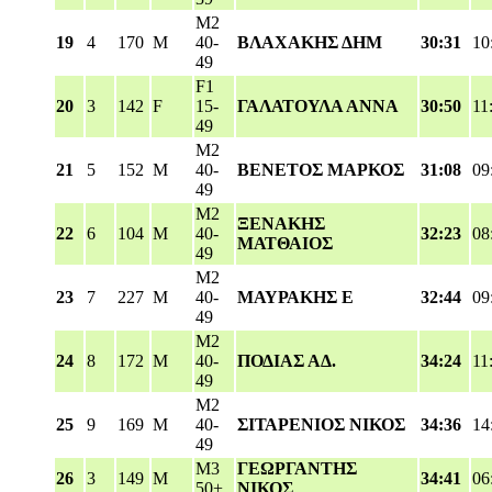
M2
19
4
170
M
40-
ΒΛΑΧΑΚΗΣ ΔΗΜ
30:31
10
49
F1
20
3
142
F
15-
ΓΑΛΑΤΟΥΛΑ ΑΝΝΑ
30:50
11
49
M2
21
5
152
M
40-
ΒΕΝΕΤΟΣ ΜΑΡΚΟΣ
31:08
09
49
M2
ΞΕΝΑΚΗΣ
22
6
104
M
40-
32:23
08
ΜΑΤΘΑΙΟΣ
49
M2
23
7
227
M
40-
ΜΑΥΡΑΚΗΣ Ε
32:44
09
49
M2
24
8
172
M
40-
ΠΟΔΙΑΣ ΑΔ.
34:24
11
49
M2
25
9
169
M
40-
ΣΙΤΑΡΕΝΙΟΣ ΝΙΚΟΣ
34:36
14
49
M3
ΓΕΩΡΓΑΝΤΗΣ
26
3
149
M
34:41
06
50+
ΝΙΚΟΣ