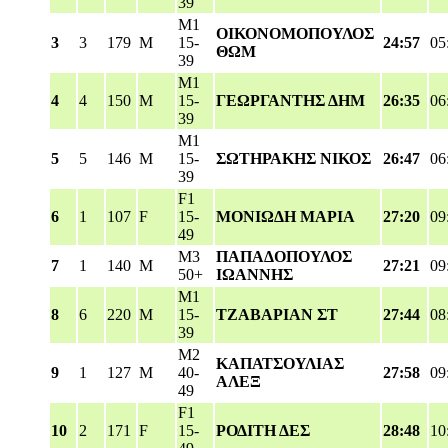
39
M1
ΟΙΚΟΝΟΜΟΠΟΥΛΟΣ
3
3
179
M
15-
24:57
05
ΘΩΜ
39
M1
4
4
150
M
15-
ΓΕΩΡΓΑΝΤΗΣ ΔΗΜ
26:35
06
39
M1
5
5
146
M
15-
ΣΩΤΗΡΑΚΗΣ ΝΙΚΟΣ
26:47
06
39
F1
6
1
107
F
15-
ΜΟΝΙΩΔΗ ΜΑΡΙΑ
27:20
09
49
M3
ΠΑΠΑΔΟΠΟΥΛΟΣ
7
1
140
M
27:21
09
50+
ΙΩΑΝΝΗΣ
M1
8
6
220
M
15-
ΤΖΑΒΑΡΙΑΝ ΣΤ
27:44
08
39
M2
ΚΑΠΑΤΣΟΥΛΙΑΣ
9
1
127
M
40-
27:58
09
ΑΛΕΞ
49
F1
10
2
171
F
15-
ΡΟΔΙΤΗ ΔΕΣ
28:48
10