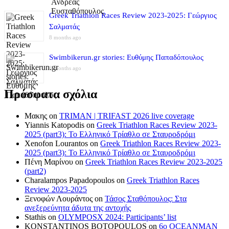
Greek Triathlon Races Review 2023-2025: Γεώργιος
Σαλματάς
8 months ago
Swimbikerun.gr stories: Ευθύμης Παπαδόπουλος
8 months ago
Πρόσφατα σχόλια
Μακης
on
TRIMAN | TRIFAST 2026 live coverage
Yiannis Katopodis
on
Greek Triathlon Races Review 2023-
2025 (part3): Το Ελληνικό Τρίαθλο σε Σταυροδρόμι
Xenofon Lourantos
on
Greek Triathlon Races Review 2023-
2025 (part3): Το Ελληνικό Τρίαθλο σε Σταυροδρόμι
Πένη Μαρίνου
on
Greek Triathlon Races Review 2023-2025
(part2)
Charalampos Papadopoulos
on
Greek Triathlon Races
Review 2023-2025
Ξενοφών Λουράντος
on
Τάσος Σταθόπουλος: Στα
ανεξερεύνητα άδυτα της αντοχής
Stathis
on
OLYMPOSX 2024: Participants’ list
KONSTANTINOS BOTOPOULOS
on
6ο OCEANMAN