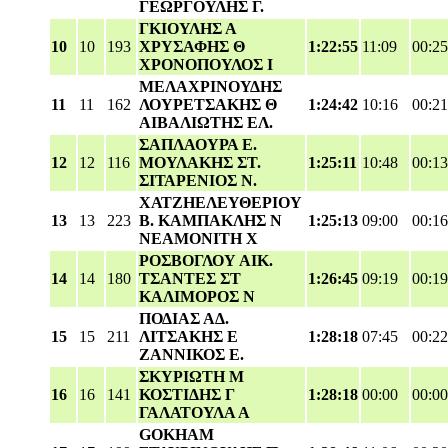
ΓΕΩΡΓΟΥΛΗΣ Γ.
ΓΚΙΟΥΛΗΣ Α
10
10
193
ΧΡΥΣΑΦΗΣ Θ
1:22:55
11:09
00:25
ΧΡΟΝΟΠΟΥΛΟΣ Ι
ΜΕΛΑΧΡΙΝΟΥΔΗΣ
11
11
162
ΛΟΥΡΕΤΣΑΚΗΣ Θ
1:24:42
10:16
00:21
ΑΙΒΑΛΙΩΤΗΣ ΕΛ.
ΣΑΠΛΑΟΥΡΑ Ε.
12
12
116
ΜΟΥΛΑΚΗΣ ΣΤ.
1:25:11
10:48
00:13
ΣΙΤΑΡΕΝΙΟΣ Ν.
ΧΑΤΖΗΕΛΕΥΘΕΡΙΟΥ
13
13
223
Β. ΚΑΜΠΑΚΛΗΣ Ν
1:25:13
09:00
00:16
ΝΕΑΜΟΝΙΤΗ Χ
ΡΟΣΒΟΓΛΟΥ ΑΙΚ.
14
14
180
ΤΣΑΝΤΕΣ ΣΤ
1:26:45
09:19
00:19
ΚΑΛΙΜΟΡΟΣ Ν
ΠΟΔΙΑΣ ΑΔ.
15
15
211
ΛΙΤΣΑΚΗΣ Ε
1:28:18
07:45
00:22
ΖΑΝΝΙΚΟΣ Ε.
ΣΚΥΡΙΩΤΗ Μ
16
16
141
ΚΟΣΤΙΔΗΣ Γ
1:28:18
00:00
00:00
ΓΑΛΑΤΟΥΛΑ Α
GOKHAM