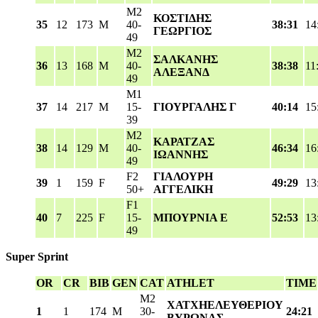
M2
ΚΟΣΤΙΔΗΣ
35
12
173
M
40-
38:31
14
ΓΕΩΡΓΙΟΣ
49
M2
ΣΑΛΚΑΝΗΣ
36
13
168
M
40-
38:38
11
ΑΛΕΞΑΝΔ
49
M1
37
14
217
M
15-
ΓΙΟΥΡΓΑΛΗΣ Γ
40:14
15
39
M2
ΚΑΡΑΤΖΑΣ
38
14
129
M
40-
46:34
16
ΙΩΑΝΝΗΣ
49
F2
ΓΙΑΛΟΥΡΗ
39
1
159
F
49:29
13
50+
ΑΓΓΕΛΙΚΗ
F1
40
7
225
F
15-
ΜΠΟΥΡΝΙΑ Ε
52:53
13
49
Super Sprint
OR
CR
BIB
GEN
CAT
ATHLET
TIME
M2
ΧΑΤΧΗΕΛΕΥΘΕΡΙΟΥ
1
1
174
M
30-
24:21
ΒΥΡΩΝΑΣ