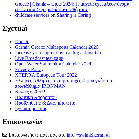
Greece | Chania – Crete 2024: Η μαγεία έχει πλέον όνομα,
εικόνα και ξεχωριστά συναισθήματα
childcare services
on
Sharing is Caring
Σχετικά
Donate
Garmin Greece Multisports Calendar 2026
Increase your support by making a donation
Live Broadcast test page
Open Water Swimming Calendar 2024
Privacy Policy
XTERRA European Tour 2022
Έλληνες Αθλητές με συμμετοχές στο παγκόσμιο
πρωτάθλημα IRONMAN
Καλώς ήρθατε!
Πολιτική Απορρήτου
Προβληθείτε & Διαφημιστείτε
Σχετικά με εμάς
Επικοινωνία
Επικοινωνήστε μαζί μας στο
info@swimbikerun.gr