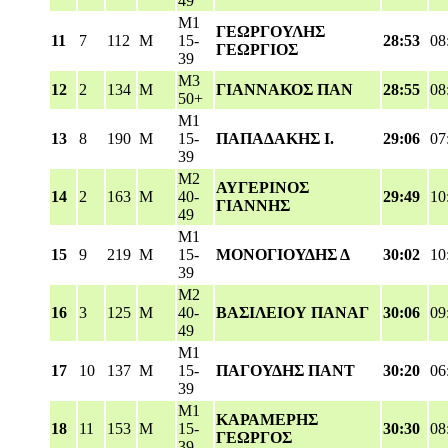
49
M1
ΓΕΩΡΓΟΥΛΗΣ
11
7
112
M
15-
28:53
08
ΓΕΩΡΓΙΟΣ
39
M3
12
2
134
M
ΓΙΑΝΝΑΚΟΣ ΠΑΝ
28:55
08
50+
M1
13
8
190
M
15-
ΠΑΠΑΔΑΚΗΣ Ι.
29:06
07
39
M2
ΑΥΓΕΡΙΝΟΣ
14
2
163
M
40-
29:49
10
ΓΙΑΝΝΗΣ
49
M1
15
9
219
M
15-
ΜΟΝΟΓΙΟΥΔΗΣ Δ
30:02
10
39
M2
16
3
125
M
40-
ΒΑΣΙΛΕΙΟΥ ΠΑΝΑΓ
30:06
09
49
M1
17
10
137
M
15-
ΠΑΓΟΥΔΗΣ ΠΑΝΤ
30:20
06
39
M1
ΚΑΡΑΜΕΡΗΣ
18
11
153
M
15-
30:30
08
ΓΕΩΡΓΟΣ
39