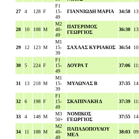
F1
27
4
128
F
15-
ΓΙΑΝΝΙΩΔΗ ΜΑΡΙΑ
34:58
13
49
M2
ΠΑΤΕΡΙΜΟΣ
28
10
108
M
40-
36:30
13
ΓΕΩΡΓΙΟΣ
49
M1
29
12
123
M
15-
ΣΑΧΛΑΣ ΚΥΡΙΑΚΟΣ
36:54
10
39
F1
30
5
224
F
15-
ΔΟΥΡΑ Τ
37:06
11
49
M1
31
13
218
M
15-
ΜΥΛΩΝΑΣ Β
37:35
14
39
F1
32
6
198
F
15-
ΣΚΑΠΙΝΑΚΗ Δ
37:39
11
49
M3
ΝΟΜΙΚΟΣ
33
4
148
M
37:55
14
50+
ΓΕΩΡΓΙΟΣ
M2
ΠΑΠΑΔΟΠΟΥΛΟΥ
34
11
188
M
40-
38:03
09
ΜΕΛ
49