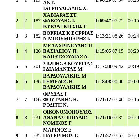
ΑΝΤ.
ΙΑΤΡΟΥΔΕΛΛΗΣ Χ.
ΧΑΒΙΑΡΑΣ ΣΤ.
2
2
187
ΦΑΚΟΥΔΗΣ Ι.
1:09:47
07:25
00:15
ΚΥΡΛΑΓΚΙΤΣΗΣ Γ
ΒΟΡΡΙΑΣ Κ ΒΟΡΡΙΑΣ
3
3
182
1:13:21
08:26
00:24
Ν ΜΠΟΥΜΠΑΡΗΣ Ι.
ΜΕΛΑΧΡΙΝΟΥΔΗΣ Π
4
4
126
ΒΑΣΙΛΕΙΟΥ Π.
1:15:05
07:15
00:20
ΚΑΠΑΤΣΟΥΛΙΑΣ Α.
ΣΙΩΠΗΣ Δ ΚΟΥΡΓΙΑΣ
5
5
201
1:17:38
09:42
00:19
Ι ΔΙΑΜΑΝΤΑΣ Μ
ΒΑΡΔΟΥΛΑΚΗΣ Μ
6
6
136
ΓΕΜΕΛΟΣ Η
1:18:08
00:00
09:09
ΒΑΡΔΟΥΛΑΚΗΣ Μ
ΦΡΥΔΑΣ Ι.
7
7
166
ΦΟΥΤΑΚΗΣ Η.
1:21:12
07:46
00:16
ΡΟΔΙΤΗ Ν.
ΟΙΚΟΝΟΜΟΠΟΥΛΟΣ
8
8
231
ΑΘΑΝΑΣΟΠΟΥΛΟΣ
1:21:16
07:35
00:20
ΝΟΜΙΚΟΣ Γ
ΜΑΡΙΝΟΣ Ε
9
9
235
ΠΑΤΕΡΙΜΟΣ Γ.
1:21:52
07:52
00:20