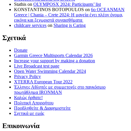
Stathis
on
OLYMPOSX 2024: Participants’ list
KONSTANTINOS BOTOPOULOS
on
6ο OCEANMAN
Greece | Chania – Crete 2024: Η μαγεία έχει πλέον όνομα,
εικόνα και ξεχωριστά συναισθήματα
childcare services
on
Sharing is Caring
Σχετικά
Donate
Garmin Greece Multisports Calendar 2026
Increase your support by making a donation
Live Broadcast test page
Open Water Swimming Calendar 2024
Privacy Policy
XTERRA European Tour 2022
Έλληνες Αθλητές με συμμετοχές στο παγκόσμιο
πρωτάθλημα IRONMAN
Καλώς ήρθατε!
Πολιτική Απορρήτου
Προβληθείτε & Διαφημιστείτε
Σχετικά με εμάς
Επικοινωνία