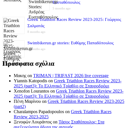
Ευσταθόπουλος
5 months ago
Greek Triathlon Races Review 2023-2025: Γεώργιος
Σαλματάς
8 months ago
Swimbikerun.gr stories: Ευθύμης Παπαδόπουλος
8 months ago
Πρόσφατα σχόλια
Μακης
on
TRIMAN | TRIFAST 2026 live coverage
Yiannis Katopodis
on
Greek Triathlon Races Review 2023-
2025 (part3): Το Ελληνικό Τρίαθλο σε Σταυροδρόμι
Xenofon Lourantos
on
Greek Triathlon Races Review 2023-
2025 (part3): Το Ελληνικό Τρίαθλο σε Σταυροδρόμι
Πένη Μαρίνου
on
Greek Triathlon Races Review 2023-2025
(part2)
Charalampos Papadopoulos
on
Greek Triathlon Races
Review 2023-2025
Ξενοφών Λουράντος
on
Τάσος Σταθόπουλος: Στα
ανεξερεύνητα άδυτα της αντοχής