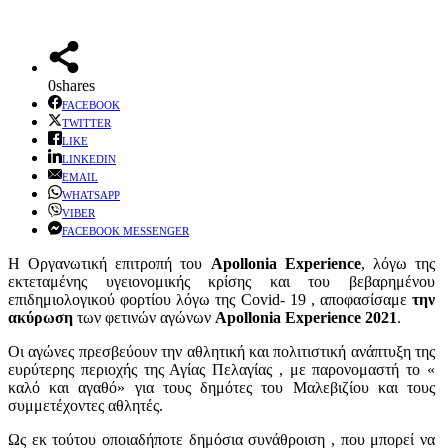
0
shares
FACEBOOK
TWITTER
LIKE
LINKEDIN
EMAIL
WHATSAPP
VIBER
FACEBOOK MESSENGER
Η Οργανωτική επιτροπή του
Apollonia Experience
, λόγω της
εκτεταμένης υγειονομικής κρίσης και του βεβαρημένου
επιδημιολογικού φορτίου λόγω της Covid- 19 , αποφασίσαμε
την
ακύρωση
των φετινών αγώνων
Apollonia Experience 2021
.
Oι αγώνες πρεσβεύουν την αθλητική και πολιτιστική ανάπτυξη της
ευρύτερης περιοχής της Αγίας Πελαγίας , με παρονομαστή το «
καλό και αγαθό» για τους δημότες του Μαλεβιζίου και τους
συμμετέχοντες αθλητές.
Ως εκ τούτου οποιαδήποτε δημόσια συνάθροιση , που μπορεί να