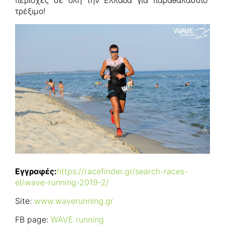
τρέξιμο!
Εγγραφές:
https://racefinder.gr/search-races-
el/wave-running-2019-2/
Site:
www.waverunning.gr
FB page:
WAVE running