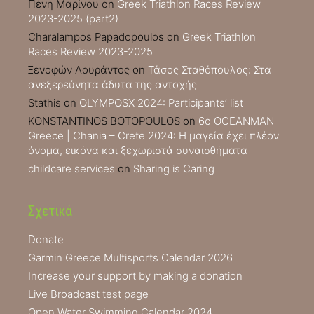
Πένη Μαρίνου
on
Greek Triathlon Races Review
2023-2025 (part2)
Charalampos Papadopoulos
on
Greek Triathlon
Races Review 2023-2025
Ξενοφών Λουράντος
on
Τάσος Σταθόπουλος: Στα
ανεξερεύνητα άδυτα της αντοχής
Stathis
on
OLYMPOSX 2024: Participants’ list
KONSTANTINOS BOTOPOULOS
on
6ο OCEANMAN
Greece | Chania – Crete 2024: Η μαγεία έχει πλέον
όνομα, εικόνα και ξεχωριστά συναισθήματα
childcare services
on
Sharing is Caring
Σχετικά
Donate
Garmin Greece Multisports Calendar 2026
Increase your support by making a donation
Live Broadcast test page
Open Water Swimming Calendar 2024