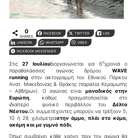
0
FACEBOOK
TWITTER
LIKE
SHARES
LINKEDIN
WHATSAPP
VIBER
FACEBOOK MESSENGER
η
Στις
27 Ιουλίου
διοργανώνεται για 6
χρονιά ο
παραθαλάσσιος αγώνας δρόμου
WAVE
running
στην ακτογραμμή του Εθνικού Πάρκου
Ανατ. Μακεδονίας & Θράκης (παραλία Κεραμωτής
– Αβδήρων). Ο αγώνας είναι
μοναδικός στην
Ευρώπη
, καθώς πραγματοποιείται στο
ιδιαίτερο φυσικό περιβάλλον του
Δέλτα
Νέστου.
Οι συμμετέχοντες μπορούν να τρέξουν 5,
10 ή 28 χιλιόμετρα
στην άμμο, πλάι στο κύμα,
ακόμη και με γυμνό πόδι.
Όπως συμβαίνει κάθε χρόνο, πριν τον αγώνα θα