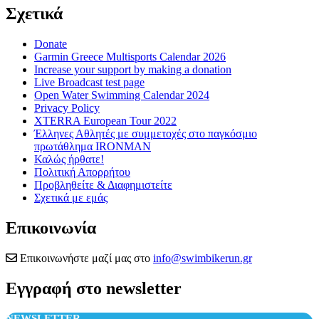
Σχετικά
Donate
Garmin Greece Multisports Calendar 2026
Increase your support by making a donation
Live Broadcast test page
Open Water Swimming Calendar 2024
Privacy Policy
XTERRA European Tour 2022
Έλληνες Αθλητές με συμμετοχές στο παγκόσμιο
πρωτάθλημα IRONMAN
Καλώς ήρθατε!
Πολιτική Απορρήτου
Προβληθείτε & Διαφημιστείτε
Σχετικά με εμάς
Επικοινωνία
Επικοινωνήστε μαζί μας στο
info@swimbikerun.gr
Εγγραφή στο newsletter
NEWSLETTER