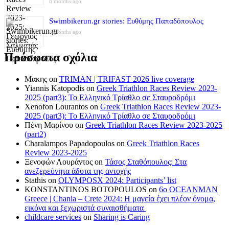
8 months ago
Swimbikerun.gr stories: Ευθύμης Παπαδόπουλος
8 months ago
Πρόσφατα σχόλια
Μακης
on
TRIMAN | TRIFAST 2026 live coverage
Yiannis Katopodis
on
Greek Triathlon Races Review 2023-
2025 (part3): Το Ελληνικό Τρίαθλο σε Σταυροδρόμι
Xenofon Lourantos
on
Greek Triathlon Races Review 2023-
2025 (part3): Το Ελληνικό Τρίαθλο σε Σταυροδρόμι
Πένη Μαρίνου
on
Greek Triathlon Races Review 2023-2025
(part2)
Charalampos Papadopoulos
on
Greek Triathlon Races
Review 2023-2025
Ξενοφών Λουράντος
on
Τάσος Σταθόπουλος: Στα
ανεξερεύνητα άδυτα της αντοχής
Stathis
on
OLYMPOSX 2024: Participants’ list
KONSTANTINOS BOTOPOULOS
on
6ο OCEANMAN
Greece | Chania – Crete 2024: Η μαγεία έχει πλέον όνομα,
εικόνα και ξεχωριστά συναισθήματα
childcare services
on
Sharing is Caring